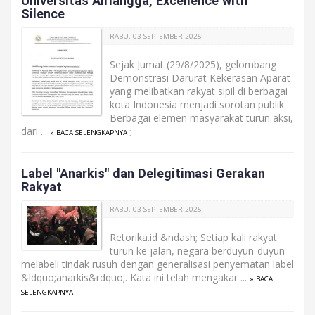
Universitas Airlangga, Excellence with
Silence
RABU, 03 SEPTEMBER 2025
Sejak Jumat (29/8/2025), gelombang
Demonstrasi Darurat Kekerasan Aparat
yang melibatkan rakyat sipil di berbagai
kota Indonesia menjadi sorotan publik.
Berbagai elemen masyarakat turun aksi,
dari ...
» BACA SELENGKAPNYA
]
Label "Anarkis" dan Delegitimasi Gerakan
Rakyat
RABU, 03 SEPTEMBER 2025
Retorika.id &ndash; Setiap kali rakyat
turun ke jalan, negara berduyun-duyun
melabeli tindak rusuh dengan generalisasi penyematan label
&ldquo;anarkis&rdquo;. Kata ini telah mengakar ...
» BACA
SELENGKAPNYA
]