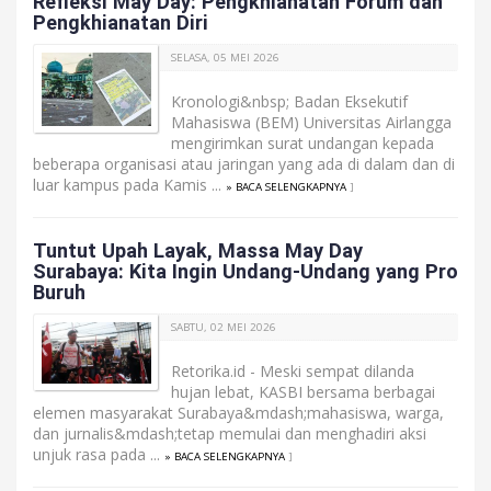
Refleksi May Day: Pengkhianatan Forum dan
Pengkhianatan Diri
SELASA, 05 MEI 2026
Kronologi&nbsp; Badan Eksekutif
Mahasiswa (BEM) Universitas Airlangga
mengirimkan surat undangan kepada
beberapa organisasi atau jaringan yang ada di dalam dan di
luar kampus pada Kamis ...
» BACA SELENGKAPNYA
]
Tuntut Upah Layak, Massa May Day
Surabaya: Kita Ingin Undang-Undang yang Pro
Buruh
SABTU, 02 MEI 2026
Retorika.id - Meski sempat dilanda
hujan lebat, KASBI bersama berbagai
elemen masyarakat Surabaya&mdash;mahasiswa, warga,
dan jurnalis&mdash;tetap memulai dan menghadiri aksi
unjuk rasa pada ...
» BACA SELENGKAPNYA
]