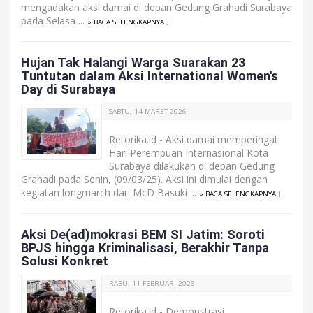
mengadakan aksi damai di depan Gedung Grahadi Surabaya
pada Selasa ...
» BACA SELENGKAPNYA
]
Hujan Tak Halangi Warga Suarakan 23
Tuntutan dalam Aksi International Women's
Day di Surabaya
SABTU, 14 MARET 2026
Retorika.id - Aksi damai memperingati
Hari Perempuan Internasional Kota
Surabaya dilakukan di depan Gedung
Grahadi pada Senin, (09/03/25). Aksi ini dimulai dengan
kegiatan longmarch dari McD Basuki ...
» BACA SELENGKAPNYA
]
Aksi De(ad)mokrasi BEM SI Jatim: Soroti
BPJS hingga Kriminalisasi, Berakhir Tanpa
Solusi Konkret
RABU, 11 FEBRUARI 2026
Retorika.id - Demonstrasi