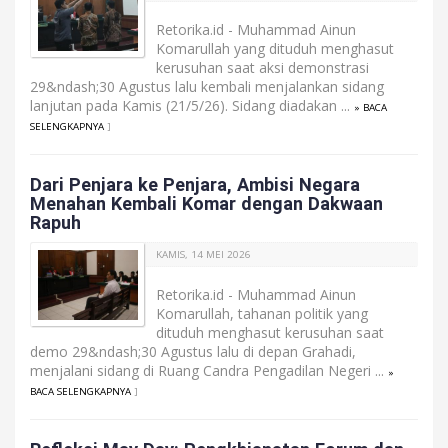
Retorika.id - Muhammad Ainun
Komarullah yang dituduh menghasut
kerusuhan saat aksi demonstrasi
29&ndash;30 Agustus lalu kembali menjalankan sidang
lanjutan pada Kamis (21/5/26). Sidang diadakan ...
» BACA
SELENGKAPNYA
]
Dari Penjara ke Penjara, Ambisi Negara
Menahan Kembali Komar dengan Dakwaan
Rapuh
KAMIS, 14 MEI 2026
Retorika.id - Muhammad Ainun
Komarullah, tahanan politik yang
dituduh menghasut kerusuhan saat
demo 29&ndash;30 Agustus lalu di depan Grahadi,
menjalani sidang di Ruang Candra Pengadilan Negeri ...
»
BACA SELENGKAPNYA
]