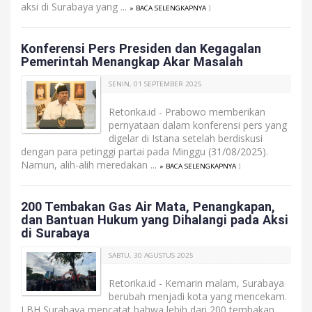
aksi di Surabaya yang ...
» BACA SELENGKAPNYA
]
Konferensi Pers Presiden dan Kegagalan
Pemerintah Menangkap Akar Masalah
SENIN, 01 SEPTEMBER 2025
Retorika.id - Prabowo memberikan
pernyataan dalam konferensi pers yang
digelar di Istana setelah berdiskusi
dengan para petinggi partai pada Minggu (31/08/2025).
Namun, alih-alih meredakan ...
» BACA SELENGKAPNYA
]
200 Tembakan Gas Air Mata, Penangkapan,
dan Bantuan Hukum yang Dihalangi pada Aksi
di Surabaya
SABTU, 30 AGUSTUS 2025
Retorika.id - Kemarin malam, Surabaya
berubah menjadi kota yang mencekam.
LBH Surabaya mencatat bahwa lebih dari 200 tembakan