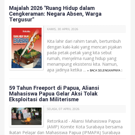
Majalah 2026 "Ruang Hidup dalam
Cengkeraman: Negara Absen, Warga
Tergusur"
KAMIS, 30 APRIL 2026
Kita lahir dari rahim tanah, bertumbuh
dengan kaki-kaki yang mencari pijakan
pada petak-petak yang kita sebut
rumah, menjelma ruang hidup yang
menampung eksistensi kita. Namun,
apa jadinya ketika ...
» BACA SELENGKAPNYA
]
59 Tahun Freeport di Papua, Aliansi
Mahasiswa Papua Gelar Aksi Tolak
Eksploitasi dan Militerisme
SELASA, 07 APRIL 2026
Retorika.id - Aliansi Mahasiswa Papua
(AMP) Komite Kota Surabaya bersama
Ikatan Pelajar dan Mahasiswa Papua (IPMAPA) Surabaya