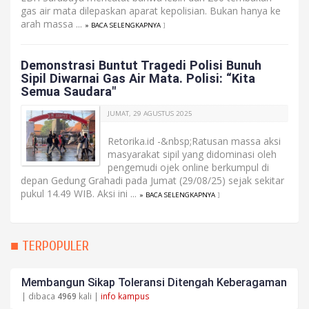
gas air mata dilepaskan aparat kepolisian. Bukan hanya ke
arah massa ...
» BACA SELENGKAPNYA
]
Demonstrasi Buntut Tragedi Polisi Bunuh
Sipil Diwarnai Gas Air Mata. Polisi: “Kita
Semua Saudara"
JUMAT, 29 AGUSTUS 2025
Retorika.id -&nbsp;Ratusan massa aksi
masyarakat sipil yang didominasi oleh
pengemudi ojek online berkumpul di
depan Gedung Grahadi pada Jumat (29/08/25) sejak sekitar
pukul 14.49 WIB. Aksi ini ...
» BACA SELENGKAPNYA
]
■ TERPOPULER
Membangun Sikap Toleransi Ditengah Keberagaman
| dibaca
4969
kali |
info kampus