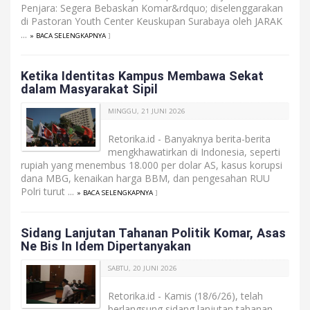
Penjara: Segera Bebaskan Komar&rdquo; diselenggarakan
di Pastoran Youth Center Keuskupan Surabaya oleh JARAK
...
» BACA SELENGKAPNYA
]
Ketika Identitas Kampus Membawa Sekat
dalam Masyarakat Sipil
MINGGU, 21 JUNI 2026
Retorika.id - Banyaknya berita-berita
mengkhawatirkan di Indonesia, seperti
rupiah yang menembus 18.000 per dolar AS, kasus korupsi
dana MBG, kenaikan harga BBM, dan pengesahan RUU
Polri turut ...
» BACA SELENGKAPNYA
]
Sidang Lanjutan Tahanan Politik Komar, Asas
Ne Bis In Idem Dipertanyakan
SABTU, 20 JUNI 2026
Retorika.id - Kamis (18/6/26), telah
berlangsung sidang lanjutan tahanan