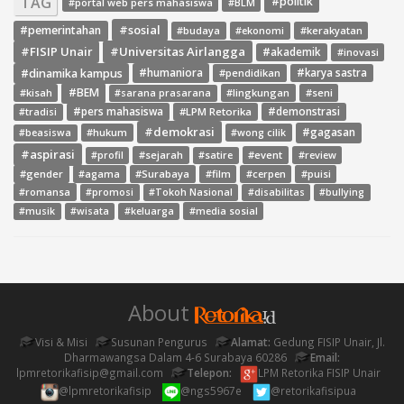
TAG
#politik
#portal web pers mahasiswa
#BLM
#sosial
#pemerintahan
#budaya
#ekonomi
#kerakyatan
#FISIP Unair
#Universitas Airlangga
#akademik
#inovasi
#dinamika kampus
#humaniora
#pendidikan
#karya sastra
#BEM
#kisah
#lingkungan
#seni
#sarana prasarana
#pers mahasiswa
#LPM Retorika
#demonstrasi
#tradisi
#demokrasi
#gagasan
#hukum
#wong cilik
#beasiswa
#aspirasi
#sejarah
#event
#review
#profil
#satire
#gender
#agama
#Surabaya
#film
#cerpen
#puisi
#romansa
#promosi
#Tokoh Nasional
#disabilitas
#bullying
#media sosial
#musik
#wisata
#keluarga
About
Visi & Misi
Susunan Pengurus
Alamat:
Gedung FISIP Unair, Jl.
Dharmawangsa Dalam 4-6 Surabaya 60286
Email:
lpmretorikafisip@gmail.com
Telepon:
LPM Retorika FISIP Unair
@lpmretorikafisip
@ngs5967e
@retorikafisipua