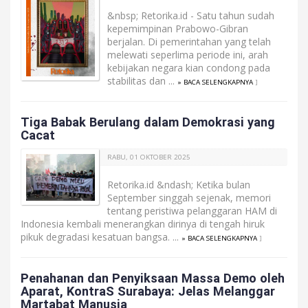
&nbsp; Retorika.id - Satu tahun sudah
kepemimpinan Prabowo-Gibran
berjalan. Di pemerintahan yang telah
melewati seperlima periode ini, arah
kebijakan negara kian condong pada
stabilitas dan ...
» BACA SELENGKAPNYA
]
Tiga Babak Berulang dalam Demokrasi yang
Cacat
RABU, 01 OKTOBER 2025
Retorika.id &ndash; Ketika bulan
September singgah sejenak, memori
tentang peristiwa pelanggaran HAM di
Indonesia kembali menerangkan dirinya di tengah hiruk
pikuk degradasi kesatuan bangsa. ...
» BACA SELENGKAPNYA
]
Penahanan dan Penyiksaan Massa Demo oleh
Aparat, KontraS Surabaya: Jelas Melanggar
Martabat Manusia