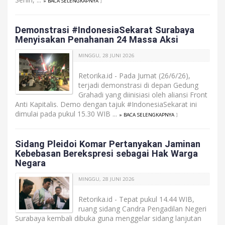
» BACA SELENGKAPNYA
]
Demonstrasi #IndonesiaSekarat Surabaya
Menyisakan Penahanan 24 Massa Aksi
MINGGU, 28 JUNI 2026
Retorika.id - Pada Jumat (26/6/26),
terjadi demonstrasi di depan Gedung
Grahadi yang diinisiasi oleh aliansi Front
Anti Kapitalis. Demo dengan tajuk #IndonesiaSekarat ini
dimulai pada pukul 15.30 WIB ...
» BACA SELENGKAPNYA
]
Sidang Pleidoi Komar Pertanyakan Jaminan
Kebebasan Berekspresi sebagai Hak Warga
Negara
MINGGU, 28 JUNI 2026
Retorika.id - Tepat pukul 14.44 WIB,
ruang sidang Candra Pengadilan Negeri
Surabaya kembali dibuka guna menggelar sidang lanjutan