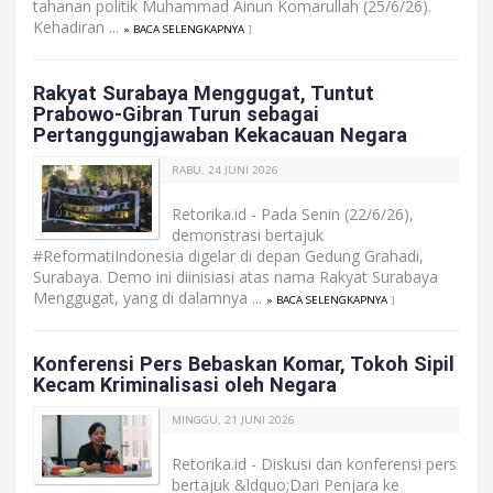
tahanan politik Muhammad Ainun Komarullah (25/6/26).
Kehadiran ...
» BACA SELENGKAPNYA
]
Rakyat Surabaya Menggugat, Tuntut
Prabowo-Gibran Turun sebagai
Pertanggungjawaban Kekacauan Negara
RABU, 24 JUNI 2026
Retorika.id - Pada Senin (22/6/26),
demonstrasi bertajuk
#ReformatiIndonesia digelar di depan Gedung Grahadi,
Surabaya. Demo ini diinisiasi atas nama Rakyat Surabaya
Menggugat, yang di dalamnya ...
» BACA SELENGKAPNYA
]
Konferensi Pers Bebaskan Komar, Tokoh Sipil
Kecam Kriminalisasi oleh Negara
MINGGU, 21 JUNI 2026
Retorika.id - Diskusi dan konferensi pers
bertajuk &ldquo;Dari Penjara ke