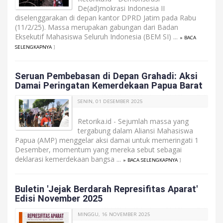
De(ad)mokrasi Indonesia II
diselenggarakan di depan kantor DPRD Jatim pada Rabu
(11/2/25). Massa merupakan gabungan dari Badan
Eksekutif Mahasiswa Seluruh Indonesia (BEM SI) ...
» BACA
SELENGKAPNYA
]
Seruan Pembebasan di Depan Grahadi: Aksi
Damai Peringatan Kemerdekaan Papua Barat
SENIN, 01 DESEMBER 2025
Retorika.id - Sejumlah massa yang
tergabung dalam Aliansi Mahasiswa
Papua (AMP) menggelar aksi damai untuk memeringati 1
Desember, momentum yang mereka sebut sebagai
deklarasi kemerdekaan bangsa ...
» BACA SELENGKAPNYA
]
Buletin 'Jejak Berdarah Represifitas Aparat'
Edisi November 2025
MINGGU, 16 NOVEMBER 2025