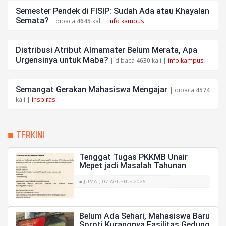
Semester Pendek di FISIP: Sudah Ada atau Khayalan
Semata?
| dibaca
4645
kali |
info kampus
Distribusi Atribut Almamater Belum Merata, Apa
Urgensinya untuk Maba?
| dibaca
4630
kali |
info kampus
Semangat Gerakan Mahasiswa Mengajar
| dibaca
4574
kali |
inspirasi
■ TERKINI
Tenggat Tugas PKKMB Unair
Mepet jadi Masalah Tahunan
■ JUMAT, 07 AGUSTUS 2026
Belum Ada Sehari, Mahasiswa Baru
Soroti Kurangnya Fasilitas Gedung