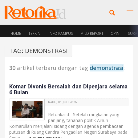
HOME
TERKINI
INFO KAMPUS
MILD REPORT
OPINI
SURA
TAG: DEMONSTRASI
30
artikel terbaru dengan tag
demonstrasi
:
Komar Divonis Bersalah dan Dipenjara selama
6 Bulan
RABU, 01 JULI 2026
Retorika.id - Setelah rangkaian yang
panjang, tahanan politik Ainun
Komarullah menjalani sidang dengan agenda pembacaan
putusan di Ruang Candra Pengadilan Negeri Surabaya pada
Senin, ...