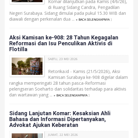
Komar dilanjutkan pada Kamis (4/6/26),
di Ruang Sidang Candra, Pengadilan
Negeri Surabaya. Sidang dimulai pada pukul 15.30 WIB dan
diawali dengan perkenalan dua ...
» BACA SELENGKAPNYA
]
Aksi Kamisan ke-908: 28 Tahun Kegagalan
Reformasi dan Isu Penculikan Aktivis di
Flotilla
SABTU, 23 MEI 2026
Retorika.id - Kamis (21/5/2026), Aksi
Kamisan Surabaya ke-908 digelar dalam
rangka memperingati 28 tahun pasca-Reformasi
pelengseran Soeharto dan solidaritas terhadap para aktivis
dan wartawan yang ...
» BACA SELENGKAPNYA
]
Sidang Lanjutan Komar: Kesaksian Ahli
Bahasa dan Informasi Dipertanyakan,
Advokat Ajukan Keberatan
JUMAT, 22 MEI 2026