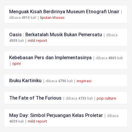
Menguak Kisah Berdirinya Museum Etnografi Unair
|
dibaca
4910
kali |
liputan khusus
Oasis : Berkatalah Musik Bukan Pemersatu
| dibaca
4909
kali |
mild report
Kebebasan Pers dan Implementasinya
| dibaca
4865
kali
|
opini
Ibuku Kartiniku
| dibaca
4790
kali |
inspirasi
The Fate of The Furious
| dibaca
4735
kali |
pop culture
May Day: Simbol Perjuangan Kelas Proletar
| dibaca
4659
kali |
mild report