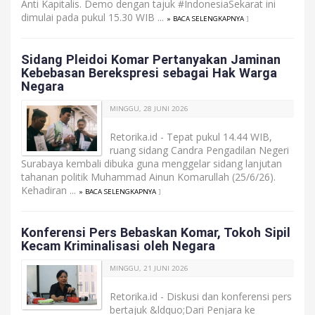
Anti Kapitalis. Demo dengan tajuk #IndonesiaSekarat ini
dimulai pada pukul 15.30 WIB ...
» BACA SELENGKAPNYA
]
Sidang Pleidoi Komar Pertanyakan Jaminan
Kebebasan Berekspresi sebagai Hak Warga
Negara
MINGGU, 28 JUNI 2026
Retorika.id - Tepat pukul 14.44 WIB,
ruang sidang Candra Pengadilan Negeri
Surabaya kembali dibuka guna menggelar sidang lanjutan
tahanan politik Muhammad Ainun Komarullah (25/6/26).
Kehadiran ...
» BACA SELENGKAPNYA
]
Konferensi Pers Bebaskan Komar, Tokoh Sipil
Kecam Kriminalisasi oleh Negara
MINGGU, 21 JUNI 2026
Retorika.id - Diskusi dan konferensi pers
bertajuk &ldquo;Dari Penjara ke