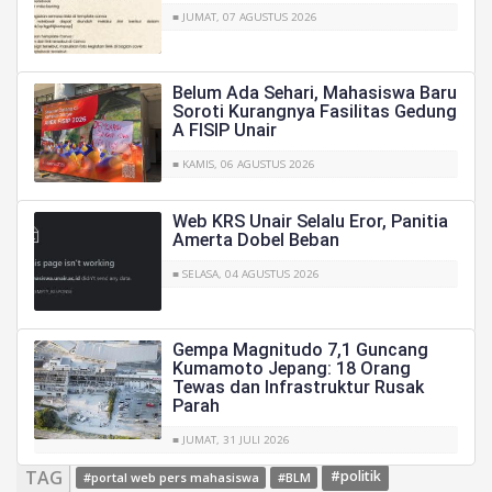
■ JUMAT, 07 AGUSTUS 2026
Belum Ada Sehari, Mahasiswa Baru
Soroti Kurangnya Fasilitas Gedung
A FISIP Unair
■ KAMIS, 06 AGUSTUS 2026
Web KRS Unair Selalu Eror, Panitia
Amerta Dobel Beban
■ SELASA, 04 AGUSTUS 2026
Gempa Magnitudo 7,1 Guncang
Kumamoto Jepang: 18 Orang
Tewas dan Infrastruktur Rusak
Parah
■ JUMAT, 31 JULI 2026
TAG
#politik
#portal web pers mahasiswa
#BLM