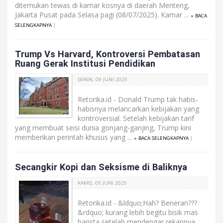
ditemukan tewas di kamar kosnya di daerah Menteng,
Jakarta Pusat pada Selasa pagi (08/07/2025). Kamar ...
» BACA
SELENGKAPNYA
]
Trump Vs Harvard, Kontroversi Pembatasan
Ruang Gerak Institusi Pendidikan
SENIN, 09 JUNI 2025
Retorika.id - Donald Trump tak habis-
habisnya melancarkan kebijakan yang
kontroversial. Setelah kebijakan tarif
yang membuat seisi dunia gonjang-ganjing, Trump kini
memberikan perintah khusus yang ...
» BACA SELENGKAPNYA
]
Secangkir Kopi dan Seksisme di Baliknya
KAMIS, 05 JUNI 2025
Retorika.id - &ldquo;Hah? Beneran???
&rdquo; kurang lebih begitu bisik mas
barista setelah mendengar rekannya,