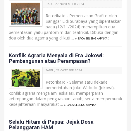
RABU, 27 NOVEMBER 2024
Retorika.id - Pementasan Grafito oleh
Sanggar Lidi Surabaya yang dipentaskan
pada (12/11/2024) menampilkan dua
pementasan yaitu pantomim dan teatrikal. Dibuka dengan
doa oleh dua agama yang diikuti ...
» BACA SELENGKAPNYA
]
Konflik Agraria Menyala di Era Jokowi:
Pembangunan atau Perampasan?
SABTU, 26 OKTOBER 2024
Retorika.id - Selama satu dekade
pemerintahan Joko Widodo (Jokowi),
konflik agraria mengalami eskalasi, memperparah
ketimpangan dalam penguasaan tanah, serta memperburuk
kesejahteraan masyarakat ...
» BACA SELENGKAPNYA
]
Selalu Hitam di Papua: Jejak Dosa
Pelanggaran HAM