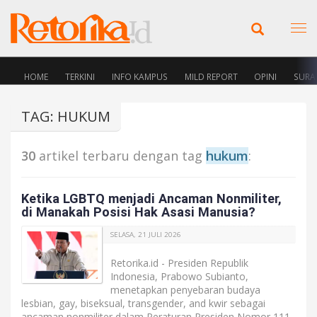
HOME
TERKINI
INFO KAMPUS
MILD REPORT
OPINI
SURA
TAG: HUKUM
30
artikel terbaru dengan tag
hukum
:
Ketika LGBTQ menjadi Ancaman Nonmiliter,
di Manakah Posisi Hak Asasi Manusia?
SELASA, 21 JULI 2026
Retorika.id - Presiden Republik
Indonesia, Prabowo Subianto,
menetapkan penyebaran budaya
lesbian, gay, biseksual, transgender, and kwir sebagai
ancaman nonmiliter dalam Peraturan Presiden Nomor 111