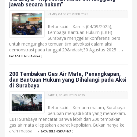
jawab secara hukum”
KAMIS, 04 SEPTEMBER 2025
Retorika.id - Kamis (04/09/2025),
Lembaga Bantuan Hukum (LBH)
Surabaya menggelar konferensi pers
untuk mengungkap temuan tim advokasi dalam aksi
demonstrasi pada tanggal 29&ndash;30 Agustus 2025 ...
»
BACA SELENGKAPNYA
]
200 Tembakan Gas Air Mata, Penangkapan,
dan Bantuan Hukum yang Dihalangi pada Aksi
di Surabaya
SABTU, 30 AGUSTUS 2025
Retorika.id - Kemarin malam, Surabaya
berubah menjadi kota yang mencekam.
LBH Surabaya mencatat bahwa lebih dari 200 tembakan
gas air mata dilepaskan aparat kepolisian. Bukan hanya ke
arah massa ...
» BACA SELENGKAPNYA
]