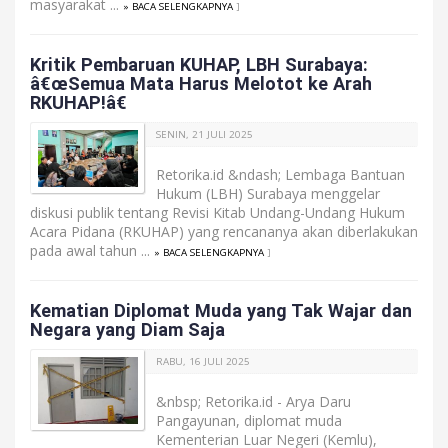
masyarakat ...
» BACA SELENGKAPNYA
]
Kritik Pembaruan KUHAP, LBH Surabaya:
â€œSemua Mata Harus Melotot ke Arah
RKUHAP!â€
SENIN, 21 JULI 2025
Retorika.id &ndash; Lembaga Bantuan
Hukum (LBH) Surabaya menggelar
diskusi publik tentang Revisi Kitab Undang-Undang Hukum
Acara Pidana (RKUHAP) yang rencananya akan diberlakukan
pada awal tahun ...
» BACA SELENGKAPNYA
]
Kematian Diplomat Muda yang Tak Wajar dan
Negara yang Diam Saja
RABU, 16 JULI 2025
&nbsp; Retorika.id - Arya Daru
Pangayunan, diplomat muda
Kementerian Luar Negeri (Kemlu),