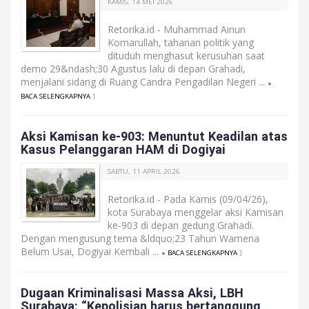
KAMIS, 14 MEI 2026
Retorika.id - Muhammad Ainun
Komarullah, tahanan politik yang
dituduh menghasut kerusuhan saat
demo 29&ndash;30 Agustus lalu di depan Grahadi,
menjalani sidang di Ruang Candra Pengadilan Negeri ...
»
BACA SELENGKAPNYA
]
Aksi Kamisan ke-903: Menuntut Keadilan atas
Kasus Pelanggaran HAM di Dogiyai
SABTU, 11 APRIL 2026
Retorika.id - Pada Kamis (09/04/26),
kota Surabaya menggelar aksi Kamisan
ke-903 di depan gedung Grahadi.
Dengan mengusung tema &ldquo;23 Tahun Wamena
Belum Usai, Dogiyai Kembali ...
» BACA SELENGKAPNYA
]
Dugaan Kriminalisasi Massa Aksi, LBH
Surabaya: “Kepolisian harus bertanggung