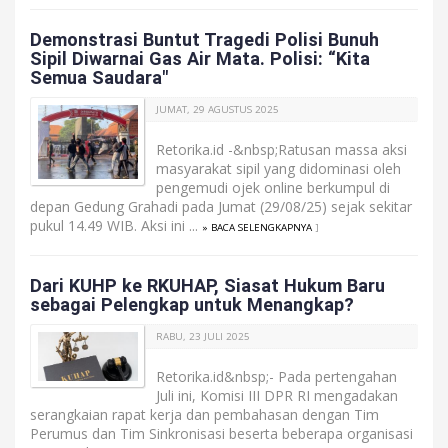
Demonstrasi Buntut Tragedi Polisi Bunuh
Sipil Diwarnai Gas Air Mata. Polisi: “Kita
Semua Saudara"
JUMAT, 29 AGUSTUS 2025
Retorika.id -&nbsp;Ratusan massa aksi
masyarakat sipil yang didominasi oleh
pengemudi ojek online berkumpul di
depan Gedung Grahadi pada Jumat (29/08/25) sejak sekitar
pukul 14.49 WIB. Aksi ini ...
» BACA SELENGKAPNYA
]
Dari KUHP ke RKUHAP, Siasat Hukum Baru
sebagai Pelengkap untuk Menangkap?
RABU, 23 JULI 2025
Retorika.id&nbsp;- Pada pertengahan
Juli ini, Komisi III DPR RI mengadakan
serangkaian rapat kerja dan pembahasan dengan Tim
Perumus dan Tim Sinkronisasi beserta beberapa organisasi