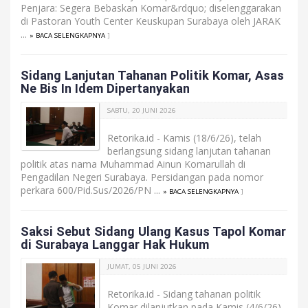
Penjara: Segera Bebaskan Komar&rdquo; diselenggarakan
di Pastoran Youth Center Keuskupan Surabaya oleh JARAK
...
» BACA SELENGKAPNYA
]
Sidang Lanjutan Tahanan Politik Komar, Asas
Ne Bis In Idem Dipertanyakan
SABTU, 20 JUNI 2026
Retorika.id - Kamis (18/6/26), telah
berlangsung sidang lanjutan tahanan
politik atas nama Muhammad Ainun Komarullah di
Pengadilan Negeri Surabaya. Persidangan pada nomor
perkara 600/Pid.Sus/2026/PN ...
» BACA SELENGKAPNYA
]
Saksi Sebut Sidang Ulang Kasus Tapol Komar
di Surabaya Langgar Hak Hukum
JUMAT, 05 JUNI 2026
Retorika.id - Sidang tahanan politik
Komar dilanjutkan pada Kamis (4/6/26),