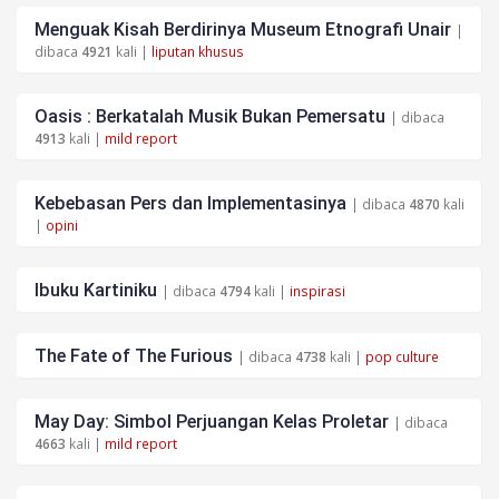
Menguak Kisah Berdirinya Museum Etnografi Unair
|
dibaca
4921
kali |
liputan khusus
Oasis : Berkatalah Musik Bukan Pemersatu
| dibaca
4913
kali |
mild report
Kebebasan Pers dan Implementasinya
| dibaca
4870
kali
|
opini
Ibuku Kartiniku
| dibaca
4794
kali |
inspirasi
The Fate of The Furious
| dibaca
4738
kali |
pop culture
May Day: Simbol Perjuangan Kelas Proletar
| dibaca
4663
kali |
mild report