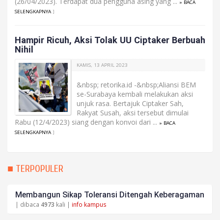
(26/04/2023). Terdapat dua pengguna asing yang ...
» BACA
SELENGKAPNYA
]
Hampir Ricuh, Aksi Tolak UU Ciptaker Berbuah
Nihil
KAMIS, 13 APRIL 2023
&nbsp; retorika.id -&nbsp;Aliansi BEM
se-Surabaya kembali melakukan aksi
unjuk rasa. Bertajuk Ciptaker Sah,
Rakyat Susah, aksi tersebut dimulai
Rabu (12/4/2023) siang dengan konvoi dari ...
» BACA
SELENGKAPNYA
]
■ TERPOPULER
Membangun Sikap Toleransi Ditengah Keberagaman
| dibaca
4973
kali |
info kampus