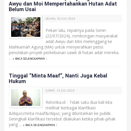
Awyu dan Moi Mempertahankan Hutan Adat
Belum Usai
SELASA, 30 JULI 2024
Pekan lalu, tepatnya pada Senin
(22/07/2024), rombongan masyarakat
adat Awyu dan Moi melenggang ke
Mahkamah Agung (MA) untuk menyerahkan petisi
penolakan proyek perkebunan sawit di hutan adat mereka.
...
» BACA SELENGKAPNYA
]
Tinggal “Minta Maaf”, Nanti Juga Kebal
Hukum
JUMAT, 12 JULI 2024
Retorika.id - Tidak satu dua kali kita
melihat berbagai klarifikasi
&ldquo;minta maaf&rdquo; yang dilontarkan ke publik.
Seringkali klarifikasi tersebut dilakukan ketika pihak-pihak
yang ...
» BACA SELENGKAPNYA
]