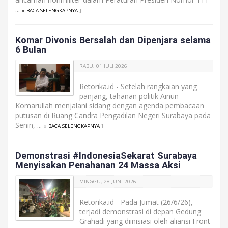
...
» BACA SELENGKAPNYA
]
Komar Divonis Bersalah dan Dipenjara selama
6 Bulan
RABU, 01 JULI 2026
Retorika.id - Setelah rangkaian yang
panjang, tahanan politik Ainun
Komarullah menjalani sidang dengan agenda pembacaan
putusan di Ruang Candra Pengadilan Negeri Surabaya pada
Senin, ...
» BACA SELENGKAPNYA
]
Demonstrasi #IndonesiaSekarat Surabaya
Menyisakan Penahanan 24 Massa Aksi
MINGGU, 28 JUNI 2026
Retorika.id - Pada Jumat (26/6/26),
terjadi demonstrasi di depan Gedung
Grahadi yang diinisiasi oleh aliansi Front