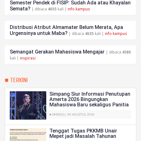
Semester Pendek di FISIP: Sudah Ada atau Khayalan
Semata?
| dibaca
4655
kali |
info kampus
Distribusi Atribut Almamater Belum Merata, Apa
Urgensinya untuk Maba?
| dibaca
4635
kali |
info kampus
Semangat Gerakan Mahasiswa Mengajar
| dibaca
4580
kali |
inspirasi
■ TERKINI
Simpang Siur Informasi Penutupan
Amerta 2026 Bingungkan
Mahasiswa Baru sekaligus Panitia
■ MINGGU, 09 AGUSTUS 2026
Tenggat Tugas PKKMB Unair
Mepet jadi Masalah Tahunan