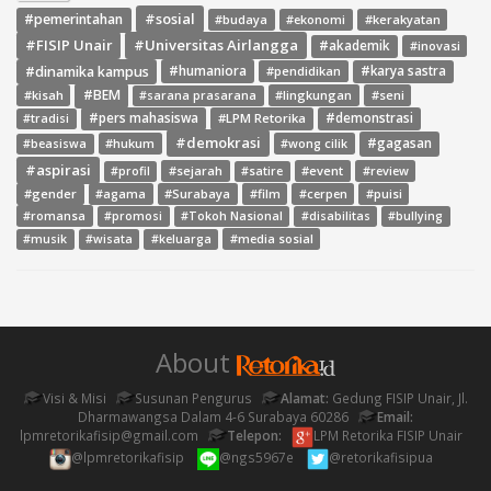
#sosial
#pemerintahan
#budaya
#ekonomi
#kerakyatan
#FISIP Unair
#Universitas Airlangga
#akademik
#inovasi
#dinamika kampus
#humaniora
#pendidikan
#karya sastra
#BEM
#kisah
#lingkungan
#seni
#sarana prasarana
#pers mahasiswa
#LPM Retorika
#demonstrasi
#tradisi
#demokrasi
#gagasan
#hukum
#wong cilik
#beasiswa
#aspirasi
#sejarah
#event
#review
#profil
#satire
#gender
#agama
#Surabaya
#film
#cerpen
#puisi
#romansa
#promosi
#Tokoh Nasional
#disabilitas
#bullying
#media sosial
#musik
#wisata
#keluarga
About
Visi & Misi
Susunan Pengurus
Alamat:
Gedung FISIP Unair, Jl.
Dharmawangsa Dalam 4-6 Surabaya 60286
Email:
lpmretorikafisip@gmail.com
Telepon:
LPM Retorika FISIP Unair
@lpmretorikafisip
@ngs5967e
@retorikafisipua