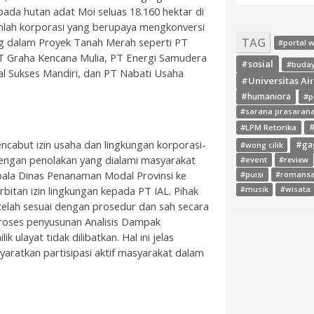
ada hutan adat Moi seluas 18.160 hektar di
umlah korporasi yang berupaya mengkonversi
g dalam Proyek Tanah Merah seperti PT
TAG
#portal 
PT Graha Kencana Mulia, PT Energi Samudera
#sosial
#buda
 Sukses Mandiri, dan PT Nabati Usaha
#Universitas Ai
#humaniora
#p
#sarana prasaran
#LPM Retorika
#
ncabut izin usaha dan lingkungan korporasi-
#ga
#wong cilik
 dengan penolakan yang dialami masyarakat
#event
#review
ala Dinas Penanaman Modal Provinsi ke
#puisi
#romans
itan izin lingkungan kepada PT IAL. Pihak
#musik
#wisata
elah sesuai dengan prosedur dan sah secara
oses penyusunan Analisis Dampak
ulayat tidak dilibatkan. Hal ini jelas
ratkan partisipasi aktif masyarakat dalam