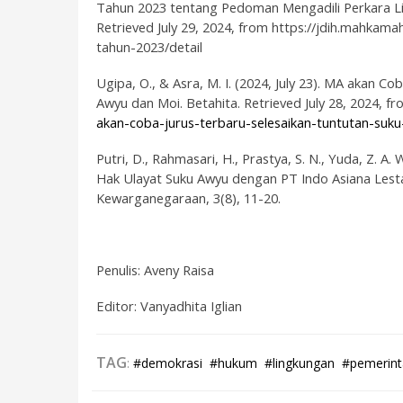
Tahun 2023 tentang Pedoman Mengadili Perkara L
Retrieved July 29, 2024, from https://jdih.mahka
tahun-2023/detail
Ugipa, O., & Asra, M. I. (2024, July 23).
MA akan Coba
Awyu dan Moi
. Betahita. Retrieved July 28, 2024, f
akan-coba-jurus-terbaru-selesaikan-tuntutan-su
Putri, D., Rahmasari, H., Prastya, S. N., Yuda, Z. A
Hak Ulayat Suku Awyu dengan PT Indo Asiana Lesta
Kewarganegaraan, 3(8), 11-20.
Penulis: Aveny Raisa
Editor: Vanyadhita Iglian
TAG
:
#demokrasi
#hukum
#lingkungan
#pemerin