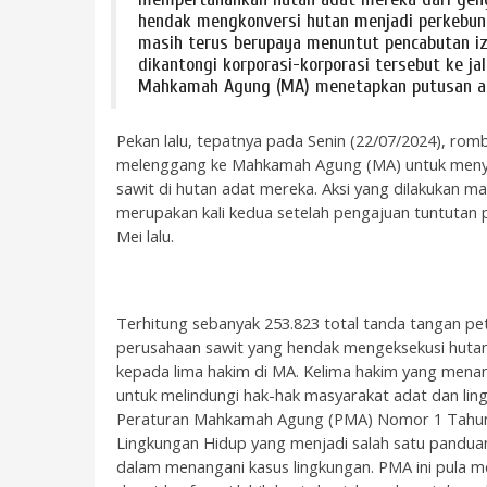
hendak mengkonversi hutan menjadi perkebuna
masih terus berupaya menuntut pencabutan iz
dikantongi korporasi-korporasi tersebut ke 
Mahkamah Agung (MA) menetapkan putusan ata
Pekan lalu, tepatnya pada Senin (22/07/2024), r
melenggang ke Mahkamah Agung (MA) untuk menye
sawit di hutan adat mereka. Aksi yang dilakukan 
merupakan kali kedua setelah pengajuan tuntutan 
Mei lalu.
Terhitung sebanyak 253.823 total tanda tangan pet
perusahaan sawit yang hendak mengeksekusi hutan
kepada lima hakim di MA. Kelima hakim yang menan
untuk melindungi hak-hak masyarakat adat dan lin
Peraturan Mahkamah Agung (PMA) Nomor 1 Tahun
Lingkungan Hidup yang menjadi salah satu pandu
dalam menangani kasus lingkungan. PMA ini pula 