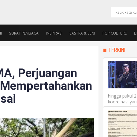
I
SURAT PEMBACA
INSPIRASI
SASTRA & SENI
POP CULTURE
L
PENGURUS
ALUMNI ROOM
■ TERKINI
MA, Perjuangan
 Mempertahankan
sai
hingga pukul 
koordinasi yan