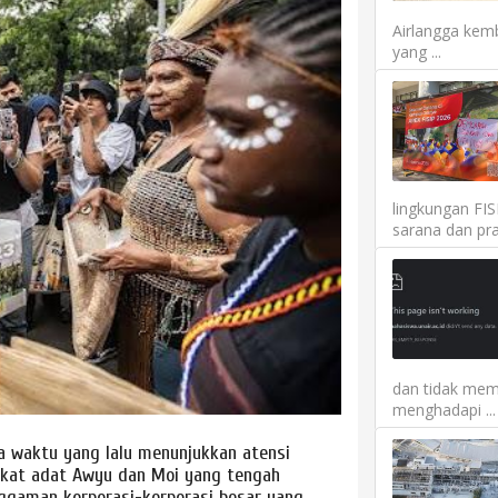
Airlangga kemb
yang ...
lingkungan FI
sarana dan pra
dan tidak mem
menghadapi ...
 waktu yang lalu menunjukkan atensi
akat adat Awyu dan Moi yang tengah
gaman korporasi-korporasi besar yang