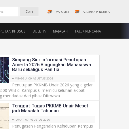
VISI & MISI
SUSUNAN PENGURUS
IPUTAN KHUSUS
BULETIN
MAJALAH
TAJUK RENCANA
Simpang Siur Informasi Penutupan
Amerta 2026 Bingungkan Mahasiswa
Baru sekaligus Panitia
■ MINGGU, 09 AGUSTUS 2026
Penutupan PKKMB Unair 2026 yang digelar
22.00 WIB di Kampus C memicu keluhan akibat
g mendadak dari pihak Ditmawa. ...
Tenggat Tugas PKKMB Unair Mepet
jadi Masalah Tahunan
■ JUMAT, 07 AGUSTUS 2026
Penugasan Pengenalan Kehidupan Kampus