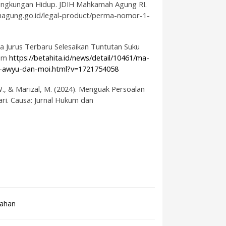
ingkungan Hidup
. JDIH Mahkamah Agung RI.
mahagung.go.id/legal-product/perma-nomor-1-
 Jurus Terbaru Selesaikan Tuntutan Suku
rom
https://betahita.id/news/detail/10461/ma-
ku-awyu-dan-moi.html?v=1721754058
. W., & Marizal, M. (2024). Menguak Persoalan
ri. Causa: Jurnal Hukum dan
tahan