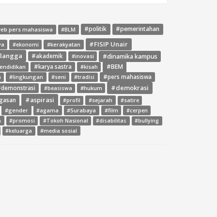
#politik
#pemerintahan
web pers mahasiswa
#BLM
#FISIP Unair
ya
#ekonomi
#kerakyatan
rlangga
#dinamika kampus
#akademik
#inovasi
#BEM
endidikan
#karya sastra
#kisah
#lingkungan
#seni
#pers mahasiswa
a
#tradisi
#demokrasi
demonstrasi
#hukum
#beasiswa
#aspirasi
gasan
#sejarah
#profil
#satire
#gender
#agama
#Surabaya
#film
#cerpen
a
#promosi
#Tokoh Nasional
#disabilitas
#bullying
#media sosial
#keluarga