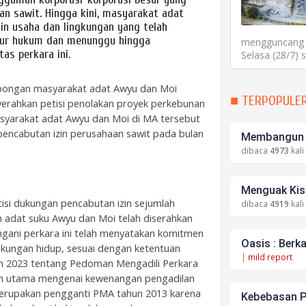
n sawit. Hingga kini, masyarakat adat
in usaha dan lingkungan yang telah
jalur hukum dan menunggu hingga
mengguncang P
s perkara ini.
Selasa (28/7) 
ombongan masyarakat adat Awyu dan Moi
■ TERPOPULE
rahkan petisi penolakan proyek perkebunan
masyarakat adat Awyu dan Moi di MA tersebut
pencabutan izin perusahaan sawit pada bulan
Membangun S
dibaca
4973
kali
Menguak Kisa
isi dukungan pencabutan izin sejumlah
dibaca
4919
kali
 adat suku Awyu dan Moi telah diserahkan
gani perkara ini telah menyatakan komitmen
Oasis : Berk
gkungan hidup, sesuai dengan ketentuan
|
mild report
 2023 tentang Pedoman Mengadili Perkara
an utama mengenai kewenangan pengadilan
merupakan pengganti PMA tahun 2013 karena
Kebebasan P