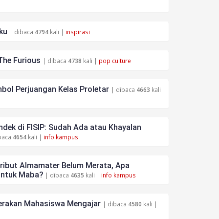
ku
| dibaca
4794
kali |
inspirasi
The Furious
| dibaca
4738
kali |
pop culture
bol Perjuangan Kelas Proletar
| dibaca
4663
kali
dek di FISIP: Sudah Ada atau Khayalan
baca
4654
kali |
info kampus
tribut Almamater Belum Merata, Apa
untuk Maba?
| dibaca
4635
kali |
info kampus
rakan Mahasiswa Mengajar
| dibaca
4580
kali |