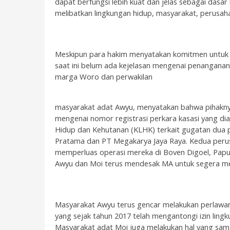
dapat berfungsi lebih kuat dan jelas sebagai dasa
melibatkan lingkungan hidup, masyarakat, perusah
Meskipun para hakim menyatakan komitmen untuk
saat ini belum ada kejelasan mengenai penanganan
marga Woro dan perwakilan
masyarakat adat Awyu, menyatakan bahwa pihaknya
mengenai nomor registrasi perkara kasasi yang di
Hidup dan Kehutanan (KLHK) terkait gugatan dua p
Pratama dan PT Megakarya Jaya Raya. Kedua perus
memperluas operasi mereka di Boven Digoel, Papua
Awyu dan Moi terus mendesak MA untuk segera me
Masyarakat Awyu terus gencar melakukan perlawana
yang sejak tahun 2017 telah mengantongi izin lingk
Masyarakat adat Moi juga melakukan hal yang sa