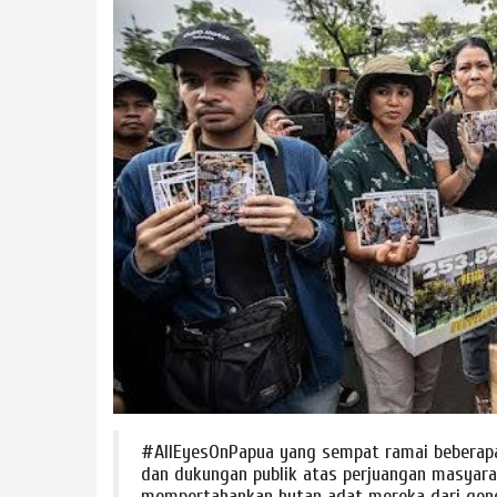
#AllEyesOnPapua yang sempat ramai beberapa
dan dukungan publik atas perjuangan masyar
mempertahankan hutan adat mereka dari geng