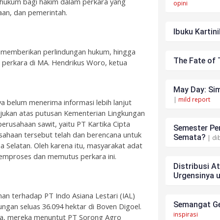
r hukum bagi hakim dalam perkara yang
opini
aan, dan pemerintah.
Ibuku Kartini
 memberikan perlindungan hukum, hingga
The Fate of 
 perkara di MA. Hendrikus Woro, ketua
May Day: Sim
|
mild report
 belum menerima informasi lebih lanjut
ajukan atas putusan Kementerian Lingkungan
erusahaan sawit, yaitu PT Kartika Cipta
Semester Pen
ahaan tersebut telah dan berencana untuk
Semata?
| di
 Selatan. Oleh karena itu, masyarakat adat
mproses dan memutus perkara ini.
Distribusi A
Urgensinya 
n terhadap PT Indo Asiana Lestari (IAL)
Semangat Ge
ungan seluas 36.094 hektar di Boven Digoel.
inspirasi
ma, mereka menuntut PT Sorong Agro