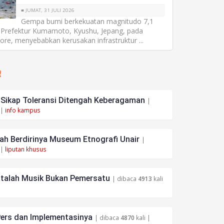
■ JUMAT, 31 JULI 2026
Gempa bumi berkekuatan magnitudo 7,1
refektur Kumamoto, Kyushu, Jepang, pada
sore, menyebabkan kerusakan infrastruktur ...
R
ikap Toleransi Ditengah Keberagaman
|
 |
info kampus
h Berdirinya Museum Etnografi Unair
|
 |
liputan khusus
atalah Musik Bukan Pemersatu
| dibaca
4913
kali
ers dan Implementasinya
| dibaca
4870
kali |