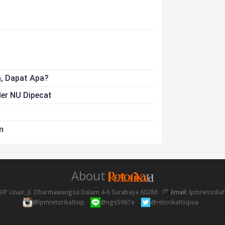
a, Dapat Apa?
der NU Dipecat
m
About
SIP Unair, Jl. Dharmawangsa Dalam 4-6 Surabaya 60286
Email:
lpmretorika
@lpmretorikafisip
@ngs5967e
@retorikafisipua