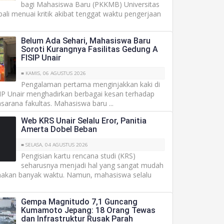
bagi Mahasiswa Baru (PKKMB) Universitas
ali menuai kritik akibat tenggat waktu pengerjaan
Belum Ada Sehari, Mahasiswa Baru
Soroti Kurangnya Fasilitas Gedung A
FISIP Unair
■ KAMIS, 06 AGUSTUS 2026
Pengalaman pertama menginjakkan kaki di
SIP Unair menghadirkan berbagai kesan terhadap
sarana fakultas. Mahasiswa baru ...
Web KRS Unair Selalu Eror, Panitia
Amerta Dobel Beban
■ SELASA, 04 AGUSTUS 2026
Pengisian kartu rencana studi (KRS)
seharusnya menjadi hal yang sangat mudah
akan banyak waktu. Namun, mahasiswa selalu
Gempa Magnitudo 7,1 Guncang
Kumamoto Jepang: 18 Orang Tewas
dan Infrastruktur Rusak Parah