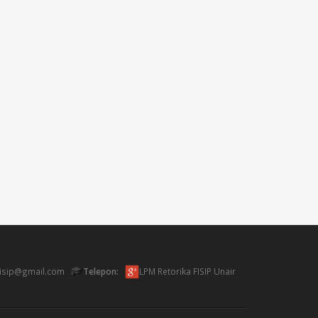
fisip@gmail.com
Telepon:
LPM Retorika FISIP Unair