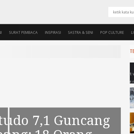
I
SURAT PEMBACA
INSPIRASI
SASTRA & SENI
POP CULTURE
L
PENGURUS
ALUMNI ROOM
TE
1 Guncang
 Hobi: Cermin
Magnitudo 7,1 Gunc