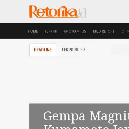
HOME
TERKINI
INFO KAMPUS
MILD REPORT
OPIN
HEADLINE
TERPOPULER
ang
Gempa Magnitudo 7,
Komodifikasi
Gempa 