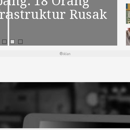
8 Orang
pitalism dan Pola
to Jepang: 18 Oran
ktur Rusak
lebihan dalam
dan Infrastruktur Ru
tie
®
iklan