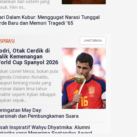
lainkan dari sistem yang
suk. Film ini...
ari Dalam Kubur: Menggugat Narasi Tunggal
rde Baru dan Memori Tragedi '65
ebih dari Sekadar Dark Comedy, Film "Tinggal
eninggal" Sentil Minimnya Ruang bagi
SPIRASI
LIHAT SEMUA
eurodivergen
odri, Otak Cerdik di
alik Kemenangan
ilm “Agak Laen: Menyala Pantiku!” Sukses
orld Cup Spanyol 2026
obrak Pakem Komedi Arus Utama Indonesia
kan Lionel Messi, bukan pula
genda Cristiano Ronaldo,
taupun bintang muda yang
rsinar dalam lima tahun
rakhir seperti Kylian Mbappé.
jatan sepak...
eringatan May Day:
arsinah dan Pembungkaman Suara
isah Inspiratif Wahyu Dhyatmika: Alumni
etorika yang Menerima Soetandyo Award