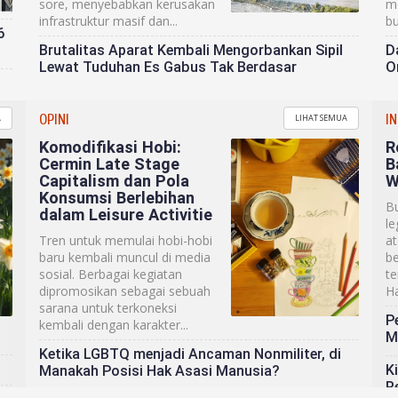
sore, menyebabkan kerusakan
me
infrastruktur masif dan...
bu
6
Brutalitas Aparat Kembali Mengorbankan Sipil
D
Lewat Tuduhan Es Gabus Tak Berdasar
O
Menteri Agama Sebut Kekerasan Seksual di
L
Pesantren ‘Sedikit’, Tapi Fakta Berkata Lain
M
OPINI
IN
A
LIHAT SEMUA
N
Komodifikasi Hobi:
R
Habis Teriak “Medis”, Sopir Ambulans di Solo
Cermin Late Stage
B
Tetap Dihajar Polisi
F
Capitalism dan Pola
W
D
Konsumsi Berlebihan
Bu
dalam Leisure Activitie
le
Tren untuk memulai hobi-hobi
a
baru kembali muncul di media
be
sosial. Berbagai kegiatan
te
dipromosikan sebagai sebuah
Ha
sarana untuk terkoneksi
P
kembali dengan karakter...
M
Ketika LGBTQ menjadi Ancaman Nonmiliter, di
K
Manakah Posisi Hak Asasi Manusia?
R