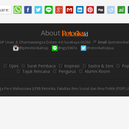
Choice Feminism: Ketika Kebebasan Memilih
M
menjadi Sebuah Ilusi
are:
I
Ketika Identitas Kampus Membawa Sekat dalam
Masyarakat Sipil
About
SIP Unair, Jl. Dharmawangsa Dalam 4-6 Surabaya 60286
Email:
lpmretorika
@lpmretorikafisip
@ngs5967e
@retorikafisipua
t
Opini
Surat Pembaca
Inspirasi
Sastra & Seni
Pop
Tajuk Rencana
Pengurus
Alumni Room
 Pers Mahasiswa (LPM) Retorika, Fakultas Ilmu Sosial dan Ilmu Politik (FISIP) 