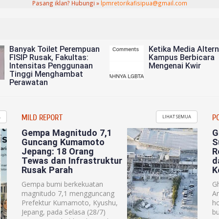
Pasang iklan? Hubungi »
lpmretorikafisipua@gmail.com
Banyak Toilet Perempuan
Ketika Media Altern
FISIP Rusak, Fakultas:
Kampus Berbicara
Intensitas Penggunaan
Mengenai Kwir
Tinggi Menghambat
Perawatan
MILD REPORT
P
A
LIHAT SEMUA
Gempa Magnitudo 7,1
G
Guncang Kumamoto
S
Jepang: 18 Orang
R
Tewas dan Infrastruktur
d
Rusak Parah
K
Gempa bumi berkekuatan
Gh
magnitudo 7,1 mengguncang
A
Prefektur Kumamoto, Kyushu,
h
Jepang, pada Selasa (28/7)
bu