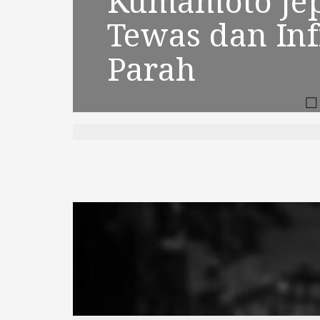
g
Kumamoto Jepang: 1
Late Stage Ca
Kumamo
sak
Tewas dan Infrastru
Konsumsi Ber
Tewas 
n
Parah
Leisure Activi
Parah