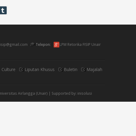
anet dan Potret Transisi Realisme-
mpresionisme
fisip@gmail.com
Telepon:
LPM Retorika FISIP Unair
 Culture
Liputan Khusus
Buletin
Majalah
Universitas Airlangga (Unair) | Supported by:
inisolusi