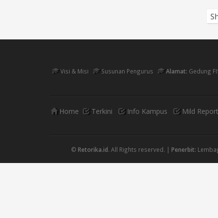
Sh
Visi & Misi
Susunan Pengurus
Alamat:
Gedung FI
Home
Terkini
Info Kampus
Mild Repor
©
Retorika.id
. All Rights reserved. |
Penerbit:
Lembaga