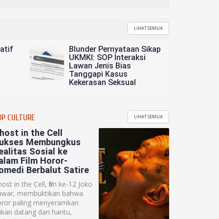
LIHAT SEMUA
atif
Blunder Pernyataan Sikap
UKMKI: SOP Interaksi
Lawan Jenis Bias
Tanggapi Kasus
Kekerasan Seksual
OP CULTURE
LIHAT SEMUA
host in the Cell
ukses Membungkus
ealitas Sosial ke
alam Film Horor-
omedi Berbalut Satire
ost in the Cell, film ke-12 Joko
nwar, membuktikan bahwa
oror paling menyeramkan
kan datang dari hantu,