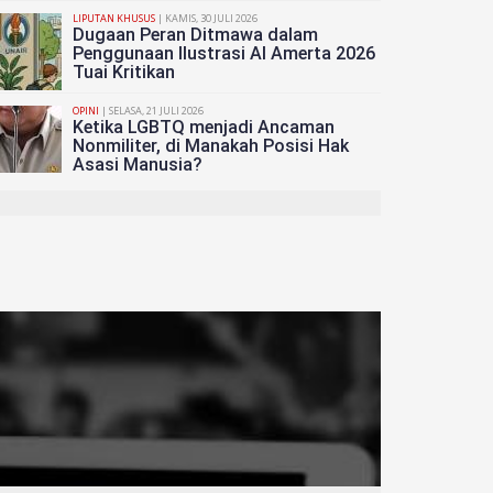
g
Dugaan Peran Ditm
LIPUTAN KHUSUS
| KAMIS, 30 JULI 2026
sak
Penggunaan Ilustras
Dugaan Peran Ditmawa dalam
Penggunaan Ilustrasi AI Amerta 2026
Tuai Kritikan
Amerta 2026 Tuai Kr
OPINI
| SELASA, 21 JULI 2026
Ketika LGBTQ menjadi Ancaman
Nonmiliter, di Manakah Posisi Hak
Asasi Manusia?