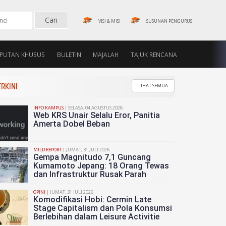
VISI & MISI
SUSUNAN PENGURUS
IPUTAN KHUSUS
BULETIN
MAJALAH
TAJUK RENCANA
RKINI
LIHAT SEMUA
INFO KAMPUS
| SELASA, 04 AGUSTUS 2026
Web KRS Unair Selalu Eror, Panitia
Amerta Dobel Beban
MILD REPORT
| JUMAT, 31 JULI 2026
Gempa Magnitudo 7,1 Guncang
Kumamoto Jepang: 18 Orang Tewas
dan Infrastruktur Rusak Parah
ang
OPINI
| JUMAT, 31 JULI 2026
Komodifikasi Hobi: Cermin Late
Stage Capitalism dan Pola Konsumsi
Berlebihan dalam Leisure Activitie