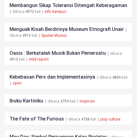
Membangun Sikap Toleransi Ditengah Keberagaman
| dibaca
4972
kali |
info kampus
Menguak Kisah Berdirinya Museum Etnografi Unair
|
dibaca
4915
kali |
liputan khusus
Oasis : Berkatalah Musik Bukan Pemersatu
| dibaca
4913
kali |
mild report
Kebebasan Pers dan Implementasinya
| dibaca
4869
kali
|
opini
Ibuku Kartiniku
| dibaca
4794
kali |
inspirasi
The Fate of The Furious
| dibaca
4738
kali |
pop culture
May Day: Simbol Perjuangan Kelas Proletar