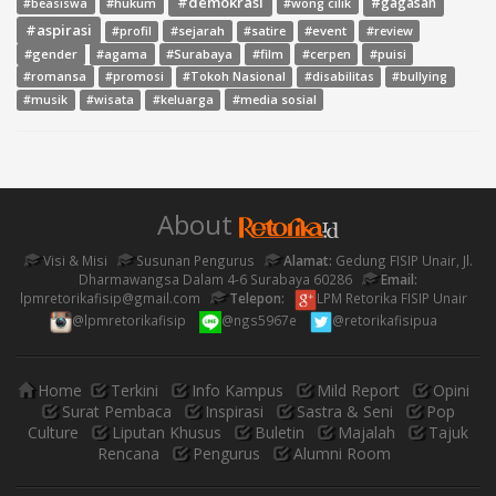
#demokrasi
#gagasan
#hukum
#wong cilik
#beasiswa
#aspirasi
#sejarah
#event
#review
#profil
#satire
#gender
#agama
#Surabaya
#film
#cerpen
#puisi
#romansa
#promosi
#Tokoh Nasional
#disabilitas
#bullying
#media sosial
#musik
#wisata
#keluarga
About
Visi & Misi
Susunan Pengurus
Alamat:
Gedung FISIP Unair, Jl.
Dharmawangsa Dalam 4-6 Surabaya 60286
Email:
lpmretorikafisip@gmail.com
Telepon:
LPM Retorika FISIP Unair
@lpmretorikafisip
@ngs5967e
@retorikafisipua
Home
Terkini
Info Kampus
Mild Report
Opini
Surat Pembaca
Inspirasi
Sastra & Seni
Pop
Culture
Liputan Khusus
Buletin
Majalah
Tajuk
Rencana
Pengurus
Alumni Room