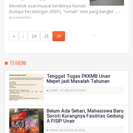
Menelisik asal-muasal berdirinya Rumah
Budaya Pecantingan (RBP), "rumah" seni yang bangkit ...
»
SELENGKAPNYA
...
«
‹
24
25
26
■ TERKINI
Tenggat Tugas PKKMB Unair
Mepet jadi Masalah Tahunan
■ JUMAT, 07 AGUSTUS 2026
Belum Ada Sehari, Mahasiswa Baru
Soroti Kurangnya Fasilitas Gedung
A FISIP Unair
■ KAMIS, 06 AGUSTUS 2026