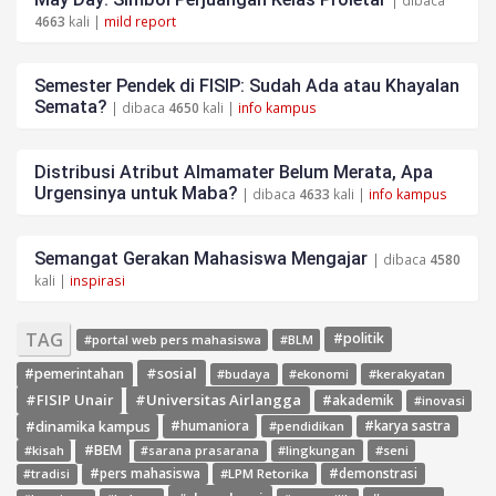
| dibaca
4663
kali |
mild report
Semester Pendek di FISIP: Sudah Ada atau Khayalan
Semata?
| dibaca
4650
kali |
info kampus
Distribusi Atribut Almamater Belum Merata, Apa
Urgensinya untuk Maba?
| dibaca
4633
kali |
info kampus
Semangat Gerakan Mahasiswa Mengajar
| dibaca
4580
kali |
inspirasi
TAG
#politik
#portal web pers mahasiswa
#BLM
#sosial
#pemerintahan
#budaya
#ekonomi
#kerakyatan
#FISIP Unair
#Universitas Airlangga
#akademik
#inovasi
#dinamika kampus
#humaniora
#pendidikan
#karya sastra
#BEM
#kisah
#lingkungan
#seni
#sarana prasarana
#pers mahasiswa
#LPM Retorika
#demonstrasi
#tradisi