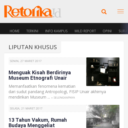
HOME
TERKINI
INFO KAMPUS
MILD REPORT
OPINI
SURA
LIPUTAN KHUSUS
SENIN, 27 MARET 2017
Menguak Kisah Berdirinya
Museum Etnografi Unair
Memanfaatkan fenomena kematian
dari sudut pandang Antropologi, FISIP Unair akhirnya
mendirikan Museum ...
» SELENGKAPNYA
SELASA, 21 MARET 2017
13 Tahun Vakum, Rumah
Budaya Menggeliat