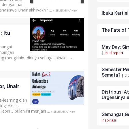
 dengan hari
asiswa Unair akhir-akhir ...
» SELENGKAPNYA
Ibuku Kartini
The Fate of 
 Itu
 hangat
May Day: Sim
ampingan
|
mild report
ng mengklaim dirinya sebagai pihak ...
»
Semester Pen
Semata?
| di
r, Unair
Distribusi A
Urgensinya 
-learning oleh
ing. Akses
ebih 3 bulan ini menjadi ...
» SELENGKAPNYA
Semangat Ge
inspirasi
...