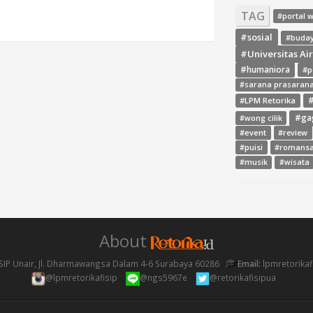
TAG
#portal 
#sosial
#buda
#Universitas Ai
#humaniora
#p
#sarana prasaran
#LPM Retorika
#
#ga
#wong cilik
#event
#review
#puisi
#romans
#musik
#wisata
About
SIP Unair, Jl. Dharmawangsa Dalam 4-6 Surabaya 60286
Email:
lpmretorika
@lpmretorikafisip
@ngs5967e
@retorikafisipua