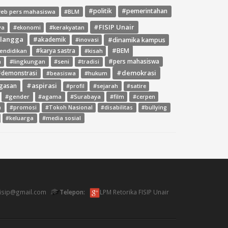
#politik
#pemerintahan
web pers mahasiswa
#BLM
#FISIP Unair
ya
#ekonomi
#kerakyatan
rlangga
#dinamika kampus
#akademik
#inovasi
#BEM
endidikan
#karya sastra
#kisah
#lingkungan
#seni
#pers mahasiswa
a
#tradisi
#demokrasi
demonstrasi
#hukum
#beasiswa
#aspirasi
gasan
#sejarah
#profil
#satire
#gender
#agama
#Surabaya
#film
#cerpen
a
#promosi
#Tokoh Nasional
#disabilitas
#bullying
#media sosial
#keluarga
fisip@gmail.com
Telepon:
LPM Retorika FISIP Unair