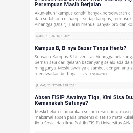
Perempuan Masih Berjalan
Akun-akun “kampus cantik” banyak berseliweran di 
dan sudah ada di hampir setiap kampus, termasuk 
Airlangga (Unair). Hal ini menuai banyak pro dan ko
RABU, 15 JANUARI 2025
Kampus B, B-nya Bazar Tanpa Henti?
Suasana Kampus B Universitas Airlangga belakangan
pernah sepi dari gelaran bazar yang selalu ada dal
minggunya. Meski awalnya disambut dengan antus
menawarkan berbagai ...
» SELENGKAPNYA
JUMAT, 22 NOVEMBER 2024
Absen FISIP Awalnya Tiga, Kini Sisa Du
Kemanakah Satunya?
Meski belum diumumkan secara resmi, informasi pe
maksimal absen pada presensi di setiap mata kuliah
Ilmu Sosial dan Ilmu Politik (FISIP) Universitas Airlan