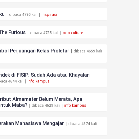
ku
| dibaca
4790
kali |
inspirasi
The Furious
| dibaca
4735
kali |
pop culture
bol Perjuangan Kelas Proletar
| dibaca
4659
kali
dek di FISIP: Sudah Ada atau Khayalan
baca
4644
kali |
info kampus
tribut Almamater Belum Merata, Apa
untuk Maba?
| dibaca
4629
kali |
info kampus
rakan Mahasiswa Mengajar
| dibaca
4574
kali |