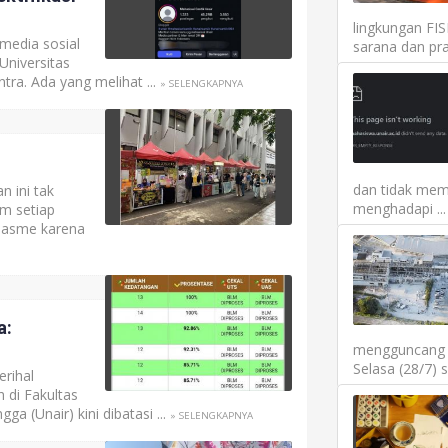
lingkungan FI
media sosial
sarana dan pra
Universitas
ntra. Ada yang melihat ...
» SELENGKAPNYA
dan tidak mem
 ini tak
menghadapi ...
am setiap
iasme karena
a:
mengguncang P
Selasa (28/7) 
rihal
 di Fakultas
gga (Unair) kini dibatasi ...
» SELENGKAPNYA