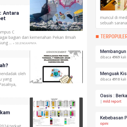
: Antara
muncul di medi
et
sebuah sarana 
Kampus C
■ TERPOPULE
gai bagian dari kemeriahan Pekan Ilmiah
ung ...
» SELENGKAPNYA
Membangun S
dibaca
4969
kali
lah?
mendadak oleh
Menguak Kisa
u yang
dibaca
4910
kali
Pasalnya,
Oasis : Berk
|
mild report
lkam
Kebebasan P
opini
2024 terkait