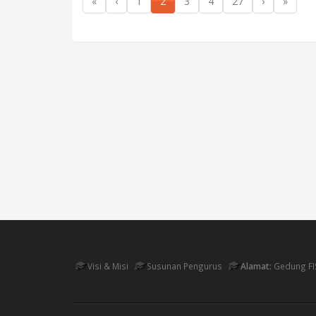
«
‹
1
2
3
4
27
›
»
Visi & Misi
Susunan Pengurus
Alamat:
Gedung FI