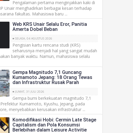
Pengalaman pertama menginjakkan kaki di
SIP Unair menghadirkan berbagai kesan terhadap
sarana fakultas. Mahasiswa baru ...
Web KRS Unair Selalu Eror, Panitia
Amerta Dobel Beban
■ SELASA, 04 AGUSTUS 2026
Pengisian kartu rencana studi (KRS)
seharusnya menjadi hal yang sangat mudah
akan banyak waktu. Namun, mahasiswa selalu
Gempa Magnitudo 7,1 Guncang
Kumamoto Jepang: 18 Orang Tewas
dan Infrastruktur Rusak Parah
■ JUMAT, 31 JULI 2026
Gempa bumi berkekuatan magnitudo 7,1
refektur Kumamoto, Kyushu, Jepang, pada
sore, menyebabkan kerusakan infrastruktur ...
Komodifikasi Hobi: Cermin Late Stage
Capitalism dan Pola Konsumsi
Berlebihan dalam Leisure Activitie