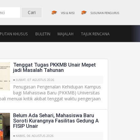
VISI & MISI
SUSUNAN PENGURUS
IPUTAN KHUSUS
BULETIN
MAJALAH
TAJUK RENCANA
Tenggat Tugas PKKMB Unair Mepet
jadi Masalah Tahunan
■ JUMAT, 07 AGUSTUS 2026
Penugasan Pengenalan Kehidupan Kampus
bagi Mahasiswa Baru (PKKMB) Universitas
ali menuai kritik akibat tenggat waktu pengerjaan
Belum Ada Sehari, Mahasiswa Baru
Soroti Kurangnya Fasilitas Gedung A
FISIP Unair
■ KAMIS, 06 AGUSTUS 2026