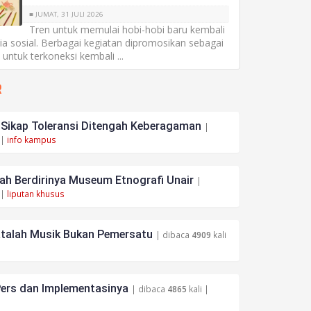
■ JUMAT, 31 JULI 2026
Tren untuk memulai hobi-hobi baru kembali
a sosial. Berbagai kegiatan dipromosikan sebagai
untuk terkoneksi kembali ...
R
ikap Toleransi Ditengah Keberagaman
|
 |
info kampus
h Berdirinya Museum Etnografi Unair
|
 |
liputan khusus
atalah Musik Bukan Pemersatu
| dibaca
4909
kali
ers dan Implementasinya
| dibaca
4865
kali |