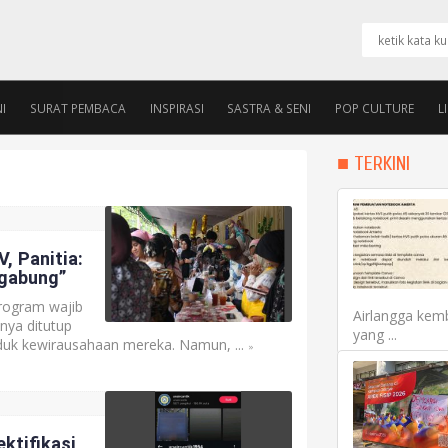
I
SURAT PEMBACA
INSPIRASI
SASTRA & SENI
POP CULTURE
L
PENGURUS
ALUMNI ROOM
■ TERKINI
, Panitia:
igabung”
rogram wajib
Airlangga kemb
nya ditutup
yang ...
duk kewirausahaan mereka. Namun, ...
»
ektifikasi