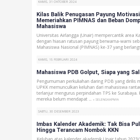
KAMIS, 31 OKTOBER 2024
Kilas Balik Penugasan Payung Motivasi
Memeriahkan PIMNAS dan Beban Domp
Mahasiswa
Universitas Airlangga (Unair) mempercantik area 
dengan hiasan ratusan payung berwarna-warni seba
Mahasiswa Nasional (PIMNAS) ke-37 yang berlangs
KAMIS, 15 FEBRUARI 2024
Mahasiswa PDB Golput, Siapa yang Sa
Pengumuman perkuliahan daring PDB yang dirilis 
UPKK memunculkan keluhan dari mahasiswa ranta
terlanjur mengurus perpindahan TPS ke Surabaya. 
mereka belum mendapat ...
» SELENGKAPNYA
SABTU, 30 DESEMBER 2023
Imbas Kalender Akademik: Tak Bisa Pu
Hingga Terancam Nombok KKN
Keluhan atas kalender akademik Unair tahun 2023/