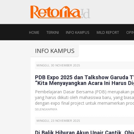
HOME
TERKINI
INFO KAMPUS
MILD REPORT
OPIN
INFO KAMPUS
MINGGU, 30 NOVEMBER 2025
PDB Expo 2025 dan Talkshow Garuda TV
“Kita Menyayangkan Acara Ini Harus D
Pembelajaran Dasar Bersama (PDB) merupakan p
yang harus diikuti oleh mahasiswa baru, yang biasa
dengan expo final project untuk memamerkan pro
SELENGKAPNYA
MINGGU, 23 NOVEMBER 2025
Di Balik Hiburan Akun Unair Cantik, Obj