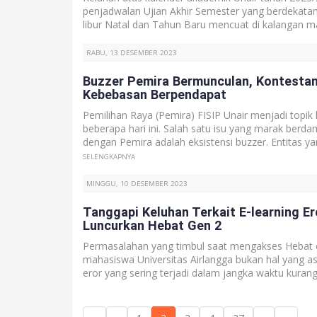
penjadwalan Ujian Akhir Semester yang berdekatan
libur Natal dan Tahun Baru mencuat di kalangan mah
RABU, 13 DESEMBER 2023
Buzzer Pemira Bermunculan, Kontestan:
Kebebasan Berpendapat
Pemilihan Raya (Pemira) FISIP Unair menjadi topik
beberapa hari ini. Salah satu isu yang marak berd
dengan Pemira adalah eksistensi buzzer. Entitas ya
SELENGKAPNYA
MINGGU, 10 DESEMBER 2023
Tanggapi Keluhan Terkait E-learning Ero
Luncurkan Hebat Gen 2
Permasalahan yang timbul saat mengakses Hebat e
mahasiswa Universitas Airlangga bukan hal yang as
eror yang sering terjadi dalam jangka waktu kurang l