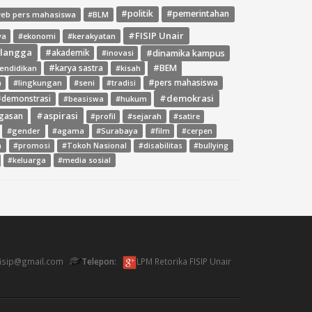
#politik
#pemerintahan
web pers mahasiswa
#BLM
#FISIP Unair
ya
#ekonomi
#kerakyatan
rlangga
#dinamika kampus
#akademik
#inovasi
#BEM
endidikan
#karya sastra
#kisah
#lingkungan
#seni
#pers mahasiswa
a
#tradisi
#demokrasi
demonstrasi
#hukum
#beasiswa
#aspirasi
gasan
#sejarah
#profil
#satire
#gender
#agama
#Surabaya
#film
#cerpen
a
#promosi
#Tokoh Nasional
#disabilitas
#bullying
#media sosial
#keluarga
fisip@gmail.com
Telepon:
LPM Retorika FISIP Unair