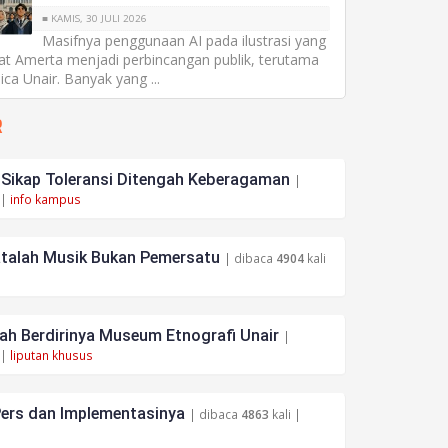
■ KAMIS, 30 JULI 2026
Masifnya penggunaan AI pada ilustrasi yang
at Amerta menjadi perbincangan publik, terutama
ica Unair. Banyak yang ...
R
ikap Toleransi Ditengah Keberagaman
|
 |
info kampus
atalah Musik Bukan Pemersatu
| dibaca
4904
kali
h Berdirinya Museum Etnografi Unair
|
 |
liputan khusus
ers dan Implementasinya
| dibaca
4863
kali |