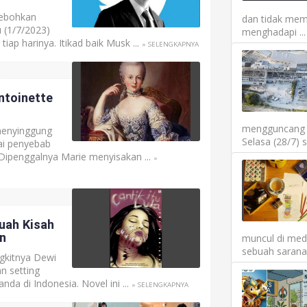
hebohkan
dan tidak mem
 (1/7/2023)
menghadapi ...
ap harinya. Itikad baik Musk ...
» SELENGKAPNYA
ntoinette
mengguncang P
menyinggung
Selasa (28/7) 
gai penyebab
Dipenggalnya Marie menyisakan ...
»
uah Kisah
n
muncul di medi
sebuah sarana 
ngkitnya Dewi
n setting
a di Indonesia. Novel ini ...
» SELENGKAPNYA