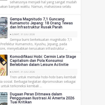
seharusnya menjadi hal yang sangat mudah
akan banyak waktu. Namun, mahasiswa selalu
Gempa Magnitudo 7,1 Guncang
Kumamoto Jepang: 18 Orang Tewas
dan Infrastruktur Rusak Parah
■ JUMAT, 31 JULI 2026
Gempa bumi berkekuatan magnitudo 7,1
refektur Kumamoto, Kyushu, Jepang, pada
sore, menyebabkan kerusakan infrastruktur ...
Komodifikasi Hobi: Cermin Late Stage
Capitalism dan Pola Konsumsi
Berlebihan dalam Leisure Activitie
■ JUMAT, 31 JULI 2026
Tren untuk memulai hobi-hobi baru kembali
a sosial. Berbagai kegiatan dipromosikan sebagai
untuk terkoneksi kembali ...
Dugaan Peran Ditmawa dalam
Penggunaan Ilustrasi AI Amerta 2026
Tuai Kritikan