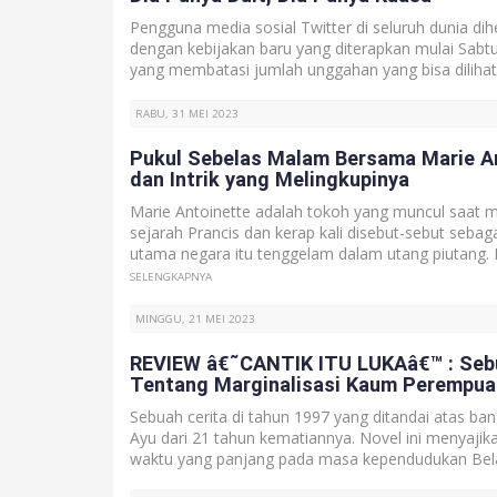
Pengguna media sosial Twitter di seluruh dunia di
dengan kebijakan baru yang diterapkan mulai Sabtu
yang membatasi jumlah unggahan yang bisa dilihat ti
RABU, 31 MEI 2023
Pukul Sebelas Malam Bersama Marie A
dan Intrik yang Melingkupinya
Marie Antoinette adalah tokoh yang muncul saat 
sejarah Prancis dan kerap kali disebut-sebut seba
utama negara itu tenggelam dalam utang piutang. 
SELENGKAPNYA
MINGGU, 21 MEI 2023
REVIEW â€˜CANTIK ITU LUKAâ€™ : Seb
Tentang Marginalisasi Kaum Perempua
Sebuah cerita di tahun 1997 yang ditandai atas ba
Ayu dari 21 tahun kematiannya. Novel ini menyajika
waktu yang panjang pada masa kependudukan Beland