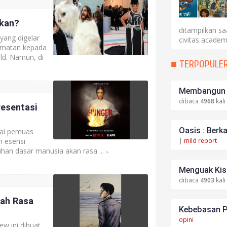
ekan?
ditampilkan sa
yang digelar
civitas academ
rmatan kepada
ld. Namun, di
■ TERPOPULE
Membangun S
dibaca
4968
kali
esentasi
Oasis : Berk
gai pemuas
n esensi
|
mild report
han dasar manusia akan rasa ...
»
Menguak Kisa
dibaca
4903
kali
gah Rasa
Kebebasan P
opini
w ini dibuat.