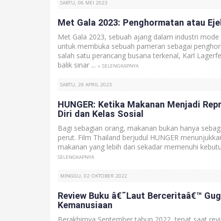
SABTU, 06 MEI 2023
Met Gala 2023: Penghormatan atau Ej
Met Gala 2023, sebuah ajang dalam industri mode 
untuk membuka sebuah pameran sebagai pengho
salah satu perancang busana terkenal, Karl Lagerfe
balik sinar ...
» SELENGKAPNYA
SABTU, 29 APRIL 2023
HUNGER: Ketika Makanan Menjadi Repr
Diri dan Kelas Sosial
Bagi sebagian orang, makanan bukan hanya seba
perut. Film Thailand berjudul HUNGER menunjukka
makanan yang lebih dari sekadar memenuhi kebutu
SELENGKAPNYA
MINGGU, 02 OKTOBER 2022
Review Buku â€˜Laut Berceritaâ€™ Gu
Kemanusiaan
Berakhirnya September tahun 2022, tepat saat revie