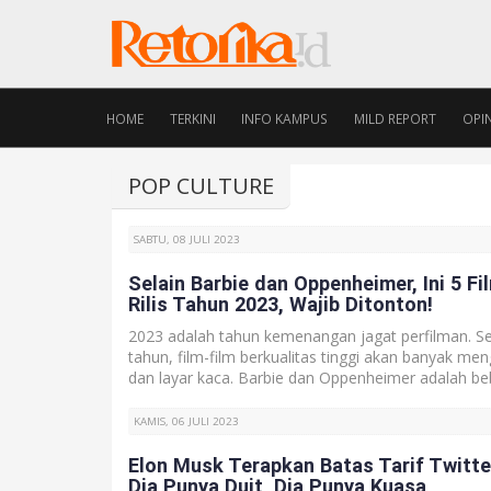
HOME
TERKINI
INFO KAMPUS
MILD REPORT
OPIN
POP CULTURE
SABTU, 08 JULI 2023
Selain Barbie dan Oppenheimer, Ini 5 Fi
Rilis Tahun 2023, Wajib Ditonton!
2023 adalah tahun kemenangan jagat perfilman. S
tahun, film-film berkualitas tinggi akan banyak men
dan layar kaca. Barbie dan Oppenheimer adalah bebe
KAMIS, 06 JULI 2023
Elon Musk Terapkan Batas Tarif Twitter
Dia Punya Duit, Dia Punya Kuasa