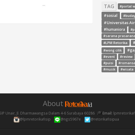
...
TAG
#portal 
#sosial
#buda
#Universitas Ai
#humaniora
#p
#sarana prasaran
#LPM Retorika
#
#ga
#wong cilik
#event
#review
#puisi
#romans
#musik
#wisata
About
SIP Unair, Jl. Dharmawangsa Dalam 4-6 Surabaya 60286
Email:
lpmretorika
@lpmretorikafisip
@ngs5967e
@retorikafisipua