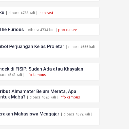
ku
| dibaca
4788
kali |
inspirasi
The Furious
| dibaca
4734
kali |
pop culture
bol Perjuangan Kelas Proletar
| dibaca
4656
kali
dek di FISIP: Sudah Ada atau Khayalan
baca
4643
kali |
info kampus
tribut Almamater Belum Merata, Apa
untuk Maba?
| dibaca
4626
kali |
info kampus
rakan Mahasiswa Mengajar
| dibaca
4572
kali |