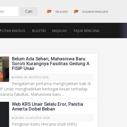
VISI & MISI
SUSUNAN PENGURUS
IPUTAN KHUSUS
BULETIN
MAJALAH
TAJUK RENCANA
Belum Ada Sehari, Mahasiswa Baru
Soroti Kurangnya Fasilitas Gedung A
FISIP Unair
■ KAMIS, 06 AGUSTUS 2026
Pengalaman pertama menginjakkan kaki di
SIP Unair menghadirkan berbagai kesan terhadap
sarana fakultas. Mahasiswa baru ...
Web KRS Unair Selalu Eror, Panitia
Amerta Dobel Beban
■ SELASA, 04 AGUSTUS 2026
Pengisian kartu rencana studi (KRS)