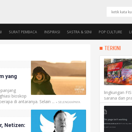
I
SURAT PEMBACA
INSPIRASI
SASTRA & SENI
POP CULTURE
L
PENGURUS
ALUMNI ROOM
■ TERKINI
lm yang
epanjang
lingkungan FI
ghiasi bioskop
sarana dan pra
rapa di antaranya. Selain ...
» SELENGKAPNYA
, Netizen: