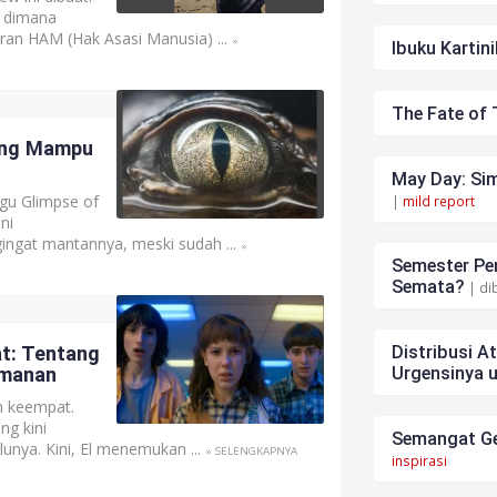
 dimana
ran HAM (Hak Asasi Manusia) ...
»
Ibuku Kartini
The Fate of 
yang Mampu
May Day: Sim
gu Glimpse of
|
mild report
ni
ngat mantannya, meski sudah ...
»
Semester Pen
Semata?
| di
t: Tentang
Distribusi A
emanan
Urgensinya 
m keempat.
ng kini
Semangat Ge
alunya. Kini, El menemukan ...
» SELENGKAPNYA
inspirasi