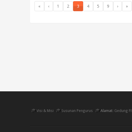
«
‹
1
2
3
4
5
9
›
»
Visi & Misi
Susunan Pengurus
Alamat:
Gedung FI