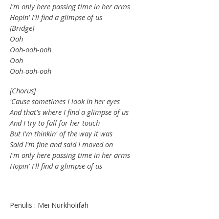
I'm only here passing time in her arms
Hopin' I'll find a glimpse of us
[Bridge]
Ooh
Ooh-ooh-ooh
Ooh
Ooh-ooh-ooh
[Chorus]
'Cause sometimes I look in her eyes
And that's where I find a glimpse of us
And I try to fall for her touch
But I'm thinkin' of the way it was
Said I'm fine and said I moved on
I'm only here passing time in her arms
Hopin' I'll find a glimpse of us
Penulis : Mei Nurkholifah