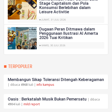
Stage Capitalism dan Pola
Konsumsi Berlebihan dalam
Leisure Activitie
■ JUMAT, 31 JULI 2026
Dugaan Peran Ditmawa dalam
Penggunaan Ilustrasi AI Amerta
2026 Tuai Kritikan
■ KAMIS, 30 JULI 2026
■ TERPOPULER
Membangun Sikap Toleransi Ditengah Keberagaman
| dibaca
4968
kali |
info kampus
Oasis : Berkatalah Musik Bukan Pemersatu
| dibaca
4904
kali |
mild report