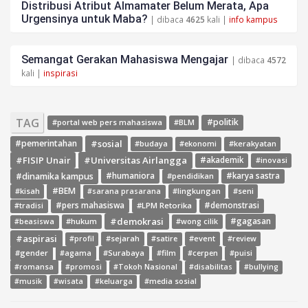
Distribusi Atribut Almamater Belum Merata, Apa
Urgensinya untuk Maba?
| dibaca
4625
kali |
info kampus
Semangat Gerakan Mahasiswa Mengajar
| dibaca
4572
kali |
inspirasi
TAG
#politik
#portal web pers mahasiswa
#BLM
#sosial
#pemerintahan
#budaya
#ekonomi
#kerakyatan
#FISIP Unair
#Universitas Airlangga
#akademik
#inovasi
#dinamika kampus
#humaniora
#pendidikan
#karya sastra
#BEM
#kisah
#lingkungan
#seni
#sarana prasarana
#pers mahasiswa
#LPM Retorika
#demonstrasi
#tradisi
#demokrasi
#gagasan
#hukum
#wong cilik
#beasiswa
#aspirasi
#sejarah
#event
#review
#profil
#satire
#gender
#agama
#Surabaya
#film
#cerpen
#puisi
#romansa
#promosi
#Tokoh Nasional
#disabilitas
#bullying
#media sosial
#musik
#wisata
#keluarga