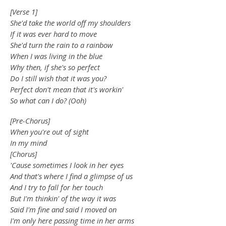
[Verse 1]
She'd take the world off my shoulders
If it was ever hard to move
She'd turn the rain to a rainbow
When I was living in the blue
Why then, if she's so perfect
Do I still wish that it was you?
Perfect don't mean that it's workin'
So what can I do? (Ooh)
[Pre-Chorus]
When you're out of sight
In my mind
[Chorus]
'Cause sometimes I look in her eyes
And that's where I find a glimpse of us
And I try to fall for her touch
But I'm thinkin' of the way it was
Said I'm fine and said I moved on
I'm only here passing time in her arms