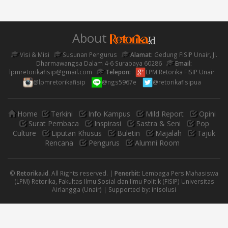
About
Visi & Misi
Susunan Pengurus
Alamat:
Gedung FISIP Unair, Jl.
Dharmawangsa Dalam 4-6 Surabaya 60286
Email:
lpmretorikafisip@gmail.com
Telepon:
LPM Retorika FISIP Unair
@lpmretorikafisip
@ngs5967e
@retorikafisipua
Home
Terkini
Info Kampus
Mild Report
Opini
Surat Pembaca
Inspirasi
Sastra & Seni
Pop
Culture
Liputan Khusus
Buletin
Majalah
Tajuk
Rencana
Pengurus
Alumni Room
©
Retorika.id
. All Rights reserved. |
Penerbit:
Lembaga Pers Mahasiswa
(LPM) Retorika, Fakultas Ilmu Sosial dan Ilmu Politik (FISIP) Universitas
Airlangga (Unair) | Supported by:
inisolusi