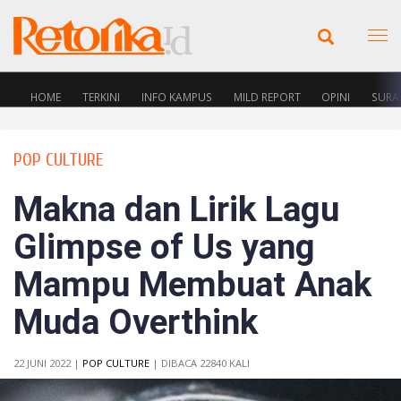
HOME
TERKINI
INFO KAMPUS
MILD REPORT
OPINI
SURA
POP CULTURE
Makna dan Lirik Lagu
Glimpse of Us yang
Mampu Membuat Anak
Muda Overthink
22 JUNI 2022 |
POP CULTURE
| DIBACA 22840 KALI