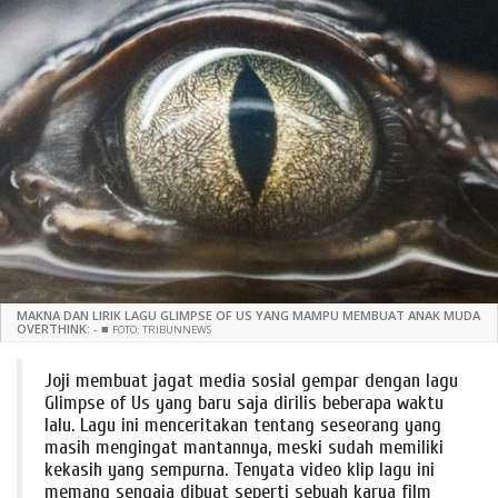
MAKNA DAN LIRIK LAGU GLIMPSE OF US YANG MAMPU MEMBUAT ANAK MUDA
OVERTHINK:
-
■
FOTO: TRIBUNNEWS
Joji membuat jagat media sosial gempar dengan lagu
Glimpse of Us yang baru saja dirilis beberapa waktu
lalu. Lagu ini menceritakan tentang seseorang yang
masih mengingat mantannya, meski sudah memiliki
kekasih yang sempurna. Tenyata video klip lagu ini
memang sengaja dibuat seperti sebuah karya film