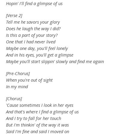
Hopin' I'll find a glimpse of us
[Verse 2]
Tell me he savors your glory
Does he laugh the way I did?
Is this a part of your story?
One that I had never lived
Maybe one day, you'll feel lonely
And in his eyes, you'll get a glimpse
Maybe you'll start slippin' slowly and find me again
[Pre-Chorus]
When you're out of sight
In my mind
[Chorus]
'Cause sometimes I look in her eyes
And that's where I find a glimpse of us
And I try to fall for her touch
But I'm thinkin' of the way it was
Said I'm fine and said I moved on