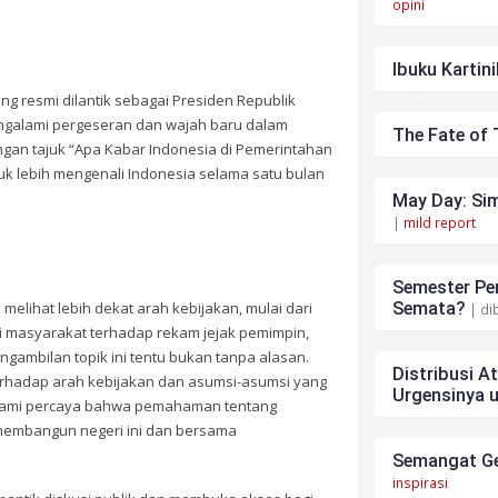
opini
Ibuku Kartini
 resmi dilantik sebagai Presiden Republik
engalami pergeseran dan wajah baru dalam
The Fate of 
ngan tajuk “Apa Kabar Indonesia di Pemerintahan
uk lebih mengenali Indonesia selama satu bulan
May Day: Sim
|
mild report
Semester Pen
elihat lebih dekat arah kebijakan, mulai dari
Semata?
| di
si masyarakat terhadap rekam jejak pemimpin,
ngambilan topik ini tentu bukan tanpa alasan.
Distribusi A
rhadap arah kebijakan dan asumsi-asumsi yang
Urgensinya 
, kami percaya bahwa pemahaman tentang
membangun negeri ini dan bersama
Semangat Ge
inspirasi