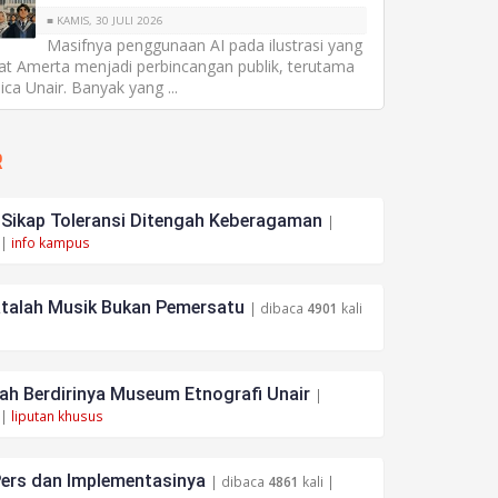
■ KAMIS, 30 JULI 2026
Masifnya penggunaan AI pada ilustrasi yang
at Amerta menjadi perbincangan publik, terutama
ica Unair. Banyak yang ...
R
ikap Toleransi Ditengah Keberagaman
|
 |
info kampus
atalah Musik Bukan Pemersatu
| dibaca
4901
kali
h Berdirinya Museum Etnografi Unair
|
 |
liputan khusus
ers dan Implementasinya
| dibaca
4861
kali |