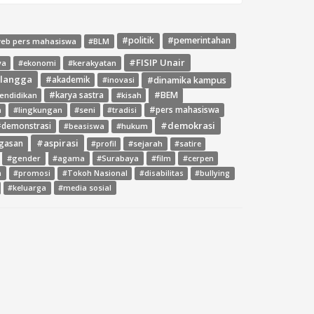
#politik
#pemerintahan
web pers mahasiswa
#BLM
#FISIP Unair
ya
#ekonomi
#kerakyatan
rlangga
#dinamika kampus
#akademik
#inovasi
#BEM
endidikan
#karya sastra
#kisah
#lingkungan
#seni
#pers mahasiswa
a
#tradisi
#demokrasi
demonstrasi
#hukum
#beasiswa
#aspirasi
gasan
#sejarah
#profil
#satire
#gender
#agama
#Surabaya
#film
#cerpen
a
#promosi
#Tokoh Nasional
#disabilitas
#bullying
#media sosial
#keluarga