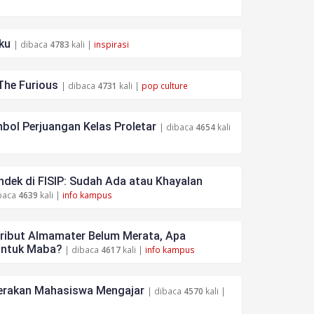
ku
| dibaca
4783
kali |
inspirasi
The Furious
| dibaca
4731
kali |
pop culture
bol Perjuangan Kelas Proletar
| dibaca
4654
kali
dek di FISIP: Sudah Ada atau Khayalan
baca
4639
kali |
info kampus
tribut Almamater Belum Merata, Apa
untuk Maba?
| dibaca
4617
kali |
info kampus
rakan Mahasiswa Mengajar
| dibaca
4570
kali |