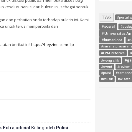
mantik diskusi publik dan membuka akses bagi
keseluruhan isi dari buletin ini, sebagai bentuk
TAG
#portal 
an dan perhatian Anda terhadap buletin ini. Kami
aca untuk terus memperbaiki dan
#sosial
#buda
#Universitas Ai
#humaniora
#p
utan berikut ini!
https://heyzine.com/flip-
#sarana prasaran
#LPM Retorika
#
#ga
#wong cilik
#event
#review
#puisi
#romans
#musik
#wisata
trajudicial Killing oleh Polisi