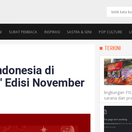
I
SURAT PEMBACA
INSPIRASI
SASTRA & SENI
POP CULTURE
L
PENGURUS
ALUMNI ROOM
■ TERKINI
ndonesia di
' Edisi November
lingkungan FI
sarana dan pra