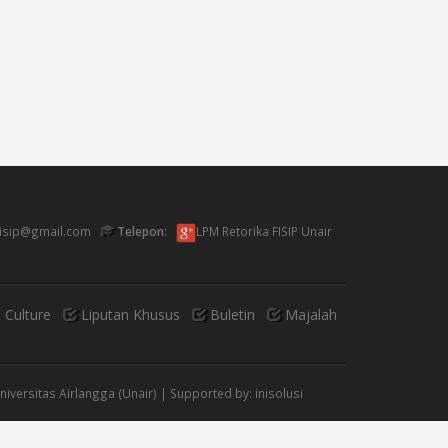
fisip@gmail.com
Telepon:
LPM Retorika FISIP Unair
 Culture
Liputan Khusus
Buletin
Majalah
Universitas Airlangga (Unair) | Supported by:
inisolusi