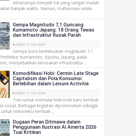
seharusnya menjadi hal yang sangat mudah
akan banyak waktu. Namun, mahasiswa selalu
Gempa Magnitudo 7,1 Guncang
Kumamoto Jepang: 18 Orang Tewas
dan Infrastruktur Rusak Parah
■ JUMAT, 31 JULI 2026
Gempa bumi berkekuatan magnitudo 7,1
refektur Kumamoto, Kyushu, Jepang, pada
sore, menyebabkan kerusakan infrastruktur ...
Komodifikasi Hobi: Cermin Late Stage
Capitalism dan Pola Konsumsi
Berlebihan dalam Leisure Activitie
■ JUMAT, 31 JULI 2026
Tren untuk memulai hobi-hobi baru kembali
a sosial. Berbagai kegiatan dipromosikan sebagai
untuk terkoneksi kembali ...
Dugaan Peran Ditmawa dalam
Penggunaan Ilustrasi AI Amerta 2026
Tuai Kritikan