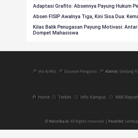
Adaptasi Grafito: Absennya Payung Hukum P
Absen FISIP Awalnya Tiga, Kini Sisa Dua: Ke
Kilas Balik Penugasan Payung Motivasi: Ant
Dompet Mahasiswa
Visi & Misi
Susunan Pengurus
Alamat:
Gedung FI
Home
Terkini
Info Kampus
Mild Repor
©
Retorika.id
. All Rights reserved. |
Penerbit:
Lembaga