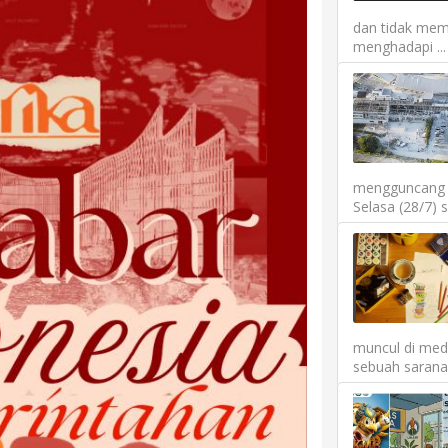
dan tidak mem
menghadapi ...
mengguncang P
Selasa (28/7) 
muncul di medi
sebuah sarana 