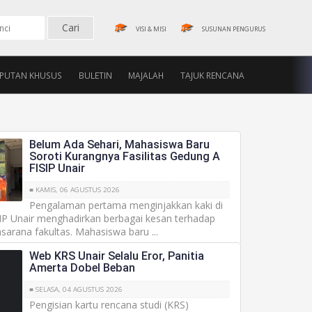
VISI & MISI
SUSUNAN PENGURUS
IPUTAN KHUSUS
BULETIN
MAJALAH
TAJUK RENCANA
Belum Ada Sehari, Mahasiswa Baru
Soroti Kurangnya Fasilitas Gedung A
FISIP Unair
■ KAMIS, 06 AGUSTUS 2026
Pengalaman pertama menginjakkan kaki di
SIP Unair menghadirkan berbagai kesan terhadap
sarana fakultas. Mahasiswa baru ...
Web KRS Unair Selalu Eror, Panitia
Amerta Dobel Beban
■ SELASA, 04 AGUSTUS 2026
Pengisian kartu rencana studi (KRS)