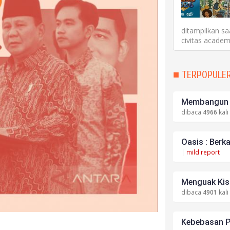
ditampilkan sa
civitas academ
■ TERPOPULE
Membangun S
dibaca
4966
kali
Oasis : Berk
|
mild report
Menguak Kisa
dibaca
4901
kali
Kebebasan P