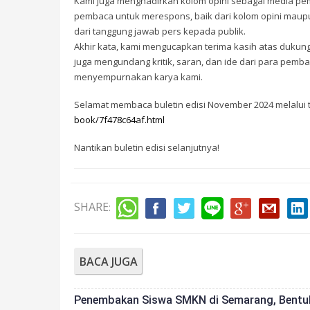
Kami juga menghadirkan kolom opini sebagai media pe
pembaca untuk merespons, baik dari kolom opini maupun 
dari tanggung jawab pers kepada publik.
Akhir kata, kami mengucapkan terima kasih atas dukung
juga mengundang kritik, saran, dan ide dari para pemb
menyempurnakan karya kami.
Selamat membaca buletin edisi November 2024 melalui ta
book/7f478c64af.html
Nantikan buletin edisi selanjutnya!
SHARE
:
BACA JUGA
Penembakan Siswa SMKN di Semarang, Bentuk Ex