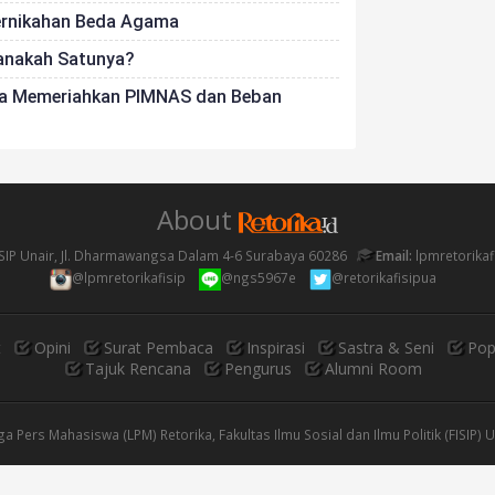
ernikahan Beda Agama
manakah Satunya?
ara Memeriahkan PIMNAS dan Beban
About
SIP Unair, Jl. Dharmawangsa Dalam 4-6 Surabaya 60286
Email:
lpmretorika
@lpmretorikafisip
@ngs5967e
@retorikafisipua
t
Opini
Surat Pembaca
Inspirasi
Sastra & Seni
Pop
Tajuk Rencana
Pengurus
Alumni Room
 Pers Mahasiswa (LPM) Retorika, Fakultas Ilmu Sosial dan Ilmu Politik (FISIP) 