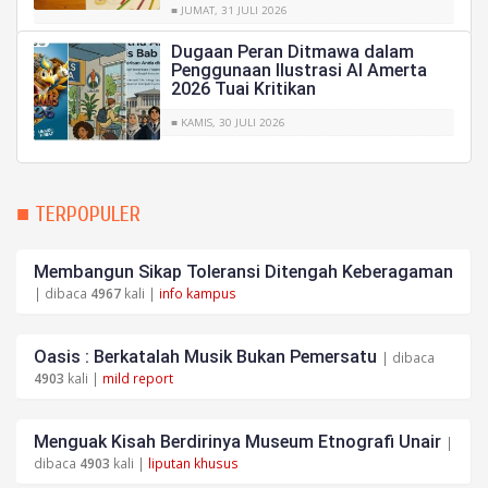
■ JUMAT, 31 JULI 2026
Dugaan Peran Ditmawa dalam
Penggunaan Ilustrasi AI Amerta
2026 Tuai Kritikan
■ KAMIS, 30 JULI 2026
■ TERPOPULER
Membangun Sikap Toleransi Ditengah Keberagaman
| dibaca
4967
kali |
info kampus
Oasis : Berkatalah Musik Bukan Pemersatu
| dibaca
4903
kali |
mild report
Menguak Kisah Berdirinya Museum Etnografi Unair
|
dibaca
4903
kali |
liputan khusus