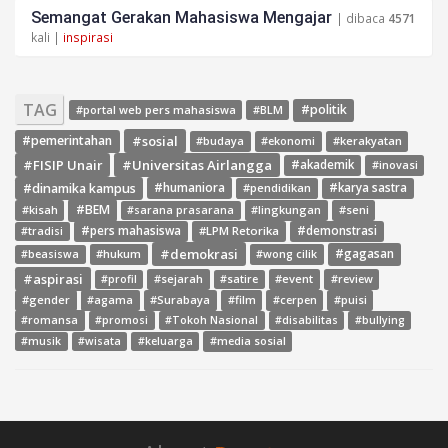
Semangat Gerakan Mahasiswa Mengajar
| dibaca
4571
kali |
inspirasi
TAG
#politik
#portal web pers mahasiswa
#BLM
#sosial
#pemerintahan
#budaya
#ekonomi
#kerakyatan
#FISIP Unair
#Universitas Airlangga
#akademik
#inovasi
#dinamika kampus
#humaniora
#pendidikan
#karya sastra
#BEM
#kisah
#lingkungan
#seni
#sarana prasarana
#pers mahasiswa
#LPM Retorika
#demonstrasi
#tradisi
#demokrasi
#gagasan
#hukum
#wong cilik
#beasiswa
#aspirasi
#sejarah
#event
#review
#profil
#satire
#gender
#agama
#Surabaya
#film
#cerpen
#puisi
#romansa
#promosi
#Tokoh Nasional
#disabilitas
#bullying
#media sosial
#musik
#wisata
#keluarga