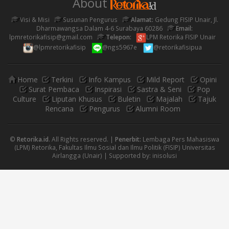
About
Visi & Misi
Susunan Pengurus
Alamat:
Gedung FISIP Unair, Jl.
Dharmawangsa Dalam 4-6 Surabaya 60286
Email:
lpmretorikafisip@gmail.com
Telepon:
LPM Retorika FISIP Unair
@lpmretorikafisip
@ngs5967e
@retorikafisipua
Home
Terkini
Info Kampus
Mild Report
Opini
Surat Pembaca
Inspirasi
Sastra & Seni
Pop
Culture
Liputan Khusus
Buletin
Majalah
Tajuk
Rencana
Pengurus
Alumni Room
©
Retorika.id
. All Rights reserved. |
Penerbit:
Lembaga Pers Mahasiswa
(LPM) Retorika, Fakultas Ilmu Sosial dan Ilmu Politik (FISIP) Universitas
Airlangga (Unair) | Supported by:
inisolusi