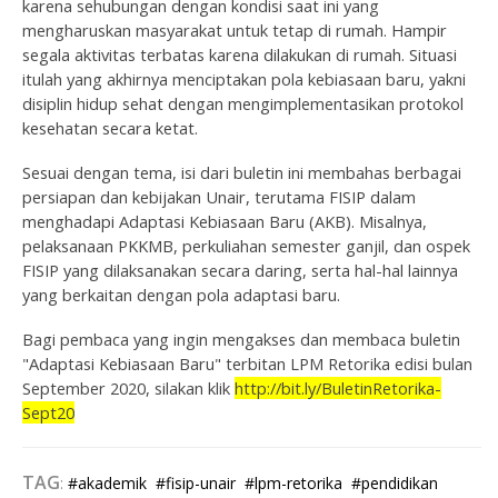
karena sehubungan dengan kondisi saat ini yang
mengharuskan masyarakat untuk tetap di rumah. Hampir
segala aktivitas terbatas karena dilakukan di rumah. Situasi
itulah yang akhirnya menciptakan pola kebiasaan baru, yakni
disiplin hidup sehat dengan mengimplementasikan protokol
kesehatan secara ketat.
Sesuai dengan tema, isi dari buletin ini membahas berbagai
persiapan dan kebijakan Unair, terutama FISIP dalam
menghadapi Adaptasi Kebiasaan Baru (AKB). Misalnya,
pelaksanaan PKKMB, perkuliahan semester ganjil, dan ospek
FISIP yang dilaksanakan secara daring, serta hal-hal lainnya
yang berkaitan dengan pola adaptasi baru.
Bagi pembaca yang ingin mengakses dan membaca buletin
"Adaptasi Kebiasaan Baru" terbitan LPM Retorika edisi bulan
September 2020, silakan klik
http://bit.ly/BuletinRetorika-
Sept20
TAG
:
#akademik
#fisip-unair
#lpm-retorika
#pendidikan