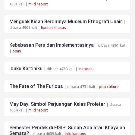
4901
kali |
mild report
Menguak Kisah Berdirinya Museum Etnografi Unair
|
dibaca
4901
kali |
liputan khusus
Kebebasan Pers dan Implementasinya
| dibaca
4861
kali
|
opini
Ibuku Kartiniku
| dibaca
4783
kali |
inspirasi
The Fate of The Furious
| dibaca
4731
kali |
pop culture
May Day: Simbol Perjuangan Kelas Proletar
| dibaca
4654
kali |
mild report
Semester Pendek di FISIP: Sudah Ada atau Khayalan
Semata?
| dibaca
4639
kali |
info kampus