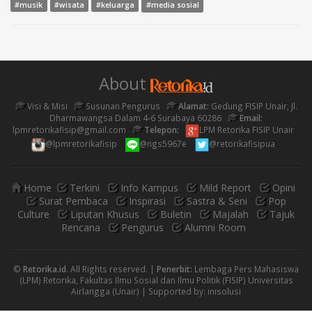
#media sosial
#musik
#wisata
#keluarga
About
Visi & Misi
Susunan Pengurus
Alamat:
Gedung FISIP Unair, Jl.
Dharmawangsa Dalam 4-6 Surabaya 60286
Email:
lpmretorikafisip@gmail.com
Telepon:
LPM Retorika FISIP Unair
@lpmretorikafisip
@ngs5967e
@retorikafisipua
Home
Terkini
Info Kampus
Mild Report
Opini
Surat Pembaca
Inspirasi
Sastra & Seni
Pop
Culture
Liputan Khusus
Buletin
Majalah
Tajuk
Rencana
Pengurus
Alumni Room
©
Retorika.id
. All Rights reserved. |
Penerbit:
Lembaga Pers Mahasiswa
(LPM) Retorika, Fakultas Ilmu Sosial dan Ilmu Politik (FISIP) Universitas
Airlangga (Unair) | Supported by:
inisolusi