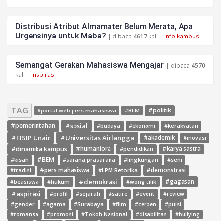
Distribusi Atribut Almamater Belum Merata, Apa
Urgensinya untuk Maba?
| dibaca
4617
kali |
info kampus
Semangat Gerakan Mahasiswa Mengajar
| dibaca
4570
kali |
inspirasi
TAG
#politik
#portal web pers mahasiswa
#BLM
#sosial
#pemerintahan
#budaya
#ekonomi
#kerakyatan
#FISIP Unair
#Universitas Airlangga
#akademik
#inovasi
#dinamika kampus
#humaniora
#pendidikan
#karya sastra
#BEM
#kisah
#lingkungan
#seni
#sarana prasarana
#pers mahasiswa
#LPM Retorika
#demonstrasi
#tradisi
#demokrasi
#gagasan
#hukum
#wong cilik
#beasiswa
#aspirasi
#sejarah
#event
#review
#profil
#satire
#gender
#agama
#Surabaya
#film
#cerpen
#puisi
#romansa
#promosi
#Tokoh Nasional
#disabilitas
#bullying