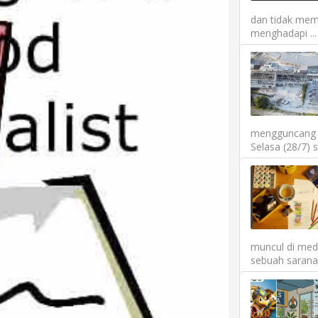
dan tidak mem
menghadapi ...
mengguncang P
Selasa (28/7) 
muncul di medi
sebuah sarana 