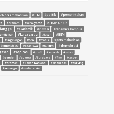
#politik
#pemerintahan
web pers mahasiswa
#BLM
#FISIP Unair
ya
#ekonomi
#kerakyatan
rlangga
#dinamika kampus
#akademik
#inovasi
#BEM
endidikan
#karya sastra
#kisah
#lingkungan
#seni
#pers mahasiswa
a
#tradisi
#demokrasi
demonstrasi
#hukum
#beasiswa
#aspirasi
gasan
#sejarah
#profil
#satire
#gender
#agama
#Surabaya
#film
#cerpen
a
#promosi
#Tokoh Nasional
#disabilitas
#bullying
#media sosial
#keluarga