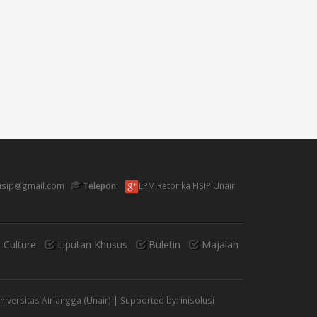
fisip@gmail.com
Telepon:
LPM Retorika FISIP Unair
 Culture
Liputan Khusus
Buletin
Majalah
Universitas Airlangga (Unair) | Supported by:
inisolusi