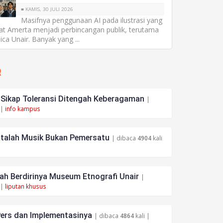
■ KAMIS, 30 JULI 2026
Masifnya penggunaan AI pada ilustrasi yang
at Amerta menjadi perbincangan publik, terutama
ica Unair. Banyak yang ...
R
ikap Toleransi Ditengah Keberagaman
|
 |
info kampus
atalah Musik Bukan Pemersatu
| dibaca
4904
kali
h Berdirinya Museum Etnografi Unair
|
 |
liputan khusus
ers dan Implementasinya
| dibaca
4864
kali |