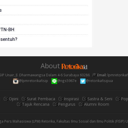
s
 PTN-BH
isentuh?
About
SIP Unair, Jl. Dharmawangsa Dalam 4-6 Surabaya 60286
Email:
lpmretorika
@lpmretorikafisip
@ngs5967e
@retorikafisipua
t
Opini
Surat Pembaca
Inspirasi
Sastra & Seni
Pop
Tajuk Rencana
Pengurus
Alumni Room
 Pers Mahasiswa (LPM) Retorika, Fakultas Ilmu Sosial dan Ilmu Politik (FISIP) 