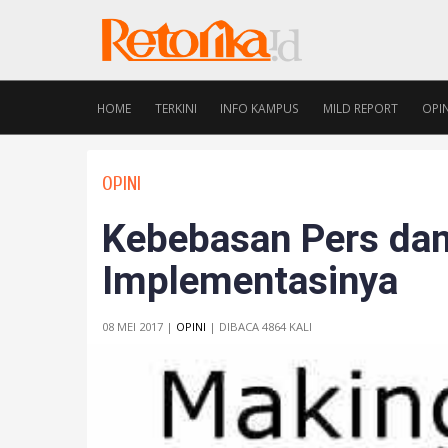
HOME
TERKINI
INFO KAMPUS
MILD REPORT
OPIN
OPINI
Kebebasan Pers da
Implementasinya
08 MEI 2017 |
OPINI
| DIBACA 4864 KALI