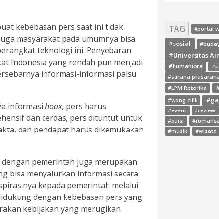
at kebebasan pers saat ini tidak
TAG
#portal 
n juga masyarakat pada umumnya bisa
#sosial
#buda
erangkat teknologi ini. Penyebaran
#Universitas Ai
kat Indonesia yang rendah pun menjadi
#humaniora
#p
ersebarnya informasi-informasi palsu
#sarana prasaran
#LPM Retorika
#
#ga
#wong cilik
ya informasi
hoax
,
pers harus
#event
#review
ensif dan cerdas, pers dituntut untuk
#puisi
#romans
 fakta, dan pendapat harus dikemukakan
#musik
#wisata
 dengan pemerintah juga merupakan
ng bisa menyalurkan informasi secara
spirasinya kepada pemerintah melalui
itu didukung dengan kebebasan pers yang
arakan kebijakan yang merugikan