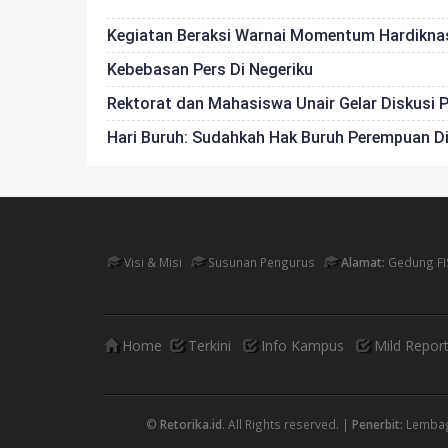
Kegiatan Beraksi Warnai Momentum Hardikna
Kebebasan Pers Di Negeriku
Rektorat dan Mahasiswa Unair Gelar Diskusi
Hari Buruh: Sudahkah Hak Buruh Perempuan D
Visi & Misi
Susunan Pengurus
Alamat:
Gedung FI
Home
Terkini
Info Kampus
Mild Repor
©
Retorika.id
. All Rights reserved. |
Penerbit:
Lembaga