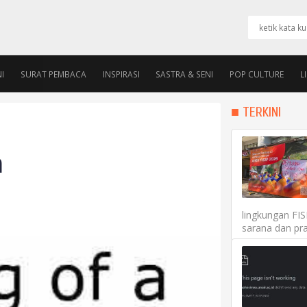
I
SURAT PEMBACA
INSPIRASI
SASTRA & SENI
POP CULTURE
L
PENGURUS
ALUMNI ROOM
■ TERKINI
n
lingkungan FI
sarana dan pra