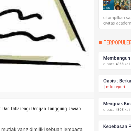
ditampilkan sa
civitas academ
■ TERPOPULE
Membangun S
dibaca
4968
kali
Oasis : Berk
|
mild report
Menguak Kisa
ak Dan Dibarengi Dengan Tanggung Jawab
dibaca
4903
kali
Kebebasan P
mutlak yang dimiliki sebuah lembaga