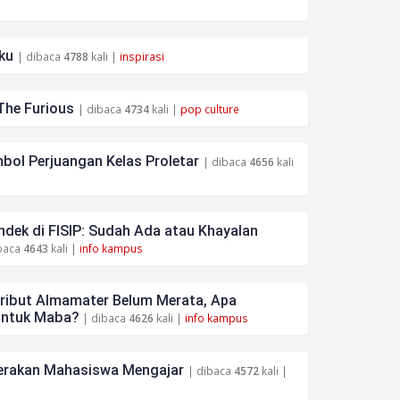
ku
| dibaca
4788
kali |
inspirasi
The Furious
| dibaca
4734
kali |
pop culture
bol Perjuangan Kelas Proletar
| dibaca
4656
kali
dek di FISIP: Sudah Ada atau Khayalan
baca
4643
kali |
info kampus
tribut Almamater Belum Merata, Apa
untuk Maba?
| dibaca
4626
kali |
info kampus
rakan Mahasiswa Mengajar
| dibaca
4572
kali |