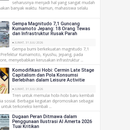
seharusnya menjadi hal yang sangat mudah
akan banyak waktu. Namun, mahasiswa selalu
Gempa Magnitudo 7,1 Guncang
Kumamoto Jepang: 18 Orang Tewas
dan Infrastruktur Rusak Parah
■ JUMAT, 31 JULI 2026
Gempa bumi berkekuatan magnitudo 7,1
refektur Kumamoto, Kyushu, Jepang, pada
sore, menyebabkan kerusakan infrastruktur ...
Komodifikasi Hobi: Cermin Late Stage
Capitalism dan Pola Konsumsi
Berlebihan dalam Leisure Activitie
■ JUMAT, 31 JULI 2026
Tren untuk memulai hobi-hobi baru kembali
a sosial. Berbagai kegiatan dipromosikan sebagai
untuk terkoneksi kembali ...
Dugaan Peran Ditmawa dalam
Penggunaan Ilustrasi AI Amerta 2026
Tuai Kritikan