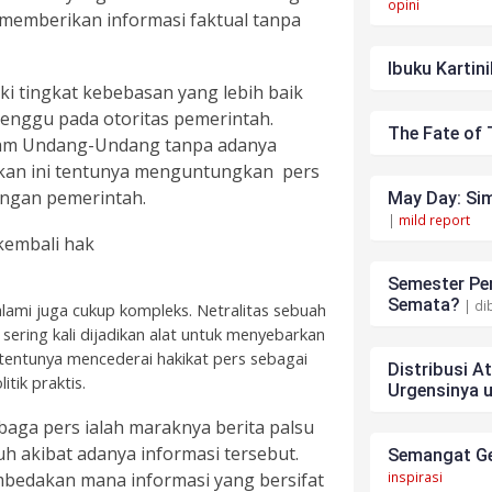
opini
u memberikan informasi faktual tanpa
Ibuku Kartini
iki tingkat kebebasan yang lebih baik
belenggu pada otoritas pemerintah.
The Fate of 
alam Undang-Undang tanpa adanya
akan ini tentunya menguntungkan pers
ngan pemerintah.
May Day: Sim
|
mild report
kembali hak
Semester Pen
Semata?
| di
ami juga cukup kompleks. Netralitas sebuah
sering kali dijadikan alat untuk menyebarkan
 tentunya mencederai hakikat pers sebagai
Distribusi A
tik praktis.
Urgensinya 
mbaga pers ialah maraknya berita palsu
uh akibat adanya informasi tersebut.
Semangat Ge
inspirasi
bedakan mana informasi yang bersifat