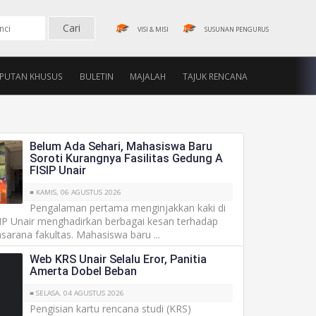
VISI & MISI
SUSUNAN PENGURUS
IPUTAN KHUSUS
BULETIN
MAJALAH
TAJUK RENCANA
Belum Ada Sehari, Mahasiswa Baru
Soroti Kurangnya Fasilitas Gedung A
FISIP Unair
■ KAMIS, 06 AGUSTUS 2026
Pengalaman pertama menginjakkan kaki di
SIP Unair menghadirkan berbagai kesan terhadap
sarana fakultas. Mahasiswa baru ...
Web KRS Unair Selalu Eror, Panitia
Amerta Dobel Beban
■ SELASA, 04 AGUSTUS 2026
Pengisian kartu rencana studi (KRS)