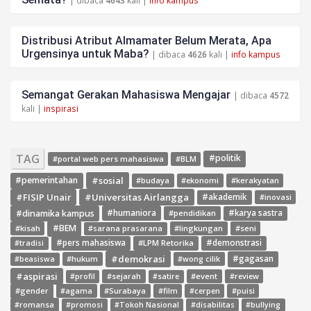
| dibaca
4643
kali |
info kampus
Distribusi Atribut Almamater Belum Merata, Apa
Urgensinya untuk Maba?
| dibaca
4626
kali |
info kampus
Semangat Gerakan Mahasiswa Mengajar
| dibaca
4572
kali |
inspirasi
TAG
#politik
#portal web pers mahasiswa
#BLM
#sosial
#pemerintahan
#budaya
#ekonomi
#kerakyatan
#FISIP Unair
#Universitas Airlangga
#akademik
#inovasi
#dinamika kampus
#humaniora
#pendidikan
#karya sastra
#BEM
#kisah
#lingkungan
#seni
#sarana prasarana
#pers mahasiswa
#LPM Retorika
#demonstrasi
#tradisi
#demokrasi
#gagasan
#hukum
#wong cilik
#beasiswa
#aspirasi
#sejarah
#event
#review
#profil
#satire
#gender
#agama
#Surabaya
#film
#cerpen
#puisi
#romansa
#promosi
#Tokoh Nasional
#disabilitas
#bullying