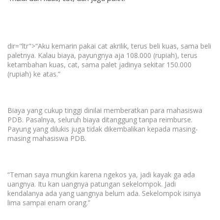
dir="ltr">
“Aku kemarin pakai cat akrilik, terus beli kuas, sama beli
paletnya. Kalau biaya, payungnya
aja
108.000 (rupiah), terus
ketambahan
kuas, cat, sama palet jadinya sekitar 150.000
(rupiah) ke atas.”
Biaya yang cukup tinggi dinilai memberatkan para mahasiswa
PDB. Pasalnya, seluruh biaya ditanggung tanpa
reimburse
.
Payung yang dilukis juga tidak dikembalikan kepada masing-
masing mahasiswa PDB.
“Teman saya mungkin karena
ngekos
ya, jadi
kayak ga
ada
uangnya. Itu
kan
uangnya patungan sekelompok. Jadi
kendalanya ada yang uangnya belum ada. Sekelompok isinya
lima sampai enam orang.”