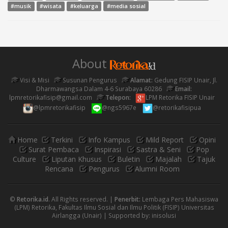
#media sosial
#musik
#wisata
#keluarga
About
Visi & Misi
Susunan Pengurus
Alamat:
Gedung FISIP Unair, Jl.
Dharmawangsa Dalam 4-6 Surabaya 60286
Email:
lpmretorikafisip@gmail.com
Telepon:
LPM Retorika FISIP Unair
@lpmretorikafisip
@ngs5967e
@retorikafisipua
Home
Terkini
Info Kampus
Mild Report
Opini
Surat Pembaca
Inspirasi
Sastra & Seni
Pop
Culture
Liputan Khusus
Buletin
Majalah
Tajuk
Rencana
Pengurus
Alumni Room
©
Retorika.id
. All Rights reserved. |
Penerbit:
Lembaga Pers Mahasiswa
(LPM) Retorika, Fakultas Ilmu Sosial dan Ilmu Politik (FISIP) Universitas
Airlangga (Unair) | Supported by:
inisolusi