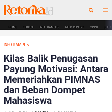
HOME
TERKINI
INFO KAMPUS
MILD REPORT
OPINI
SURA
INFO KAMPUS
Kilas Balik Penugasan
Payung Motivasi: Antara
Memeriahkan PIMNAS
dan Beban Dompet
Mahasiswa
31 OKTOBER 2024 |
INFO KAMPUS
| DIBACA 1395 KALI