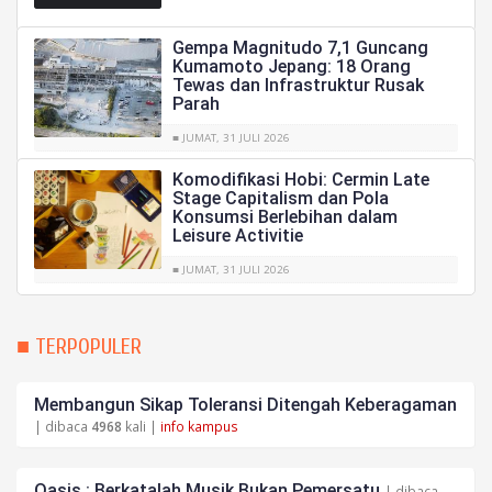
Gempa Magnitudo 7,1 Guncang
Kumamoto Jepang: 18 Orang
Tewas dan Infrastruktur Rusak
Parah
■ JUMAT, 31 JULI 2026
Komodifikasi Hobi: Cermin Late
Stage Capitalism dan Pola
Konsumsi Berlebihan dalam
Leisure Activitie
■ JUMAT, 31 JULI 2026
■ TERPOPULER
Membangun Sikap Toleransi Ditengah Keberagaman
| dibaca
4968
kali |
info kampus
Oasis : Berkatalah Musik Bukan Pemersatu
| dibaca