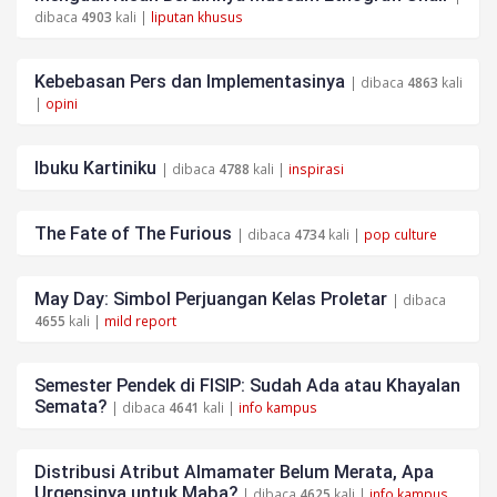
dibaca
4903
kali |
liputan khusus
Kebebasan Pers dan Implementasinya
| dibaca
4863
kali
|
opini
Ibuku Kartiniku
| dibaca
4788
kali |
inspirasi
The Fate of The Furious
| dibaca
4734
kali |
pop culture
May Day: Simbol Perjuangan Kelas Proletar
| dibaca
4655
kali |
mild report
Semester Pendek di FISIP: Sudah Ada atau Khayalan
Semata?
| dibaca
4641
kali |
info kampus
Distribusi Atribut Almamater Belum Merata, Apa
Urgensinya untuk Maba?
| dibaca
4625
kali |
info kampus