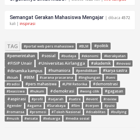
Semangat Gerakan Mahasiswa Mengajar
| dibaca
4572
kali |
inspirasi
TAG
#politik
#portal web pers mahasiswa
#BLM
#sosial
#pemerintahan
#budaya
#ekonomi
#kerakyatan
#FISIP Unair
#Universitas Airlangga
#akademik
#inovasi
#dinamika kampus
#humaniora
#pendidikan
#karya sastra
#BEM
#kisah
#lingkungan
#seni
#sarana prasarana
#pers mahasiswa
#LPM Retorika
#demonstrasi
#tradisi
#demokrasi
#gagasan
#hukum
#wong cilik
#beasiswa
#aspirasi
#sejarah
#event
#review
#profil
#satire
#gender
#agama
#Surabaya
#film
#cerpen
#puisi
#romansa
#promosi
#Tokoh Nasional
#disabilitas
#bullying
#media sosial
#musik
#wisata
#keluarga