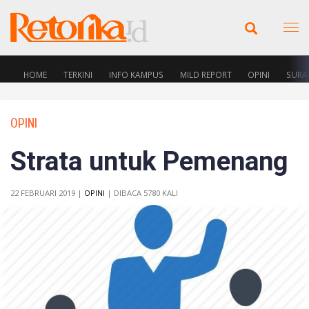
HOME
TERKINI
INFO KAMPUS
MILD REPORT
OPINI
SURA
OPINI
Strata untuk Pemenang
22 FEBRUARI 2019 |
OPINI
| DIBACA 5780 KALI