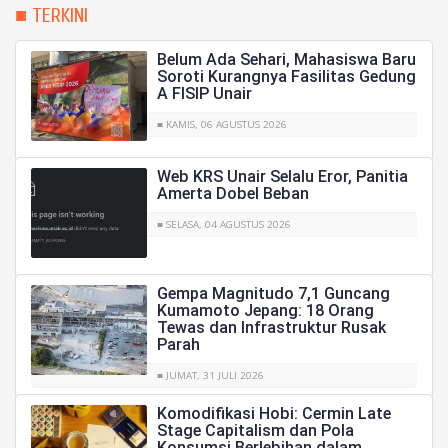
■ TERKINI
Belum Ada Sehari, Mahasiswa Baru
Soroti Kurangnya Fasilitas Gedung
A FISIP Unair
■ KAMIS, 06 AGUSTUS 2026
Web KRS Unair Selalu Eror, Panitia
Amerta Dobel Beban
■ SELASA, 04 AGUSTUS 2026
Gempa Magnitudo 7,1 Guncang
Kumamoto Jepang: 18 Orang
Tewas dan Infrastruktur Rusak
Parah
■ JUMAT, 31 JULI 2026
Komodifikasi Hobi: Cermin Late
Stage Capitalism dan Pola
Konsumsi Berlebihan dalam