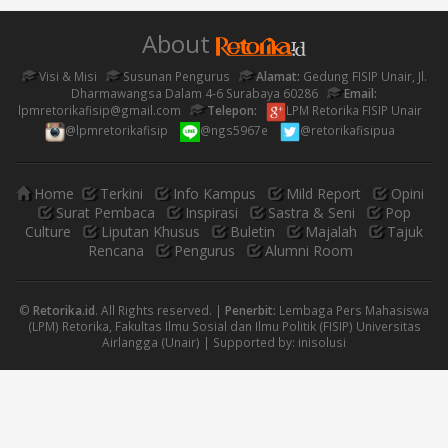
About
Visi & Misi
Susunan Pengurus
Alamat:
Gedung FISIP Unair, Jl.
Dharmawangsa Dalam 4-6 Surabaya 60286
Email:
lpmretorikafisip@gmail.com
Telepon:
LPM Retorika FISIP Unair
@lpmretorikafisip
@ngs5967e
@retorikafisipua
Home
Terkini
Info Kampus
Mild Report
Opini
Surat Pembaca
Inspirasi
Sastra & Seni
Pop
Culture
Liputan Khusus
Buletin
Majalah
Tajuk
Rencana
Pengurus
Alumni Room
©
Retorika.id
. All Rights reserved. |
Penerbit:
Lembaga Pers Mahasiswa
(LPM) Retorika, Fakultas Ilmu Sosial dan Ilmu Politik (FISIP) Universitas
Airlangga (Unair) | Supported by:
inisolusi