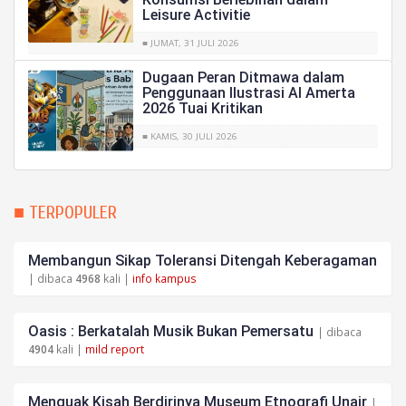
Leisure Activitie
■ JUMAT, 31 JULI 2026
Dugaan Peran Ditmawa dalam
Penggunaan Ilustrasi AI Amerta
2026 Tuai Kritikan
■ KAMIS, 30 JULI 2026
■ TERPOPULER
Membangun Sikap Toleransi Ditengah Keberagaman
| dibaca
4968
kali |
info kampus
Oasis : Berkatalah Musik Bukan Pemersatu
| dibaca
4904
kali |
mild report
Menguak Kisah Berdirinya Museum Etnografi Unair
|