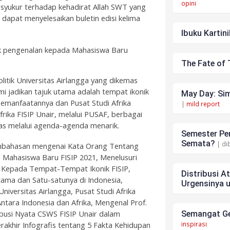
opini
 syukur terhadap kehadirat Allah SWT yang
dapat menyelesaikan buletin edisi kelima
Ibuku Kartini
k pengenalan kepada Mahasiswa Baru
The Fate of 
olitik Universitas Airlangga yang dikemas
ami jadikan tajuk utama adalah tempat ikonik
May Day: Sim
i pemanfaatannya dan Pusat Studi Afrika
|
mild report
ka FISIP Unair, melalui PUSAF, berbagai
s melalui agenda-agenda menarik.
Semester Pen
Semata?
| di
pembahasan mengenai Kata Orang Tentang
 Mahasiswa Baru FISIP 2021, Menelusuri
ng Kepada Tempat-Tempat Ikonik FISIP,
Distribusi A
ma dan Satu-satunya di Indonesia,
Urgensinya 
iversitas Airlangga, Pusat Studi Afrika
ntara Indonesia dan Afrika, Mengenal Prof.
ibusi Nyata CSWS FISIP Unair dalam
Semangat Ge
akhir Infografis tentang 5 Fakta Kehidupan
inspirasi