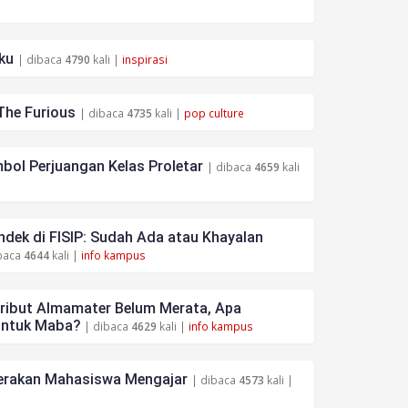
ku
| dibaca
4790
kali |
inspirasi
The Furious
| dibaca
4735
kali |
pop culture
bol Perjuangan Kelas Proletar
| dibaca
4659
kali
dek di FISIP: Sudah Ada atau Khayalan
baca
4644
kali |
info kampus
tribut Almamater Belum Merata, Apa
untuk Maba?
| dibaca
4629
kali |
info kampus
rakan Mahasiswa Mengajar
| dibaca
4573
kali |