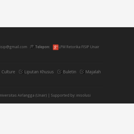
fisip@gmail.com
Telepon:
LPM Retorika FISIP Unair
 Culture
Liputan Khusus
Buletin
Majalah
Universitas Airlangga (Unair) | Supported by:
inisolusi