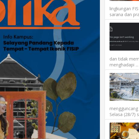
lingkungan FI
sarana dan pra
dan tidak mem
menghadapi ...
mengguncang P
Selasa (28/7) 