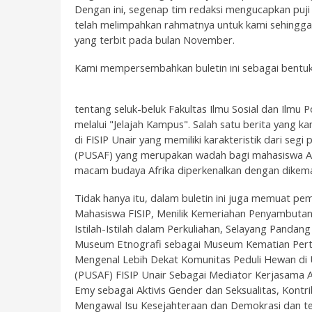
Dengan ini, segenap tim redaksi mengucapkan puji
telah melimpahkan rahmatnya untuk kami sehingga 
yang terbit pada bulan November.
Kami mempersembahkan buletin ini sebagai bentu
tentang seluk-beluk Fakultas Ilmu Sosial dan Ilmu P
melalui "Jelajah Kampus". Salah satu berita yang k
di FISIP Unair yang memiliki karakteristik dari seg
(PUSAF) yang merupakan wadah bagi mahasiswa Afri
macam budaya Afrika diperkenalkan dengan dikema
Tidak hanya itu, dalam buletin ini juga memuat 
Mahasiswa FISIP, Menilik Kemeriahan Penyambutan
Istilah-Istilah dalam Perkuliahan, Selayang Panda
Museum Etnografi sebagai Museum Kematian Perta
Mengenal Lebih Dekat Komunitas Peduli Hewan di Un
(PUSAF) FISIP Unair Sebagai Mediator Kerjasama A
Emy sebagai Aktivis Gender dan Seksualitas, Kontr
Mengawal Isu Kesejahteraan dan Demokrasi dan ter