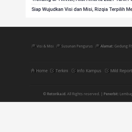
Siap Wujudkan Visi dan Misi, Rizqia Terpilih 
Visi & Misi
Susunan Pengurus
Alamat:
Gedung FI
Home
Terkini
Info Kampus
Mild Repor
©
Retorika.id
. All Rights reserved. |
Penerbit:
Lembaga