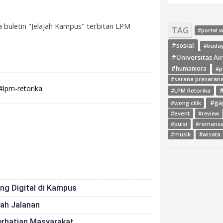
buletin "Jelajah Kampus" terbitan LPM
TAG
#portal 
#sosial
#buda
#Universitas Ai
#humaniora
#p
#sarana prasaran
#lpm-retorika
#LPM Retorika
#
#ga
#wong cilik
#event
#review
#puisi
#romans
#musik
#wisata
g Digital di Kampus
ah Jalanan
Perhatian Masyarakat