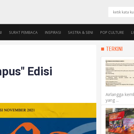
I
SURAT PEMBACA
INSPIRASI
SASTRA & SENI
POP CULTURE
L
PENGURUS
ALUMNI ROOM
■ TERKINI
mpus" Edisi
Airlangga kemb
yang ...