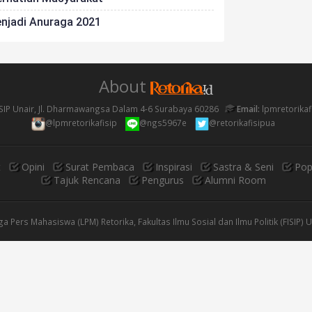
Menjadi Anuraga 2021
About
SIP Unair, Jl. Dharmawangsa Dalam 4-6 Surabaya 60286
Email:
lpmretorika
@lpmretorikafisip
@ngs5967e
@retorikafisipua
t
Opini
Surat Pembaca
Inspirasi
Sastra & Seni
Pop
Tajuk Rencana
Pengurus
Alumni Room
 Pers Mahasiswa (LPM) Retorika, Fakultas Ilmu Sosial dan Ilmu Politik (FISIP) 