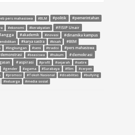
#politik
#pemerintahan
web pers mahasiswa
#BLM
#FISIP Unair
ya
#ekonomi
#kerakyatan
rlangga
#dinamika kampus
#akademik
#inovasi
#BEM
endidikan
#karya sastra
#kisah
#lingkungan
#seni
#pers mahasiswa
a
#tradisi
#demokrasi
demonstrasi
#hukum
#beasiswa
#aspirasi
gasan
#sejarah
#profil
#satire
#gender
#agama
#Surabaya
#film
#cerpen
a
#promosi
#Tokoh Nasional
#disabilitas
#bullying
#media sosial
#keluarga