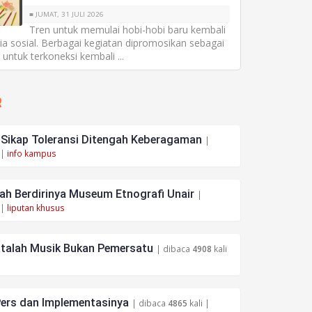
■ JUMAT, 31 JULI 2026
Tren untuk memulai hobi-hobi baru kembali
a sosial. Berbagai kegiatan dipromosikan sebagai
untuk terkoneksi kembali ...
R
ikap Toleransi Ditengah Keberagaman
|
 |
info kampus
h Berdirinya Museum Etnografi Unair
|
 |
liputan khusus
atalah Musik Bukan Pemersatu
| dibaca
4908
kali
ers dan Implementasinya
| dibaca
4865
kali |