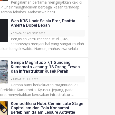
Pengalaman pertama menginjakkan kaki di
SIP Unair menghadirkan berbagai kesan terhadap
sarana fakultas. Mahasiswa baru ...
Web KRS Unair Selalu Eror, Panitia
Amerta Dobel Beban
■ SELASA, 04 AGUSTUS 2026
Pengisian kartu rencana studi (KRS)
seharusnya menjadi hal yang sangat mudah
akan banyak waktu. Namun, mahasiswa selalu
Gempa Magnitudo 7,1 Guncang
Kumamoto Jepang: 18 Orang Tewas
dan Infrastruktur Rusak Parah
■ JUMAT, 31 JULI 2026
Gempa bumi berkekuatan magnitudo 7,1
refektur Kumamoto, Kyushu, Jepang, pada
sore, menyebabkan kerusakan infrastruktur ...
Komodifikasi Hobi: Cermin Late Stage
Capitalism dan Pola Konsumsi
Berlebihan dalam Leisure Activitie