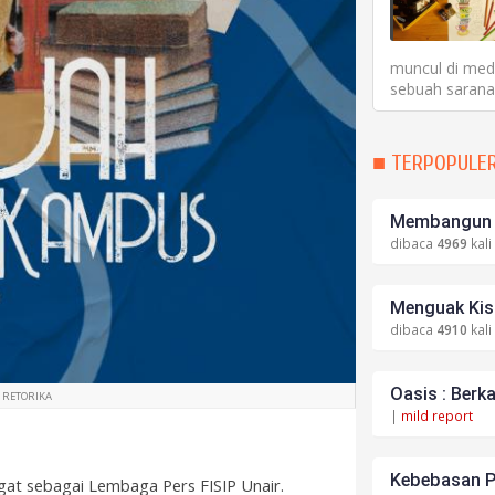
muncul di medi
sebuah sarana 
■ TERPOPULE
Membangun S
dibaca
4969
kali
Menguak Kisa
dibaca
4910
kali
Oasis : Berk
 RETORIKA
|
mild report
Kebebasan P
gat sebagai Lembaga Pers FISIP Unair.