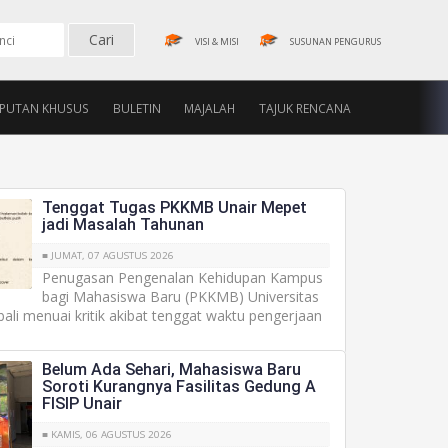
VISI & MISI
SUSUNAN PENGURUS
IPUTAN KHUSUS
BULETIN
MAJALAH
TAJUK RENCANA
Tenggat Tugas PKKMB Unair Mepet
jadi Masalah Tahunan
■ JUMAT, 07 AGUSTUS 2026
Penugasan Pengenalan Kehidupan Kampus
bagi Mahasiswa Baru (PKKMB) Universitas
ali menuai kritik akibat tenggat waktu pengerjaan
Belum Ada Sehari, Mahasiswa Baru
Soroti Kurangnya Fasilitas Gedung A
FISIP Unair
■ KAMIS, 06 AGUSTUS 2026