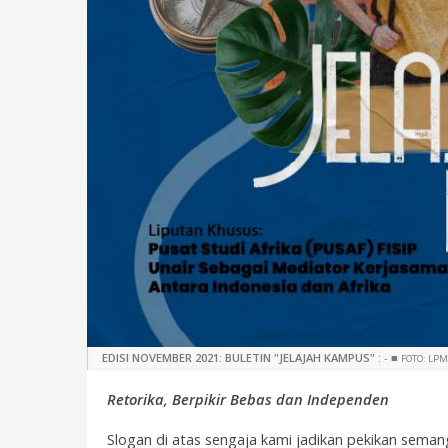
EDISI NOVEMBER 2021: BULETIN "JELAJAH KAMPUS" :
-
■
FOTO: LPM
Retorika, Berpikir Bebas dan Independen
Slogan di atas sengaja kami jadikan pekikan seman