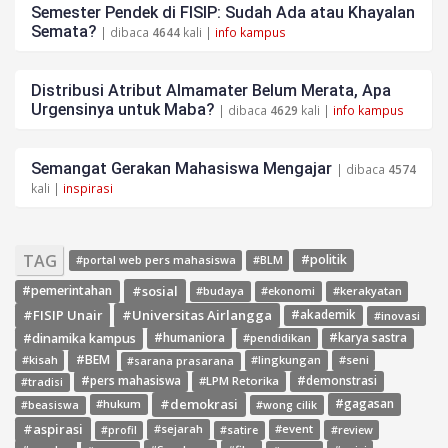
Semester Pendek di FISIP: Sudah Ada atau Khayalan
Semata?
| dibaca
4644
kali |
info kampus
Distribusi Atribut Almamater Belum Merata, Apa
Urgensinya untuk Maba?
| dibaca
4629
kali |
info kampus
Semangat Gerakan Mahasiswa Mengajar
| dibaca
4574
kali |
inspirasi
TAG
#politik
#portal web pers mahasiswa
#BLM
#sosial
#pemerintahan
#budaya
#ekonomi
#kerakyatan
#FISIP Unair
#Universitas Airlangga
#akademik
#inovasi
#dinamika kampus
#humaniora
#pendidikan
#karya sastra
#BEM
#kisah
#lingkungan
#seni
#sarana prasarana
#pers mahasiswa
#LPM Retorika
#demonstrasi
#tradisi
#demokrasi
#gagasan
#hukum
#wong cilik
#beasiswa
#aspirasi
#sejarah
#event
#review
#profil
#satire