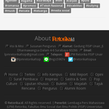
#gender
#agama
#Surabaya
#film
#cerpen
#puisi
#romansa
#promosi
#Tokoh Nasional
#disabilitas
#bullying
#media sosial
#musik
#wisata
#keluarga
About
Visi & Misi
Susunan Pengurus
Alamat:
Gedung FISIP Unair, Jl.
Dharmawangsa Dalam 4-6 Surabaya 60286
Email:
lpmretorikafisip@gmail.com
Telepon:
LPM Retorika FISIP Unair
@lpmretorikafisip
@ngs5967e
@retorikafisipua
Home
Terkini
Info Kampus
Mild Report
Opini
Surat Pembaca
Inspirasi
Sastra & Seni
Pop
Culture
Liputan Khusus
Buletin
Majalah
Tajuk
Rencana
Pengurus
Alumni Room
©
Retorika.id
. All Rights reserved. |
Penerbit:
Lembaga Pers Mahasiswa
(LPM) Retorika, Fakultas Ilmu Sosial dan Ilmu Politik (FISIP) Universitas