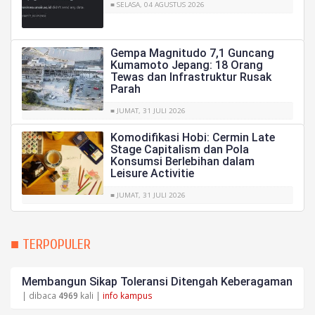
■ SELASA, 04 AGUSTUS 2026
Gempa Magnitudo 7,1 Guncang
Kumamoto Jepang: 18 Orang
Tewas dan Infrastruktur Rusak
Parah
■ JUMAT, 31 JULI 2026
Komodifikasi Hobi: Cermin Late
Stage Capitalism dan Pola
Konsumsi Berlebihan dalam
Leisure Activitie
■ JUMAT, 31 JULI 2026
■ TERPOPULER
Membangun Sikap Toleransi Ditengah Keberagaman
| dibaca
4969
kali |
info kampus