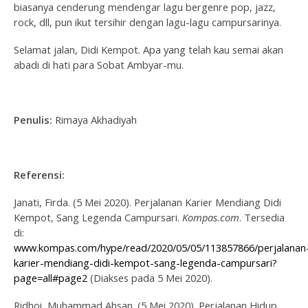
biasanya cenderung mendengar lagu bergenre pop, jazz,
rock, dll, pun ikut tersihir dengan lagu-lagu campursarinya.
Selamat jalan, Didi Kempot. Apa yang telah kau semai akan
abadi di hati para Sobat Ambyar-mu.
Penulis:
Rimaya Akhadiyah
Referensi:
Janati, Firda. (5 Mei 2020). Perjalanan Karier Mendiang Didi
Kempot, Sang Legenda Campursari.
Kompas.com
. Tersedia
di:
www.kompas.com/hype/read/2020/05/05/113857866/perjalanan
karier-mendiang-didi-kempot-sang-legenda-campursari?
page=all#page2
(Diakses pada 5 Mei 2020).
Ridhoi, Muhammad Ahsan. (5 Mei 2020). Perjalanan Hidup