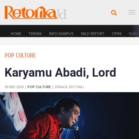
HOME
TERKINI
INFO KAMPUS
MILD REPORT
OPINI
SURA
POP CULTURE
Karyamu Abadi, Lord
06 MEI 2020 |
POP CULTURE
| DIBACA 2917 KALI