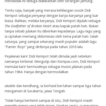
mendadak ini diduga diakibatkan oleh serangan jantung.
Tentu saja, banyak yang merasa kehilangan sosok Didi
Kempot sebagai penyanyi dengan karya-karyanya yang luar
biasa. Bahkan, melalui karyanya, Didi Kempot dijuluki sebagai
The Godfather of Broken Heart
atau bapak patah hati. Bukan
tanpa sebab julukan itu diberikan kepadanya. Lagu-lagu yang
ia ciptakan memang didominasi oleh tema patah hati. Salah
satunya, yang sampai sekarang masih populer adalah lagu
“Pamer Bojo” yang dirilisnya pada tahun 2016 lalu.
Pejalanan karir Didi Kempot telah dimulai jauh sebelum
namanya terkenal. Mengutip dari Kompas.com, Didi Kempot
memulai karir bermusiknya sebagai musisi jalanan pada
tahun 1984. Hanya dengan bermodalkan
ukulele dan kendhang, ia berhasil bertahan sampai tiga tahun
mengamen di Surakarta, Jawa Tengah.
Tidak hanya berhenti sampai di situ, Didi Kempot masih
memiliki mimpi yang lebih tinggi. Singkat cerita, ia merantau