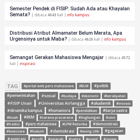
Semester Pendek di FISIP: Sudah Ada atau Khayalan
Semata?
| dibaca
4643
kali |
info kampus
Distribusi Atribut Almamater Belum Merata, Apa
Urgensinya untuk Maba?
| dibaca
4626
kali |
info kampus
Semangat Gerakan Mahasiswa Mengajar
| dibaca
4572
kali |
inspirasi
TAG
#politik
#portal web pers mahasiswa
#BLM
#sosial
#pemerintahan
#budaya
#ekonomi
#kerakyatan
#FISIP Unair
#Universitas Airlangga
#akademik
#inovasi
#dinamika kampus
#humaniora
#pendidikan
#karya sastra
#BEM
#kisah
#lingkungan
#seni
#sarana prasarana
#pers mahasiswa
#LPM Retorika
#demonstrasi
#tradisi
#demokrasi
#gagasan
#hukum
#wong cilik
#beasiswa
#aspirasi
#sejarah
#event
#review
#profil
#satire