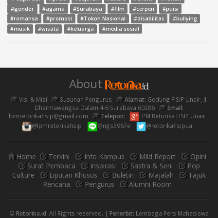
#gender
#agama
#Surabaya
#film
#cerpen
#puisi
#romansa
#promosi
#Tokoh Nasional
#disabilitas
#bullying
#media sosial
#musik
#wisata
#keluarga
About
Visi & Misi
Susunan Pengurus
Alamat:
Gedung FISIP Unair, Jl.
Dharmawangsa Dalam 4-6 Surabaya 60286
Email:
lpmretorikafisip@gmail.com
Telepon:
LPM Retorika FISIP Unair
@lpmretorikafisip
@ngs5967e
@retorikafisipua
Home
Terkini
Info Kampus
Mild Report
Opini
Surat Pembaca
Inspirasi
Sastra & Seni
Pop
Culture
Liputan Khusus
Buletin
Majalah
Tajuk
Rencana
Pengurus
Alumni Room
©
Retorika.id
. All Rights reserved. |
Penerbit:
Lembaga Pers Mahasiswa