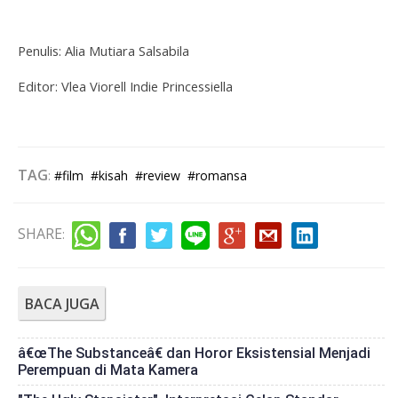
Penulis: Alia Mutiara Salsabila
Editor: Vlea Viorell Indie Princessiella
TAG
:
#film
#kisah
#review
#romansa
SHARE
:
BACA JUGA
â€œThe Substanceâ€ dan Horor Eksistensial Menjadi
Perempuan di Mata Kamera