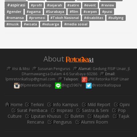
#aspirasi
#sejarah
#event
#review
#profil
#satire
#gender
#agama
#Surabaya
#film
#cerpen
#puisi
#romansa
#promosi
#Tokoh Nasional
#disabilitas
#bullying
#media sosial
#musik
#wisata
#keluarga
About
Visi & Misi
Susunan Pengurus
Alamat:
Gedung FISIP Unair, Jl.
Dharmawangsa Dalam 4-6 Surabaya 60286
Email:
lpmretorikafisip@gmail.com
Telepon:
LPM Retorika FISIP Unair
@lpmretorikafisip
@ngs5967e
@retorikafisipua
Home
Terkini
Info Kampus
Mild Report
Opini
Surat Pembaca
Inspirasi
Sastra & Seni
Pop
Culture
Liputan Khusus
Buletin
Majalah
Tajuk
Rencana
Pengurus
Alumni Room