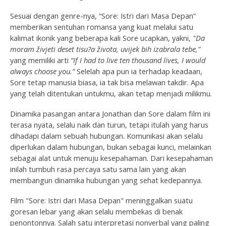
Sesuai dengan genre-nya, “Sore: Istri dari Masa Depan”
memberikan sentuhan romansa yang kuat melalui satu
kalimat ikonik yang beberapa kali Sore ucapkan, yakni,
"
Da
moram živjeti deset tisu?a života, uvijek bih izabrala tebe
,"
yang memiliki arti
“
If I had to live ten thousand lives, I would
always choose you
.”
Selelah apa pun ia terhadap keadaan,
Sore tetap manusia biasa, ia tak bisa melawan takdir. Apa
yang telah ditentukan untukmu, akan tetap menjadi milikmu.
Dinamika pasangan antara Jonathan dan Sore dalam film ini
terasa nyata, selalu naik dan turun, tetapi itulah yang harus
dihadapi dalam sebuah hubungan. Komunikasi akan selalu
diperlukan dalam hubungan, bukan sebagai kunci, melainkan
sebagai alat untuk menuju kesepahaman. Dari kesepahaman
inilah tumbuh rasa percaya satu sama lain yang akan
membangun dinamika hubungan yang sehat kedepannya.
Film "Sore: Istri dari Masa Depan" meninggalkan suatu
goresan lebar yang akan selalu membekas di benak
penontonnya. Salah satu interpretasi nonverbal yang paling