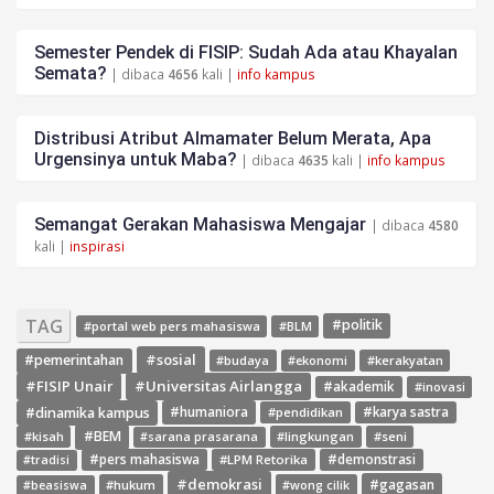
Semester Pendek di FISIP: Sudah Ada atau Khayalan
Semata?
| dibaca
4656
kali |
info kampus
Distribusi Atribut Almamater Belum Merata, Apa
Urgensinya untuk Maba?
| dibaca
4635
kali |
info kampus
Semangat Gerakan Mahasiswa Mengajar
| dibaca
4580
kali |
inspirasi
TAG
#politik
#portal web pers mahasiswa
#BLM
#sosial
#pemerintahan
#budaya
#ekonomi
#kerakyatan
#FISIP Unair
#Universitas Airlangga
#akademik
#inovasi
#dinamika kampus
#humaniora
#pendidikan
#karya sastra
#BEM
#kisah
#lingkungan
#seni
#sarana prasarana
#pers mahasiswa
#LPM Retorika
#demonstrasi
#tradisi
#demokrasi
#gagasan
#hukum
#wong cilik
#beasiswa