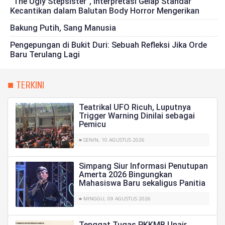
"The Ugly Stepsister", Interpretasi Gelap Standar
Kecantikan dalam Balutan Body Horror Mengerikan
Bakung Putih, Sang Manusia
Pengepungan di Bukit Duri: Sebuah Refleksi Jika Orde
Baru Terulang Lagi
■ TERKINI
Teatrikal UFO Ricuh, Luputnya
Trigger Warning Dinilai sebagai
Pemicu
■ SENIN, 10 AGUSTUS 2026
Simpang Siur Informasi Penutupan
Amerta 2026 Bingungkan
Mahasiswa Baru sekaligus Panitia
■ MINGGU, 09 AGUSTUS 2026
Tenggat Tugas PKKMB Unair