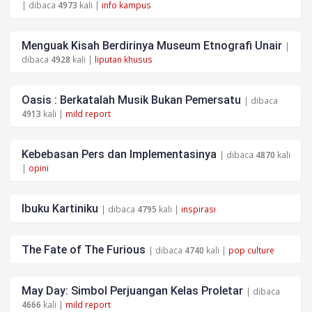
| dibaca
4973
kali |
info kampus
Menguak Kisah Berdirinya Museum Etnografi Unair
|
dibaca
4928
kali |
liputan khusus
Oasis : Berkatalah Musik Bukan Pemersatu
| dibaca
4913
kali |
mild report
Kebebasan Pers dan Implementasinya
| dibaca
4870
kali
|
opini
Ibuku Kartiniku
| dibaca
4795
kali |
inspirasi
The Fate of The Furious
| dibaca
4740
kali |
pop culture
May Day: Simbol Perjuangan Kelas Proletar
| dibaca
4666
kali |
mild report