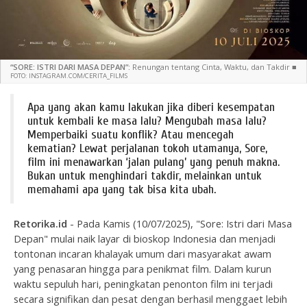
“SORE: ISTRI DARI MASA DEPAN”:
Renungan tentang Cinta, Waktu, dan Takdir
■
FOTO: INSTAGRAM.COM/CERITA_FILMS
Apa yang akan kamu lakukan jika diberi kesempatan
untuk kembali ke masa lalu? Mengubah masa lalu?
Memperbaiki suatu konflik? Atau mencegah
kematian? Lewat perjalanan tokoh utamanya, Sore,
film ini menawarkan ‘jalan pulang’ yang penuh makna.
Bukan untuk menghindari takdir, melainkan untuk
memahami apa yang tak bisa kita ubah.
Retorika.id
-
Pada Kamis (10/07/2025), "Sore: Istri dari Masa
Depan" mulai naik layar di bioskop Indonesia dan menjadi
tontonan incaran khalayak umum dari masyarakat awam
yang penasaran hingga para penikmat film. Dalam kurun
waktu sepuluh hari, peningkatan penonton film ini terjadi
secara signifikan dan pesat dengan berhasil menggaet lebih