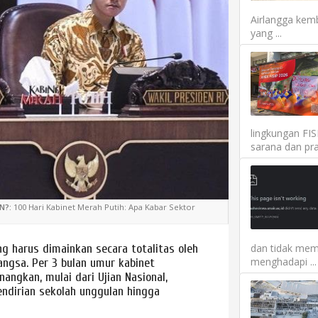
Airlangga kemb
yang ...
lingkungan FI
sarana dan pra
N?:
100 Hari Kabinet Merah Putih: Apa Kabar Sektor
dan tidak mem
ng harus dimainkan secara totalitas oleh
menghadapi ...
ngsa. Per 3 bulan umur kabinet
angkan, mulai dari Ujian Nasional,
endirian sekolah unggulan hingga