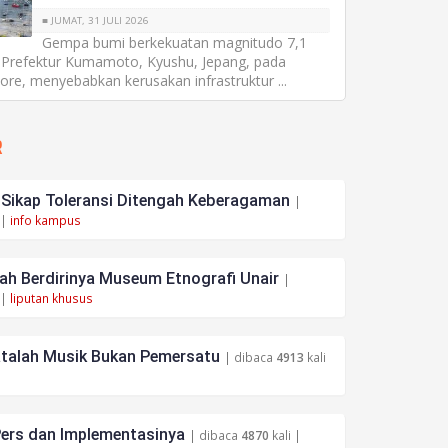
■ JUMAT, 31 JULI 2026
Gempa bumi berkekuatan magnitudo 7,1
refektur Kumamoto, Kyushu, Jepang, pada
sore, menyebabkan kerusakan infrastruktur ...
R
ikap Toleransi Ditengah Keberagaman
|
 |
info kampus
h Berdirinya Museum Etnografi Unair
|
 |
liputan khusus
atalah Musik Bukan Pemersatu
| dibaca
4913
kali
ers dan Implementasinya
| dibaca
4870
kali |