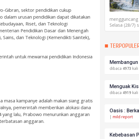
o-Gibran, sektor pendidikan cukup
o dalam urusan pendidikan dapat dikatakan
mengguncang P
ebudayaan, Riset, dan Teknologi
Selasa (28/7) 
Kementerian Pendidikan Dasar dan Menengah
Sains, dan Teknologi (Kemendikti Saintek),
■ TERPOPULE
merintah untuk mewarnai pendidikan Indonesia
Membangun S
dibaca
4973
kali
Menguak Kisa
dibaca
4919
kali
a masa kampanye adalah makan siang gratis
Awalnya, pemerintah memberikan alokasi dana
Oasis : Berk
4 yang lalu, Prabowo menurunkan anggaran
|
mild report
eterbatasan anggaran.
Kebebasan P