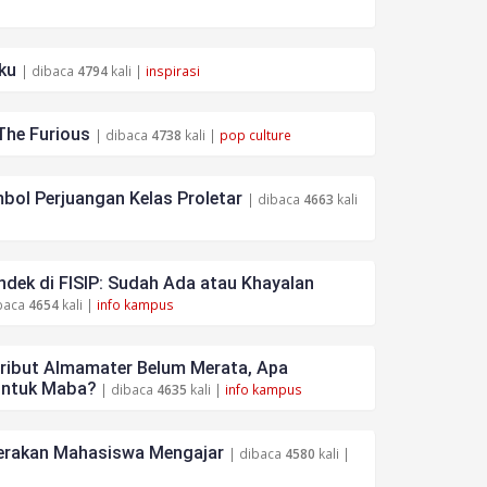
ku
| dibaca
4794
kali |
inspirasi
The Furious
| dibaca
4738
kali |
pop culture
bol Perjuangan Kelas Proletar
| dibaca
4663
kali
dek di FISIP: Sudah Ada atau Khayalan
baca
4654
kali |
info kampus
tribut Almamater Belum Merata, Apa
untuk Maba?
| dibaca
4635
kali |
info kampus
rakan Mahasiswa Mengajar
| dibaca
4580
kali |