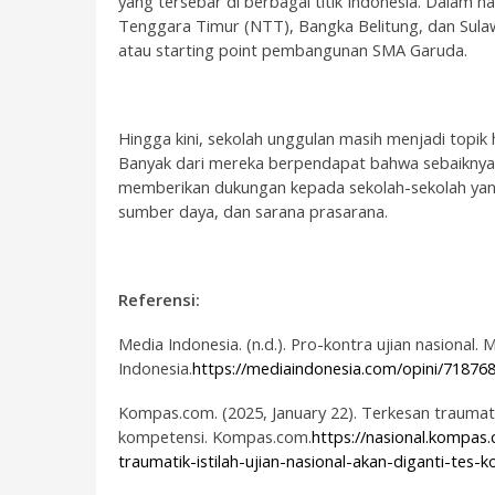
yang tersebar di berbagai titik Indonesia. Dalam ha
Tenggara Timur (NTT), Bangka Belitung, dan Sulawe
atau
starting point
pembangunan SMA Garuda.
Hingga kini, sekolah unggulan masih menjadi topik
Banyak dari mereka berpendapat bahwa sebaiknya
memberikan dukungan kepada sekolah-sekolah yan
sumber daya, dan sarana prasarana.
Referensi:
Media Indonesia. (n.d.). Pro-kontra ujian nasional.
M
Indonesia
.
https://mediaindonesia.com/opini/718768
Kompas.com. (2025, January 22). Terkesan traumatik,
kompetensi.
Kompas.com
.
https://nasional.kompas
traumatik-istilah-ujian-nasional-akan-diganti-tes-