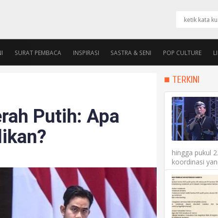
I
SURAT PEMBACA
INSPIRASI
SASTRA & SENI
POP CULTURE
L
PENGURUS
ALUMNI ROOM
■ TERKINI
rah Putih: Apa
dikan?
hingga pukul 
koordinasi yan