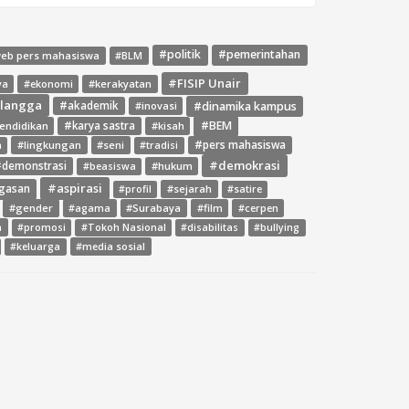
#politik
#pemerintahan
web pers mahasiswa
#BLM
#FISIP Unair
ya
#ekonomi
#kerakyatan
rlangga
#dinamika kampus
#akademik
#inovasi
#BEM
endidikan
#karya sastra
#kisah
#lingkungan
#seni
#pers mahasiswa
a
#tradisi
#demokrasi
demonstrasi
#hukum
#beasiswa
#aspirasi
gasan
#sejarah
#profil
#satire
#gender
#agama
#Surabaya
#film
#cerpen
a
#promosi
#Tokoh Nasional
#disabilitas
#bullying
#media sosial
#keluarga