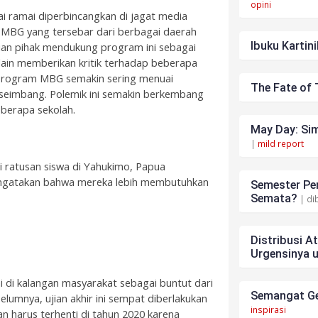
opini
i ramai diperbincangkan di jagat media
u MBG yang tersebar dari berbagai daerah
Ibuku Kartini
an pihak mendukung program ini sebagai
lain memberikan kritik terhadap beberapa
, program MBG semakin sering menuai
The Fate of 
 seimbang. Polemik ini semakin berkembang
eberapa sekolah.
May Day: Sim
|
mild report
i ratusan siswa di Yahukimo, Papua
mengatakan bahwa mereka lebih membutuhkan
Semester Pen
Semata?
| di
Distribusi A
Urgensinya 
ai di kalangan masyarakat sebagai buntut dari
Semangat Ge
elumnya, ujian akhir ini sempat diberlakukan
inspirasi
 harus terhenti di tahun 2020 karena