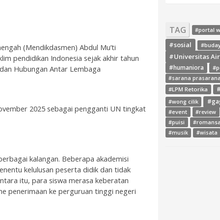
TAG
#portal 
#sosial
#buda
nengah (Mendikdasmen) Abdul Mu’ti
#Universitas Ai
lim pendidikan Indonesia sejak akhir tahun
#humaniora
#p
asi dan Hubungan Antar Lembaga
#sarana prasaran
#LPM Retorika
#
#ga
#wong cilik
ovember 2025 sebagai pengganti UN tingkat
#event
#review
#puisi
#romans
#musik
#wisata
berbagai kalangan. Beberapa akademisi
nentu kelulusan peserta didik dan tidak
entara itu, para siswa merasa keberatan
e penerimaan ke perguruan tinggi negeri