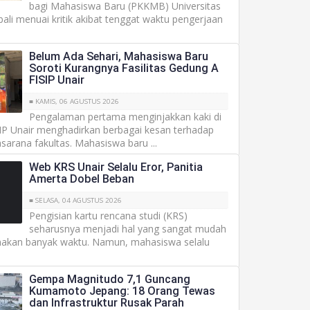
bagi Mahasiswa Baru (PKKMB) Universitas
ali menuai kritik akibat tenggat waktu pengerjaan
Belum Ada Sehari, Mahasiswa Baru
Soroti Kurangnya Fasilitas Gedung A
FISIP Unair
■ KAMIS, 06 AGUSTUS 2026
Pengalaman pertama menginjakkan kaki di
SIP Unair menghadirkan berbagai kesan terhadap
sarana fakultas. Mahasiswa baru ...
Web KRS Unair Selalu Eror, Panitia
Amerta Dobel Beban
■ SELASA, 04 AGUSTUS 2026
Pengisian kartu rencana studi (KRS)
seharusnya menjadi hal yang sangat mudah
akan banyak waktu. Namun, mahasiswa selalu
Gempa Magnitudo 7,1 Guncang
Kumamoto Jepang: 18 Orang Tewas
dan Infrastruktur Rusak Parah