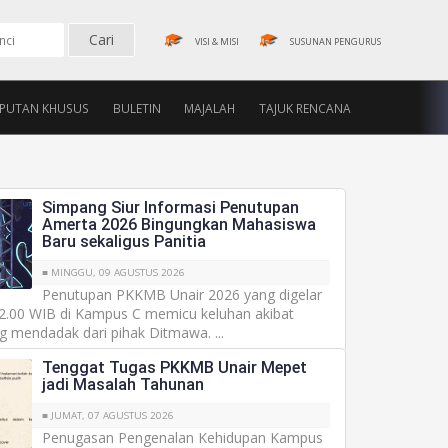
VISI & MISI
SUSUNAN PENGURUS
IPUTAN KHUSUS
BULETIN
MAJALAH
TAJUK RENCANA
Simpang Siur Informasi Penutupan
Amerta 2026 Bingungkan Mahasiswa
Baru sekaligus Panitia
■ MINGGU, 09 AGUSTUS 2026
Penutupan PKKMB Unair 2026 yang digelar
22.00 WIB di Kampus C memicu keluhan akibat
g mendadak dari pihak Ditmawa. ...
Tenggat Tugas PKKMB Unair Mepet
jadi Masalah Tahunan
■ JUMAT, 07 AGUSTUS 2026
Penugasan Pengenalan Kehidupan Kampus