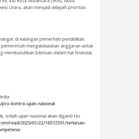
l ini, Ibu Kota Nusantara (IKN), Nusa
si Utara, akan menjadi wilayah prioritas
 hangat di kalangan pemerhati pendidikan.
 pemerintah mengalokasikan anggaran untuk
g membutuhkan bantuan dalam hal finansial,
edia
/pro-kontra-ujian-nasional
 istilah ujian nasional akan diganti tes
.com/read/2025/01/22/16572551/terkesan-
kompetensi