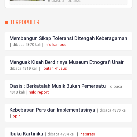
■ JUMAT, 31 JULI 2026
■ TERPOPULER
Membangun Sikap Toleransi Ditengah Keberagaman
| dibaca
4973
kali |
info kampus
Menguak Kisah Berdirinya Museum Etnografi Unair
|
dibaca
4919
kali |
liputan khusus
Oasis : Berkatalah Musik Bukan Pemersatu
| dibaca
4913
kali |
mild report
Kebebasan Pers dan Implementasinya
| dibaca
4870
kali
|
opini
Ibuku Kartiniku
| dibaca
4794
kali |
inspirasi