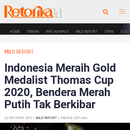
HOME
TERKINI
INFO KAMPUS
MILD REPORT
OPINI
SURA
MILD REPORT
Indonesia Meraih Gold
Medalist Thomas Cup
2020, Bendera Merah
Putih Tak Berkibar
22 OKTOBER 2021 |
MILD REPORT
| DIBACA 2251 KALI