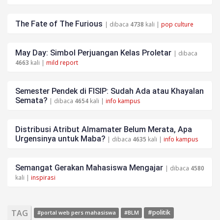
The Fate of The Furious
| dibaca
4738
kali |
pop culture
May Day: Simbol Perjuangan Kelas Proletar
| dibaca
4663
kali |
mild report
Semester Pendek di FISIP: Sudah Ada atau Khayalan
Semata?
| dibaca
4654
kali |
info kampus
Distribusi Atribut Almamater Belum Merata, Apa
Urgensinya untuk Maba?
| dibaca
4635
kali |
info kampus
Semangat Gerakan Mahasiswa Mengajar
| dibaca
4580
kali |
inspirasi
TAG
#politik
#portal web pers mahasiswa
#BLM