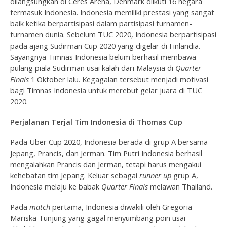
dilangsungkan di Ceres Arena, Denmark diikuti 16 negara
termasuk Indonesia. Indonesia memiliki prestasi yang sangat
baik ketika berpartisipasi dalam partisipasi turnamen-
turnamen dunia. Sebelum TUC 2020, Indonesia berpartisipasi
pada ajang Sudirman Cup 2020 yang digelar di Finlandia.
Sayangnya Timnas Indonesia belum berhasil membawa
pulang piala Sudirman usai kalah dari Malaysia di
Quarter
Finals
1 Oktober lalu. Kegagalan tersebut menjadi motivasi
bagi Timnas Indonesia untuk merebut gelar juara di TUC
2020.
Perjalanan Terjal Tim Indonesia di Thomas Cup
Pada Uber Cup 2020, Indonesia berada di grup A bersama
Jepang, Prancis, dan Jerman. Tim Putri Indonesia berhasil
mengalahkan Prancis dan Jerman, tetapi harus mengakui
kehebatan tim Jepang. Keluar sebagai
runner up
grup A,
Indonesia melaju ke babak
Quarter Finals
melawan Thailand.
Pada
match
pertama, Indonesia diwakili oleh Gregoria
Mariska Tunjung yang gagal menyumbang poin usai