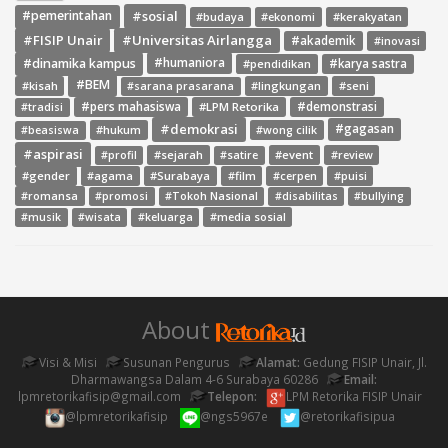
#sosial
#pemerintahan
#budaya
#ekonomi
#kerakyatan
#FISIP Unair
#Universitas Airlangga
#akademik
#inovasi
#dinamika kampus
#humaniora
#pendidikan
#karya sastra
#BEM
#kisah
#lingkungan
#seni
#sarana prasarana
#pers mahasiswa
#LPM Retorika
#demonstrasi
#tradisi
#demokrasi
#gagasan
#hukum
#wong cilik
#beasiswa
#aspirasi
#sejarah
#event
#review
#profil
#satire
#gender
#agama
#Surabaya
#film
#cerpen
#puisi
#romansa
#promosi
#Tokoh Nasional
#disabilitas
#bullying
#media sosial
#musik
#wisata
#keluarga
About
Visi & Misi
Susunan Pengurus
Alamat:
Gedung FISIP Unair, Jl.
Dharmawangsa Dalam 4-6 Surabaya 60286
Email:
lpmretorikafisip@gmail.com
Telepon:
LPM Retorika FISIP Unair
@lpmretorikafisip
@ngs5967e
@retorikafisipua