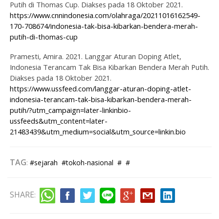
Putih di Thomas Cup. Diakses pada 18 Oktober 2021.
https://www.cnnindonesia.com/olahraga/20211016162549-
170-708674/indonesia-tak-bisa-kibarkan-bendera-merah-
putih-di-thomas-cup
Pramesti, Amira. 2021. Langgar Aturan Doping Atlet,
Indonesia Terancam Tak Bisa Kibarkan Bendera Merah Putih.
Diakses pada 18 Oktober 2021.
https://www.ussfeed.com/langgar-aturan-doping-atlet-
indonesia-terancam-tak-bisa-kibarkan-bendera-merah-
putih/?utm_campaign=later-linkinbio-
ussfeeds&utm_content=later-
21483439&utm_medium=social&utm_source=linkin.bio
TAG
:
#sejarah
#tokoh-nasional
#
#
SHARE
: