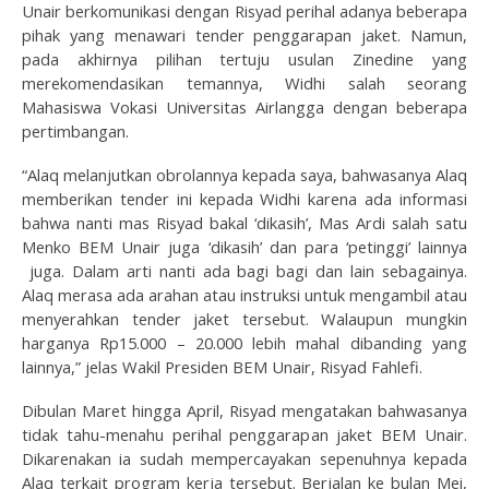
Unair berkomunikasi dengan Risyad perihal adanya beberapa
pihak yang menawari tender penggarapan jaket. Namun,
pada akhirnya pilihan tertuju usulan Zinedine yang
merekomendasikan temannya, Widhi salah seorang
Mahasiswa Vokasi Universitas Airlangga dengan beberapa
pertimbangan.
“Alaq melanjutkan obrolannya kepada saya, bahwasanya Alaq
memberikan tender ini kepada Widhi karena ada informasi
bahwa nanti mas Risyad bakal ‘dikasih’, Mas Ardi salah satu
Menko BEM Unair juga ‘dikasih’ dan para ‘petinggi’ lainnya
juga. Dalam arti nanti ada bagi bagi dan lain sebagainya.
Alaq merasa ada arahan atau instruksi untuk mengambil atau
menyerahkan tender jaket tersebut. Walaupun mungkin
harganya Rp15.000 – 20.000 lebih mahal dibanding yang
lainnya,” jelas Wakil Presiden BEM Unair, Risyad Fahlefi.
Dibulan Maret hingga April, Risyad mengatakan bahwasanya
tidak tahu-menahu perihal penggarapan jaket BEM Unair.
Dikarenakan ia sudah mempercayakan sepenuhnya kepada
Alaq terkait program kerja tersebut. Berjalan ke bulan Mei,