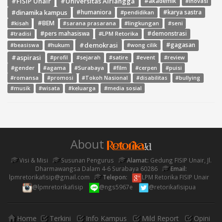
#FISIP Unair
#Universitas Airlangga
#akademik
#inovasi
#dinamika kampus
#humaniora
#pendidikan
#karya sastra
#BEM
#kisah
#lingkungan
#seni
#sarana prasarana
#pers mahasiswa
#LPM Retorika
#demonstrasi
#tradisi
#demokrasi
#gagasan
#hukum
#wong cilik
#beasiswa
#aspirasi
#sejarah
#event
#review
#profil
#satire
#gender
#agama
#Surabaya
#film
#cerpen
#puisi
#romansa
#promosi
#Tokoh Nasional
#disabilitas
#bullying
#media sosial
#musik
#wisata
#keluarga
About
Visi & Misi
Susunan Pengurus
Alamat:
Gedung FISIP Unair, Jl.
Dharmawangsa Dalam 4-6 Surabaya 60286
Email:
lpmretorikafisip@gmail.com
Telepon:
LPM Retorika FISIP Unair
@lpmretorikafisip
@ngs5967e
@retorikafisipua
Home
Terkini
Info Kampus
Mild Report
Opini