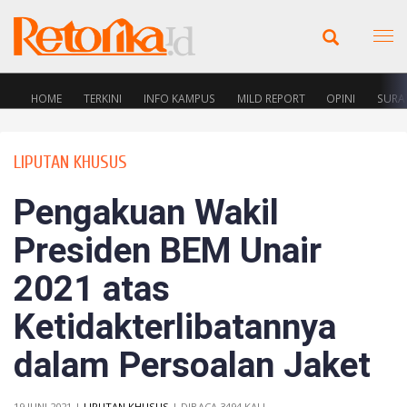
HOME
TERKINI
INFO KAMPUS
MILD REPORT
OPINI
SURA
LIPUTAN KHUSUS
Pengakuan Wakil
Presiden BEM Unair
2021 atas
Ketidakterlibatannya
dalam Persoalan Jaket
19 JUNI 2021 |
LIPUTAN KHUSUS
| DIBACA 3494 KALI