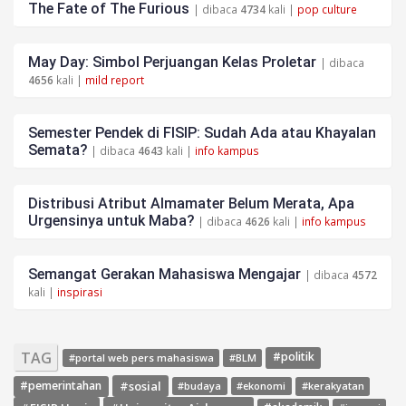
The Fate of The Furious
| dibaca
4734
kali |
pop culture
May Day: Simbol Perjuangan Kelas Proletar
| dibaca
4656
kali |
mild report
Semester Pendek di FISIP: Sudah Ada atau Khayalan
Semata?
| dibaca
4643
kali |
info kampus
Distribusi Atribut Almamater Belum Merata, Apa
Urgensinya untuk Maba?
| dibaca
4626
kali |
info kampus
Semangat Gerakan Mahasiswa Mengajar
| dibaca
4572
kali |
inspirasi
TAG
#politik
#portal web pers mahasiswa
#BLM
#sosial
#pemerintahan
#budaya
#ekonomi
#kerakyatan