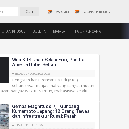
VISI & MISI
SUSUNAN PENGURUS
IPUTAN KHUSUS
BULETIN
MAJALAH
TAJUK RENCANA
Web KRS Unair Selalu Eror, Panitia
Amerta Dobel Beban
■ SELASA, 04 AGUSTUS 2026
Pengisian kartu rencana studi (KRS)
seharusnya menjadi hal yang sangat mudah
akan banyak waktu. Namun, mahasiswa selalu
Gempa Magnitudo 7,1 Guncang
Kumamoto Jepang: 18 Orang Tewas
dan Infrastruktur Rusak Parah
■ JUMAT, 31 JULI 2026