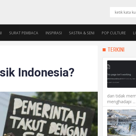
I
SURAT PEMBACA
INSPIRASI
SASTRA & SENI
POP CULTURE
L
PENGURUS
ALUMNI ROOM
■ TERKINI
ik Indonesia?
dan tidak mem
menghadapi ...