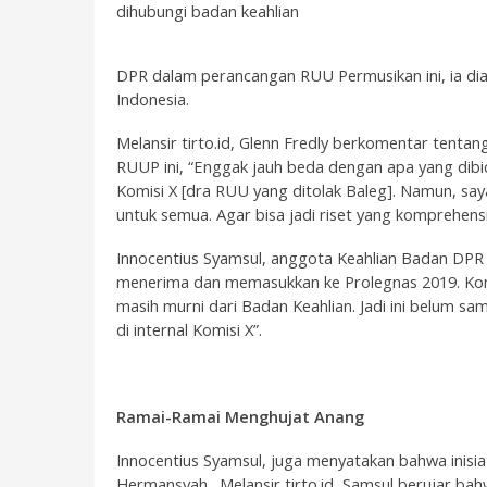
dihubungi badan keahlian
DPR dalam perancangan RUU Permusikan ini, ia dia
Indonesia.
Melansir tirto.id, Glenn Fredly berkomentar tenta
RUUP ini, “Enggak jauh beda dengan apa yang dib
Komisi X [dra RUU yang ditolak Baleg]. Namun, saya p
untuk semua. Agar bisa jadi riset yang komprehens
Innocentius Syamsul, anggota Keahlian Badan DPR
menerima dan memasukkan ke Prolegnas 2019. Komi
masih murni dari Badan Keahlian. Jadi ini belum sa
di internal Komisi X”.
Ramai-
R
amai
M
enghujat Anang
Innocentius Syamsul, juga menyatakan bahwa inisi
Hermansyah. Melansir tirto.id, Samsul berujar bahw