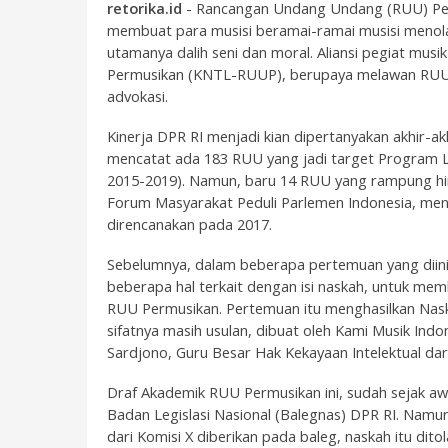
retorika.id
- Rancangan Undang Undang (RUU) Perm
membuat para musisi beramai-ramai musisi menolak
utamanya dalih seni dan moral. Aliansi pegiat mus
Permusikan (KNTL-RUUP), berupaya melawan RUU P
advokasi.
Kinerja DPR RI menjadi kian dipertanyakan akhir-akh
mencatat ada 183 RUU yang jadi target Program Le
2015-2019). Namun, baru 14 RUU yang rampung hin
Forum Masyarakat Peduli Parlemen Indonesia, men
direncanakan pada 2017.
Sebelumnya, dalam beberapa pertemuan yang diinis
beberapa hal terkait dengan isi naskah, untuk me
RUU Permusikan. Pertemuan itu menghasilkan Nas
sifatnya masih usulan, dibuat oleh Kami Musik Indo
Sardjono, Guru Besar Hak Kekayaan Intelektual dar
Draf Akademik RUU Permusikan ini, sudah sejak a
Badan Legislasi Nasional (Balegnas) DPR RI. Namun
dari Komisi X diberikan pada baleg, naskah itu dito