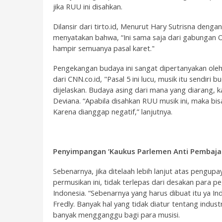
jika RUU ini disahkan.
Dilansir dari tirto.id, Menurut Hary Sutrisna denga
menyatakan bahwa, “Ini sama saja dari gabungan 
hampir semuanya pasal karet."
Pengekangan budaya ini sangat dipertanyakan oleh 
dari CNN.co.id, "Pasal 5 ini lucu, musik itu sendiri b
dijelaskan. Budaya asing dari mana yang diarang, k
Deviana. “Apabila disahkan RUU musik ini, maka bisa
Karena dianggap negatif,” lanjutnya.
Penyimpangan ‘Kaukus Parlemen Anti Pembaja
Sebenarnya, jika ditelaah lebih lanjut atas pengupa
permusikan ini, tidak terlepas dari desakan para p
Indonesia. “Sebenarnya yang harus dibuat itu ya I
Fredly. Banyak hal yang tidak diatur tentang industr
banyak mengganggu bagi para musisi.