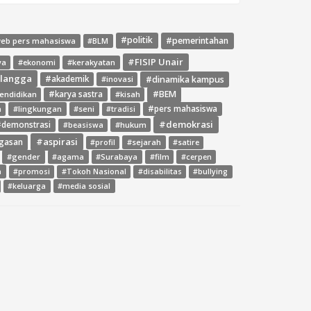
#politik
#pemerintahan
web pers mahasiswa
#BLM
#FISIP Unair
ya
#ekonomi
#kerakyatan
rlangga
#dinamika kampus
#akademik
#inovasi
#BEM
endidikan
#karya sastra
#kisah
#lingkungan
#seni
#pers mahasiswa
a
#tradisi
#demokrasi
demonstrasi
#hukum
#beasiswa
#aspirasi
gasan
#sejarah
#profil
#satire
#gender
#agama
#Surabaya
#film
#cerpen
a
#promosi
#Tokoh Nasional
#disabilitas
#bullying
#media sosial
#keluarga