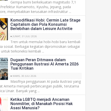
Gempa bumi berkekuatan magnitudo 7,1
refektur Kumamoto, Kyushu, Jepang, pada
sore, menyebabkan kerusakan infrastruktur ...
Komodifikasi Hobi: Cermin Late Stage
Capitalism dan Pola Konsumsi
Berlebihan dalam Leisure Activitie
■ JUMAT, 31 JULI 2026
Tren untuk memulai hobi-hobi baru kembali
a sosial. Berbagai kegiatan dipromosikan sebagai
untuk terkoneksi kembali ...
Dugaan Peran Ditmawa dalam
Penggunaan Ilustrasi AI Amerta 2026
Tuai Kritikan
■ KAMIS, 30 JULI 2026
Masifnya penggunaan AI pada ilustrasi yang
at Amerta menjadi perbincangan publik, terutama
ica Unair. Banyak yang ...
Ketika LGBTQ menjadi Ancaman
Nonmiliter, di Manakah Posisi Hak
Asasi Manusia?