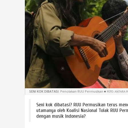
SENI KOK DIBATASI:
Penolakan RUU Permusikan
■
FOTO: ANTARA F
Seni kok dibatasi? RUU Permusikan terus mend
utamanya oleh Koalisi Nasional Tolak RUU Pe
dengan musik Indonesia?