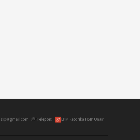
fisip@gmail.com
Telepon:
LPM Retorika FISIP Unair