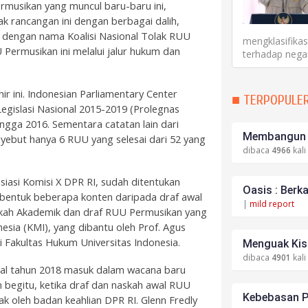
usikan yang muncul baru-baru ini,
 rancangan ini dengan berbagai dalih,
ik dengan nama Koalisi Nasional Tolak RUU
mengklasifika
ermusikan ini melalui jalur hukum dan
terhadap negar
ir ini. Indonesian Parliamentary Center
■ TERPOPULE
gislasi Nasional 2015-2019 (Prolegnas
gga 2016. Sementara catatan lain dari
Membangun S
yebut hanya 6 RUU yang selesai dari 52 yang
dibaca
4966
kali
iasi Komisi X DPR RI, sudah ditentukan
Oasis : Berk
mbentuk beberapa konten daripada draf awal
|
mild report
kah Akademik dan draf RUU Permusikan yang
nesia (KMI), yang dibantu oleh Prof. Agus
i Fakultas Hukum Universitas Indonesia.
Menguak Kisa
dibaca
4901
kali
wal tahun 2018 masuk dalam wacana baru
 begitu, ketika draf dan naskah awal RUU
Kebebasan P
lak oleh badan keahlian DPR RI. Glenn Fredly