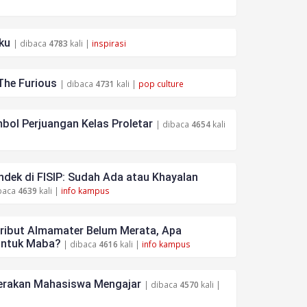
ku
| dibaca
4783
kali |
inspirasi
The Furious
| dibaca
4731
kali |
pop culture
bol Perjuangan Kelas Proletar
| dibaca
4654
kali
dek di FISIP: Sudah Ada atau Khayalan
baca
4639
kali |
info kampus
tribut Almamater Belum Merata, Apa
untuk Maba?
| dibaca
4616
kali |
info kampus
rakan Mahasiswa Mengajar
| dibaca
4570
kali |