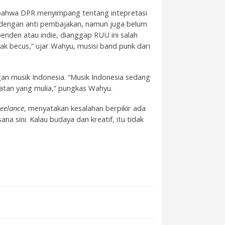
bahwa DPR menyimpang tentang intepretasi
ar dengan anti pembajakan, namun juga belum
enden atau indie, dianggap RUU ini salah
gak becus,” ujar Wahyu, musisi band punk dari
an musik Indonesia. “Musik Indonesia sedang
watan yang mulia,” pungkas Wahyu.
reelance
, menyatakan kesalahan berpikir ada
sana sini. Kalau budaya dan kreatif, itu tidak