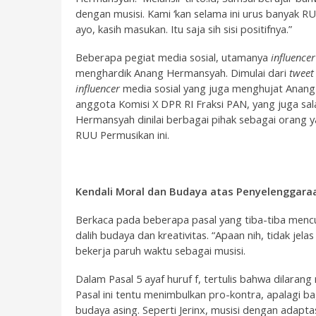
dengan musisi. Kami ‘kan selama ini urus banyak RUU.
ayo, kasih masukan. Itu saja sih sisi positifnya.”
Beberapa pegiat media sosial, utamanya
influence
menghardik Anang Hermansyah. Dimulai dari
tweet
influencer
media sosial yang juga menghujat Anan
anggota Komisi X DPR RI Fraksi PAN, yang juga sal
Hermansyah dinilai berbagai pihak sebagai oran
RUU Permusikan ini.
Kendali Moral dan Budaya atas Penyelenggara
Berkaca pada beberapa pasal yang tiba-tiba mencu
dalih budaya dan kreativitas. “Apaan nih, tidak jela
bekerja paruh waktu sebagai musisi.
Dalam Pasal 5 ayaf huruf f, tertulis bahwa dilara
Pasal ini tentu menimbulkan pro-kontra, apalagi b
budaya asing. Seperti Jerinx, musisi dengan adapt