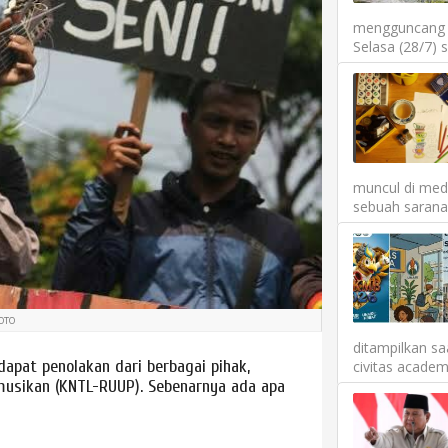
mengguncang P
Selasa (28/7) 
muncul di medi
sebuah sarana 
OTO
ditampilkan sa
apat penolakan dari berbagai pihak,
civitas academ
rmusikan (KNTL-RUUP). Sebenarnya ada apa