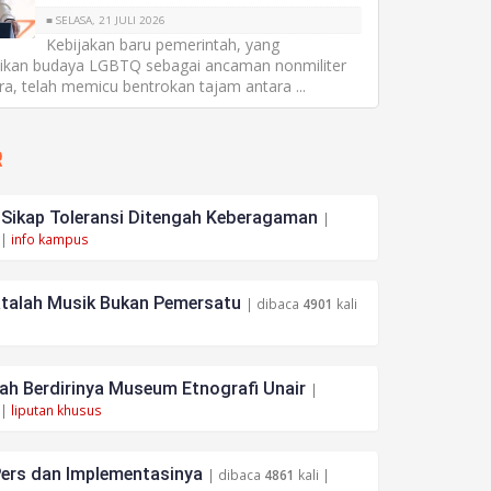
■ SELASA, 21 JULI 2026
Kebijakan baru pemerintah, yang
sikan budaya LGBTQ sebagai ancaman nonmiliter
a, telah memicu bentrokan tajam antara ...
R
ikap Toleransi Ditengah Keberagaman
|
 |
info kampus
atalah Musik Bukan Pemersatu
| dibaca
4901
kali
h Berdirinya Museum Etnografi Unair
|
 |
liputan khusus
ers dan Implementasinya
| dibaca
4861
kali |