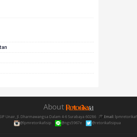
tan
About
SIP Unair, Jl. Dharmawangsa Dalam 4-6 Surabaya 60286
Email:
lpmretorika
@lpmretorikafisip
@ngs5967e
@retorikafisipua