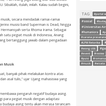
 Sibuklah, itulah, inilah. Kalau sudah begini,
TAG
#portal 
r
musik, secara mendadak ramai-ramai
#sosial
#buda
Jerinx musisi band Superman is Dead, hingga
#Universitas Ai
g Hermansyah serta Rhoma Irama. Sebagai
#humaniora
#p
ah satu pegiat musik di Indonesia, Anang
#sarana prasaran
g yang bertanggung jawab dalam pengadaan
#LPM Retorika
#
#ga
#wong cilik
#event
#review
#puisi
#romans
an Musik
#musik
#wisata
at, banyak pihak melakukan kontra atas
s dan asal tulis,” ujar Ujang mahasiswa yang
ng membawa pengaruh negatif budaya asing.
agi para pegiat musik dengan adaptasi
asi budaya asing tentu akan merasa terancam