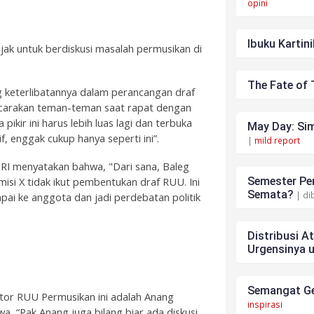
opini
Ibuku Kartini
jak untuk berdiskusi masalah permusikan di
The Fate of 
ng keterlibatannya dalam perancangan draf
icarakan teman-teman saat rapat dengan
ikir ini harus lebih luas lagi dan terbuka
May Day: Sim
if, enggak cukup hanya seperti ini”.
|
mild report
 RI menyatakan bahwa, "Dari sana, Baleg
si X tidak ikut pembentukan draf RUU. Ini
Semester Pen
Semata?
| di
mpai ke anggota dan jadi perdebatan politik
Distribusi A
Urgensinya 
Semangat Ge
ator RUU Permusikan ini adalah Anang
inspirasi
a, “Pak Anang juga bilang biar ada diskusi