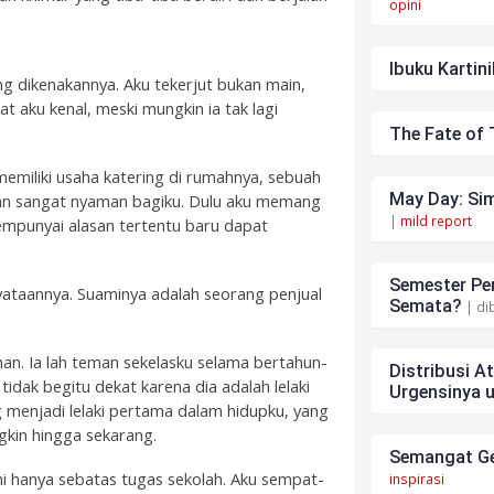
opini
Ibuku Kartini
g dikenakannya. Aku tekerjut bukan main,
at aku kenal, meski mungkin ia tak lagi
The Fate of 
emiliki usaha katering di rumahnya, sebuah
May Day: Sim
n sangat nyaman bagiku. Dulu aku memang
|
mild report
empunyai alasan tertentu baru dapat
Semester Pen
ataannya. Suaminya adalah seorang penjual
Semata?
| di
n. Ia lah teman sekelasku selama bertahun-
Distribusi A
dak begitu dekat karena dia adalah lelaki
Urgensinya 
g menjadi lelaki pertama dalam hidupku, yang
kin hingga sekarang.
Semangat Ge
i hanya sebatas tugas sekolah. Aku sempat-
inspirasi