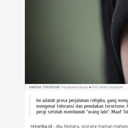
KARENA TERORISME:
Perubahan Besar
■
FOTO: WORLD HIJAB DAY
Ini adalah prosa perjalanan religiku, yang me
mengenai toleransi dan penolakan terorisme. H
pergi setelah membunuh "orang lain". Maaf Tuh
retorika.id
- Aku Mutiara, seorang mantan mahasisw