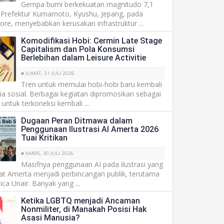
Gempa bumi berkekuatan magnitudo 7,1
refektur Kumamoto, Kyushu, Jepang, pada
sore, menyebabkan kerusakan infrastruktur ...
Komodifikasi Hobi: Cermin Late Stage
Capitalism dan Pola Konsumsi
Berlebihan dalam Leisure Activitie
■ JUMAT, 31 JULI 2026
Tren untuk memulai hobi-hobi baru kembali
a sosial. Berbagai kegiatan dipromosikan sebagai
untuk terkoneksi kembali ...
Dugaan Peran Ditmawa dalam
Penggunaan Ilustrasi AI Amerta 2026
Tuai Kritikan
■ KAMIS, 30 JULI 2026
Masifnya penggunaan AI pada ilustrasi yang
at Amerta menjadi perbincangan publik, terutama
ica Unair. Banyak yang ...
Ketika LGBTQ menjadi Ancaman
Nonmiliter, di Manakah Posisi Hak
Asasi Manusia?