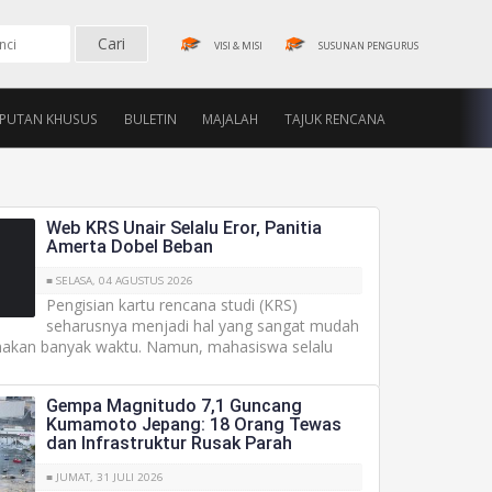
VISI & MISI
SUSUNAN PENGURUS
IPUTAN KHUSUS
BULETIN
MAJALAH
TAJUK RENCANA
Web KRS Unair Selalu Eror, Panitia
Amerta Dobel Beban
■ SELASA, 04 AGUSTUS 2026
Pengisian kartu rencana studi (KRS)
seharusnya menjadi hal yang sangat mudah
akan banyak waktu. Namun, mahasiswa selalu
Gempa Magnitudo 7,1 Guncang
Kumamoto Jepang: 18 Orang Tewas
dan Infrastruktur Rusak Parah
■ JUMAT, 31 JULI 2026