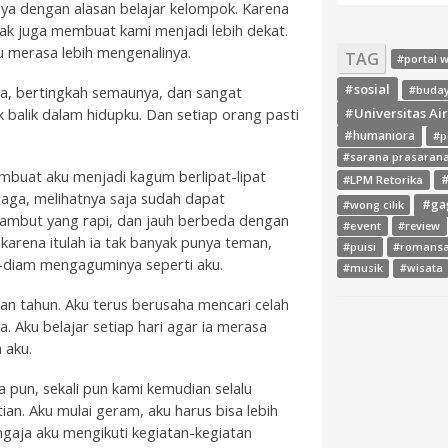
a dengan alasan belajar kelompok. Karena
 tak juga membuat kami menjadi lebih dekat.
u merasa lebih mengenalinya.
TAG
#portal 
#sosial
ya, bertingkah semaunya, dan sangat
#buda
 balik dalam hidupku. Dan setiap orang pasti
#Universitas Ai
#humaniora
#p
#sarana prasaran
membuat aku menjadi kagum berlipat-lipat
#LPM Retorika
#
a jaga, melihatnya saja sudah dapat
#ga
#wong cilik
rambut yang rapi, dan jauh berbeda dengan
#event
#review
, karena itulah ia tak banyak punya teman,
#puisi
#romans
-diam mengaguminya seperti aku.
#musik
#wisata
an tahun. Aku terus berusaha mencari celah
. Aku belajar setiap hari agar ia merasa
 aku.
a pun, sekali pun kami kemudian selalu
an. Aku mulai geram, aku harus bisa lebih
ngaja aku mengikuti kegiatan-kegiatan