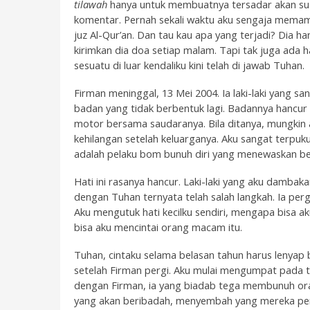
tilawah
hanya untuk membuatnya tersadar akan sua
komentar. Pernah sekali waktu aku sengaja memame
juz Al-Qur’an. Dan tau kau apa yang terjadi? Dia 
kirimkan dia doa setiap malam. Tapi tak juga ada 
sesuatu di luar kendaliku kini telah di jawab Tuhan.
Firman meninggal, 13 Mei 2004. Ia laki-laki yang s
badan yang tidak berbentuk lagi. Badannya hancur
motor bersama saudaranya. Bila ditanya, mungkin 
kehilangan setelah keluarganya. Aku sangat terpuk
adalah pelaku bom bunuh diri yang menewaskan be
Hati ini rasanya hancur. Laki-laki yang aku dambak
dengan Tuhan ternyata telah salah langkah. Ia per
Aku mengutuk hati kecilku sendiri, mengapa bisa 
bisa aku mencintai orang macam itu.
Tuhan, cintaku selama belasan tahun harus lenyap b
setelah Firman pergi. Aku mulai mengumpat pada t
dengan Firman, ia yang biadab tega membunuh o
yang akan beribadah, menyembah yang mereka perc