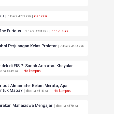
ku
| dibaca
4783
kali |
inspirasi
The Furious
| dibaca
4731
kali |
pop culture
bol Perjuangan Kelas Proletar
| dibaca
4654
kali
dek di FISIP: Sudah Ada atau Khayalan
baca
4639
kali |
info kampus
tribut Almamater Belum Merata, Apa
untuk Maba?
| dibaca
4616
kali |
info kampus
rakan Mahasiswa Mengajar
| dibaca
4570
kali |