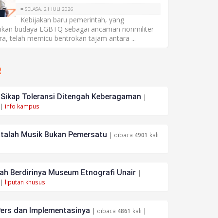
■ SELASA, 21 JULI 2026
Kebijakan baru pemerintah, yang
sikan budaya LGBTQ sebagai ancaman nonmiliter
a, telah memicu bentrokan tajam antara ...
R
ikap Toleransi Ditengah Keberagaman
|
 |
info kampus
atalah Musik Bukan Pemersatu
| dibaca
4901
kali
h Berdirinya Museum Etnografi Unair
|
 |
liputan khusus
ers dan Implementasinya
| dibaca
4861
kali |