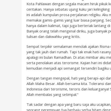
Kota Pahlawan dengan segala macam hiruk pikuk kel
ceritakan. Hanya sebatas ujung kuku jari kelingking
ini adalah kumpulan prosa perjalanan religiku. Aku
memakai gamis-gamis yang luar biasa panjang. Se
hanya dalam kalimat, tapi juga berteriak lantang 
Banyak orang telah mengenal diriku, juga banyak p
tulisan dan dakwahku yang kritis.
Sempat terpikir semalaman menolak ajakan Risma u
yang tak jauh dari rumah. Tapi tak enak hati rasa
apalagi ini bulan Ramadhan. Di atas mimbar aku m
serta penolakan atas terorisme. Kajian hari ini did
kemudian menjadi api semangat tersendiri bagiku 
Dengan tangan mengepal, hati yang berapi-api dan 
Allah Maha Besar. Allah bersama kita. Toleransi dan
Indonesia dari terorisme, teroris dan keluargany
Allah membalas yang setimpal.”
Tak sadar dengan apa yang baru saja aku ucapkan,
seorang perempuan tua berbaju serba hitam dengan