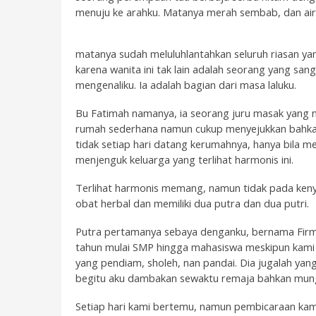
menuju ke arahku. Matanya merah sembab, dan air
matanya sudah meluluhlantahkan seluruh riasan yan
karena wanita ini tak lain adalah seorang yang sang
mengenaliku. Ia adalah bagian dari masa laluku.
Bu Fatimah namanya, ia seorang juru masak yang m
rumah sederhana namun cukup menyejukkan bahka
tidak setiap hari datang kerumahnya, hanya bila m
menjenguk keluarga yang terlihat harmonis ini.
Terlihat harmonis memang, namun tidak pada keny
obat herbal dan memiliki dua putra dan dua putri.
Putra pertamanya sebaya denganku, bernama Firma
tahun mulai SMP hingga mahasiswa meskipun kami ti
yang pendiam, sholeh, nan pandai. Dia jugalah yan
begitu aku dambakan sewaktu remaja bahkan mung
Setiap hari kami bertemu, namun pembicaraan kam