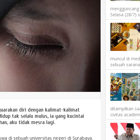
mengguncang P
Selasa (28/7) 
muncul di medi
sebuah sarana 
ditampilkan sa
nyuarakan diri dengan kalimat-kalimat
civitas academ
idup tak selalu mulus, ia yang kucintai
an, aku tidak mesra lagi.
a di sebuah universitas negeri di Surabaya.