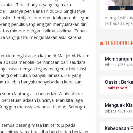
alaian. Tidak banyak yang ingin aku
 dari luasnya perjalanan hidupku. Singkatnya
 muslim, berhijab lebar dan tidak pernah segan
mengklasifika
terhadap negar
orang penulis yang enggan menyuarakan diri
di atas mimbar dengan kalimat-kalimat Tuhan.
ula yang justru mengidolakan aku. Karena
■ TERPOPULE
ntuk mengisi acara kajian di Masjid Al-Hakim
Membangun S
nya apabila menolak permintaan dari saudara
dibaca
4966
kali
enjelaskan dengan tegas mengenai toleransi
atangi oleh cukup banyak jamaah. Hal yang
untuk lebih banyak menyebarkan kebaikan.
Oasis : Berk
|
mild report
suara lantang aku berteriak “Allahu Akbar…
 persatuan adalah kuncinya. Mari kita jaga
Menguak Kisa
a! Sungguh manusia-manusia biadab. Semoga
dibaca
4901
kali
 semua pasang mata kini tertuju pada
Kebebasan P
 khimar yang tiba-tiba berdiri dan berjalan