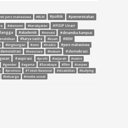
#politik
#pemerintahan
web pers mahasiswa
#BLM
#FISIP Unair
ya
#ekonomi
#kerakyatan
rlangga
#dinamika kampus
#akademik
#inovasi
#BEM
endidikan
#karya sastra
#kisah
#lingkungan
#seni
#pers mahasiswa
a
#tradisi
#demokrasi
demonstrasi
#hukum
#beasiswa
#aspirasi
gasan
#sejarah
#profil
#satire
#gender
#agama
#Surabaya
#film
#cerpen
a
#promosi
#Tokoh Nasional
#disabilitas
#bullying
#media sosial
#keluarga