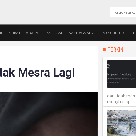
I
SURAT PEMBACA
INSPIRASI
SASTRA & SENI
POP CULTURE
L
PENGURUS
ALUMNI ROOM
■ TERKINI
dak Mesra Lagi
dan tidak mem
menghadapi ...