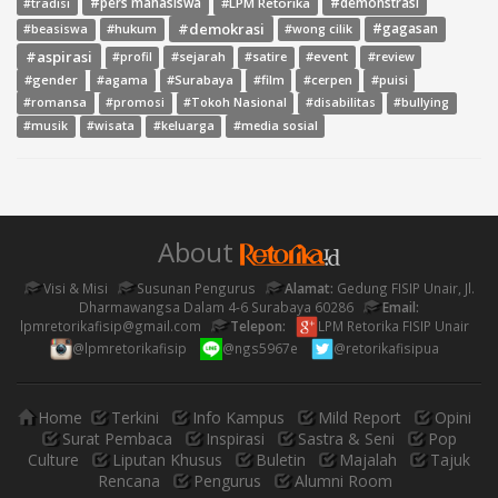
#pers mahasiswa
#LPM Retorika
#demonstrasi
#tradisi
#demokrasi
#gagasan
#hukum
#wong cilik
#beasiswa
#aspirasi
#sejarah
#event
#review
#profil
#satire
#gender
#agama
#Surabaya
#film
#cerpen
#puisi
#romansa
#promosi
#Tokoh Nasional
#disabilitas
#bullying
#media sosial
#musik
#wisata
#keluarga
About
Visi & Misi
Susunan Pengurus
Alamat:
Gedung FISIP Unair, Jl.
Dharmawangsa Dalam 4-6 Surabaya 60286
Email:
lpmretorikafisip@gmail.com
Telepon:
LPM Retorika FISIP Unair
@lpmretorikafisip
@ngs5967e
@retorikafisipua
Home
Terkini
Info Kampus
Mild Report
Opini
Surat Pembaca
Inspirasi
Sastra & Seni
Pop
Culture
Liputan Khusus
Buletin
Majalah
Tajuk
Rencana
Pengurus
Alumni Room