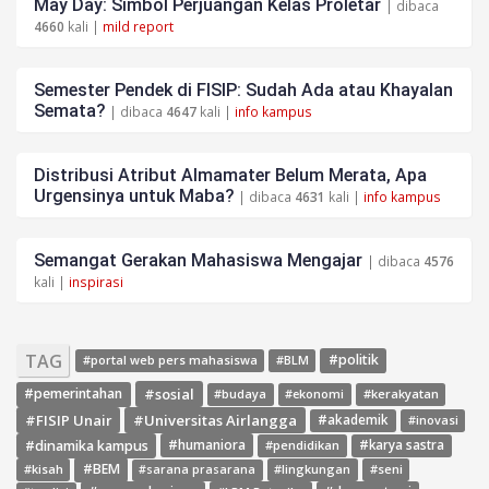
May Day: Simbol Perjuangan Kelas Proletar
| dibaca
4660
kali |
mild report
Semester Pendek di FISIP: Sudah Ada atau Khayalan
Semata?
| dibaca
4647
kali |
info kampus
Distribusi Atribut Almamater Belum Merata, Apa
Urgensinya untuk Maba?
| dibaca
4631
kali |
info kampus
Semangat Gerakan Mahasiswa Mengajar
| dibaca
4576
kali |
inspirasi
TAG
#politik
#portal web pers mahasiswa
#BLM
#sosial
#pemerintahan
#budaya
#ekonomi
#kerakyatan
#FISIP Unair
#Universitas Airlangga
#akademik
#inovasi
#dinamika kampus
#humaniora
#pendidikan
#karya sastra
#BEM
#kisah
#lingkungan
#seni
#sarana prasarana