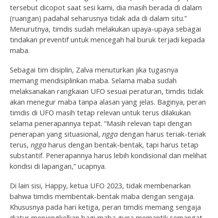
tersebut dicopot saat sesi kami, dia masih berada di dalam
(ruangan) padahal seharusnya tidak ada di dalam situ.”
Menurutnya, timdis sudah melakukan upaya-upaya sebagai
tindakan preventif untuk mencegah hal buruk terjadi kepada
maba.
Sebagai tim disiplin, Zalva menuturkan jika tugasnya
memang mendisiplinkan maba. Selama maba sudah
melaksanakan rangkaian UFO sesuai peraturan, timdis tidak
akan menegur maba tanpa alasan yang jelas. Baginya, peran
timdis di UFO masih tetap relevan untuk terus dilakukan
selama penerapannya tepat. “Masih relevan tapi dengan
penerapan yang situasional,
ngga
dengan harus teriak-teriak
terus,
ngga
harus dengan bentak-bentak, tapi harus tetap
substantif. Penerapannya harus lebih kondisional dan melihat
kondisi di lapangan,” ucapnya.
Di lain sisi, Happy, ketua UFO 2023, tidak membenarkan
bahwa timdis membentak-bentak maba dengan sengaja.
Khususnya pada hari ketiga, peran timdis memang sengaja
diatur menjengkelkan bagi maba guna memantik semangat