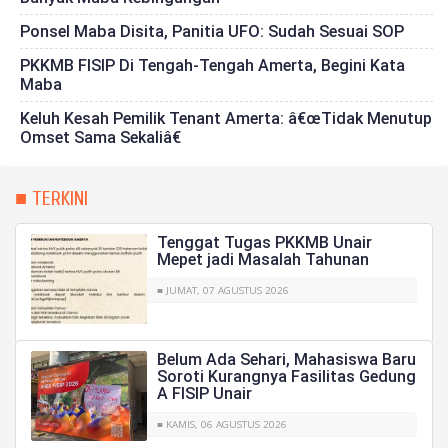
Ponsel Maba Disita, Panitia UFO: Sudah Sesuai SOP
PKKMB FISIP Di Tengah-Tengah Amerta, Begini Kata
Maba
Keluh Kesah Pemilik Tenant Amerta: â€œTidak Menutup
Omset Sama Sekaliâ€
■ TERKINI
Tenggat Tugas PKKMB Unair
Mepet jadi Masalah Tahunan
■ JUMAT, 07 AGUSTUS 2026
Belum Ada Sehari, Mahasiswa Baru
Soroti Kurangnya Fasilitas Gedung
A FISIP Unair
■ KAMIS, 06 AGUSTUS 2026