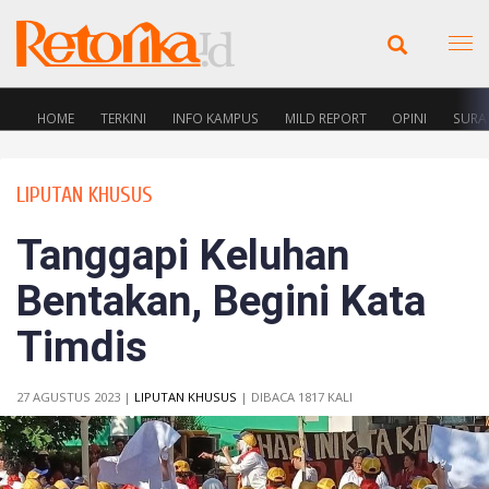
HOME
TERKINI
INFO KAMPUS
MILD REPORT
OPINI
SURA
LIPUTAN KHUSUS
Tanggapi Keluhan
Bentakan, Begini Kata
Timdis
27 AGUSTUS 2023 |
LIPUTAN KHUSUS
| DIBACA 1817 KALI