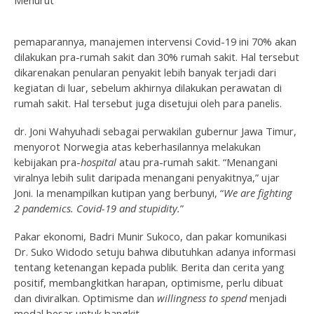
pemaparannya, manajemen intervensi Covid-19 ini 70% akan
dilakukan pra-rumah sakit dan 30% rumah sakit. Hal tersebut
dikarenakan penularan penyakit lebih banyak terjadi dari
kegiatan di luar, sebelum akhirnya dilakukan perawatan di
rumah sakit. Hal tersebut juga disetujui oleh para panelis.
dr. Joni Wahyuhadi sebagai perwakilan gubernur Jawa Timur,
menyorot Norwegia atas keberhasilannya melakukan
kebijakan pra-
hospital
atau pra-rumah sakit. “Menangani
viralnya lebih sulit daripada menangani penyakitnya,” ujar
Joni. Ia menampilkan kutipan yang berbunyi, “
We are fighting
2 pandemics. C
ovid
-19 and stupidity
.
”
Pakar ekonomi, Badri Munir Sukoco, dan pakar komunikasi
Dr. Suko Widodo setuju bahwa dibutuhkan adanya informasi
tentang ketenangan kepada publik. Berita dan cerita yang
positif, membangkitkan harapan, optimisme, perlu dibuat
dan diviralkan. Optimisme dan
willingness to spend
menjadi
modal besar untuk bangkit.