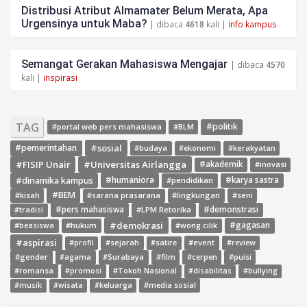
Distribusi Atribut Almamater Belum Merata, Apa
Urgensinya untuk Maba?
| dibaca
4618
kali |
info kampus
Semangat Gerakan Mahasiswa Mengajar
| dibaca
4570
kali |
inspirasi
TAG
#politik
#portal web pers mahasiswa
#BLM
#sosial
#pemerintahan
#budaya
#ekonomi
#kerakyatan
#FISIP Unair
#Universitas Airlangga
#akademik
#inovasi
#dinamika kampus
#humaniora
#pendidikan
#karya sastra
#BEM
#kisah
#lingkungan
#seni
#sarana prasarana
#pers mahasiswa
#LPM Retorika
#demonstrasi
#tradisi
#demokrasi
#gagasan
#hukum
#wong cilik
#beasiswa
#aspirasi
#sejarah
#event
#review
#profil
#satire
#gender
#agama
#Surabaya
#film
#cerpen
#puisi
#romansa
#promosi
#Tokoh Nasional
#disabilitas
#bullying
#media sosial
#musik
#wisata
#keluarga