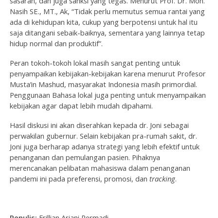
sasaran, dan juga sanksi yang tegas. Menurut Prof. Dr. Moh.
Nasih SE., MT., Ak, “Tidak perlu memutus semua rantai yang
ada di kehidupan kita, cukup yang berpotensi untuk hal itu
saja ditangani sebaik-baiknya, sementara yang lainnya tetap
hidup normal dan produktif”.
Peran tokoh-tokoh lokal masih sangat penting untuk
penyampaikan kebijakan-kebijakan karena menurut Profesor
Musta’in Mashud, masyarakat Indonesia masih primordial.
Penggunaan Bahasa lokal juga penting untuk menyampaikan
kebijakan agar dapat lebih mudah dipahami.
Hasil diskusi ini akan diserahkan kepada dr. Joni sebagai
perwakilan gubernur. Selain kebijakan pra-rumah sakit, dr.
Joni juga berharap adanya strategi yang lebih efektif untuk
penanganan dan pemulangan pasien. Pihaknya
merencanakan pelibatan mahasiswa dalam penanganan
pandemi ini pada preferensi, promosi, dan
tracking
.
Penulis:
Frillian Ariani Permadi