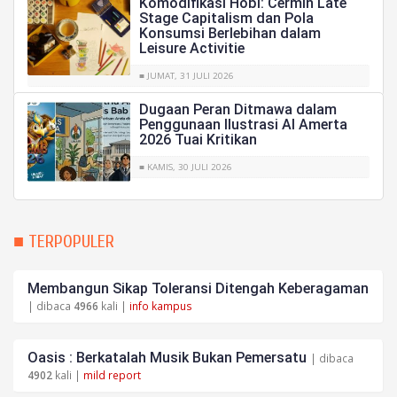
Komodifikasi Hobi: Cermin Late
Stage Capitalism dan Pola
Konsumsi Berlebihan dalam
Leisure Activitie
■ JUMAT, 31 JULI 2026
Dugaan Peran Ditmawa dalam
Penggunaan Ilustrasi AI Amerta
2026 Tuai Kritikan
■ KAMIS, 30 JULI 2026
■ TERPOPULER
Membangun Sikap Toleransi Ditengah Keberagaman
| dibaca
4966
kali |
info kampus
Oasis : Berkatalah Musik Bukan Pemersatu
| dibaca
4902
kali |
mild report