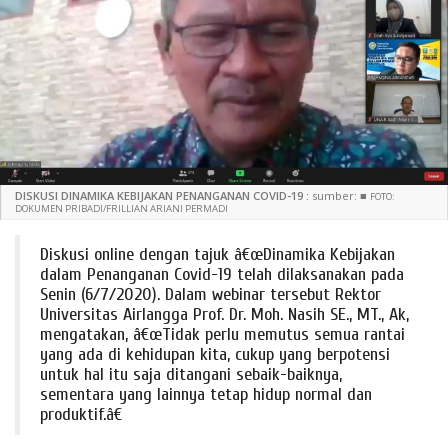
DISKUSI DINAMIKA KEBIJAKAN PENANGANAN COVID-19 :
sumber:
■
FOTO:
DOKUMEN PRIBADI/FRILLIAN ARIANI PERMADI
Diskusi online dengan tajuk â€œDinamika Kebijakan
dalam Penanganan Covid-19 telah dilaksanakan pada
Senin (6/7/2020). Dalam webinar tersebut Rektor
Universitas Airlangga Prof. Dr. Moh. Nasih SE., MT., Ak,
mengatakan, â€œTidak perlu memutus semua rantai
yang ada di kehidupan kita, cukup yang berpotensi
untuk hal itu saja ditangani sebaik-baiknya,
sementara yang lainnya tetap hidup normal dan
produktif.â€