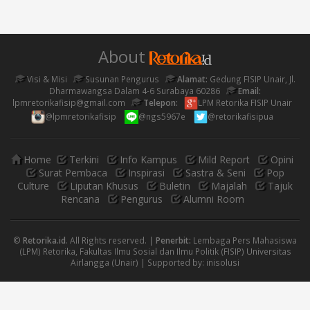
About
Visi & Misi
Susunan Pengurus
Alamat:
Gedung FISIP Unair, Jl.
Dharmawangsa Dalam 4-6 Surabaya 60286
Email:
lpmretorikafisip@gmail.com
Telepon:
LPM Retorika FISIP Unair
@lpmretorikafisip
@ngs5967e
@retorikafisipua
Home
Terkini
Info Kampus
Mild Report
Opini
Surat Pembaca
Inspirasi
Sastra & Seni
Pop
Culture
Liputan Khusus
Buletin
Majalah
Tajuk
Rencana
Pengurus
Alumni Room
©
Retorika.id
. All Rights reserved. |
Penerbit:
Lembaga Pers Mahasiswa
(LPM) Retorika, Fakultas Ilmu Sosial dan Ilmu Politik (FISIP) Universitas
Airlangga (Unair) | Supported by:
inisolusi