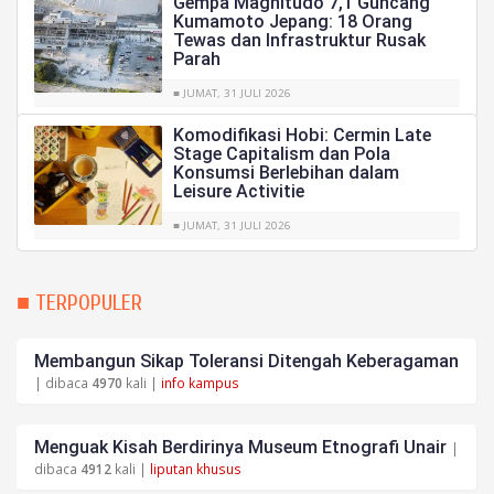
Gempa Magnitudo 7,1 Guncang
Kumamoto Jepang: 18 Orang
Tewas dan Infrastruktur Rusak
Parah
■ JUMAT, 31 JULI 2026
Komodifikasi Hobi: Cermin Late
Stage Capitalism dan Pola
Konsumsi Berlebihan dalam
Leisure Activitie
■ JUMAT, 31 JULI 2026
■ TERPOPULER
Membangun Sikap Toleransi Ditengah Keberagaman
| dibaca
4970
kali |
info kampus
Menguak Kisah Berdirinya Museum Etnografi Unair
|
dibaca
4912
kali |
liputan khusus