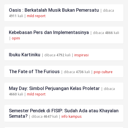
Oasis : Berkatalah Musik Bukan Pemersatu
| dibaca
4911
kali |
mild report
Kebebasan Pers dan Implementasinya
| dibaca
4866
kali
|
opini
Ibuku Kartiniku
| dibaca
4792
kali |
inspirasi
The Fate of The Furious
| dibaca
4736
kali |
pop culture
May Day: Simbol Perjuangan Kelas Proletar
| dibaca
4660
kali |
mild report
Semester Pendek di FISIP: Sudah Ada atau Khayalan
Semata?
| dibaca
4647
kali |
info kampus