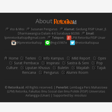
About
Visi & Misi
Susunan Pengurus
Alamat:
Gedung FISIP Unair, Jl.
Dharmawangsa Dalam 4-6 Surabaya 60286
Email:
lpmretorikafisip@gmail.com
Telepon:
LPM Retorika FISIP Unair
@lpmretorikafisip
@ngs5967e
@retorikafisipua
Home
Terkini
Info Kampus
Mild Report
Opini
Surat Pembaca
Inspirasi
Sastra & Seni
Pop
Culture
Liputan Khusus
Buletin
Majalah
Tajuk
Rencana
Pengurus
Alumni Room
©
Retorika.id
. All Rights reserved. |
Penerbit:
Lembaga Pers Mahasiswa
(LPM) Retorika, Fakultas Ilmu Sosial dan Ilmu Politik (FISIP) Universitas
Airlangga (Unair) | Supported by:
inisolusi