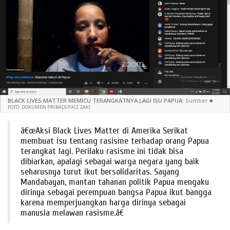
BLACK LIVES MATTER MEMICU TERANGKATNYA LAGI ISU PAPUA:
Sumber
■
FOTO: DOKUMEN PRIBADI/FAIZ ZAKI
â€œAksi Black Lives Matter di Amerika Serikat
membuat isu tentang rasisme terhadap orang Papua
terangkat lagi. Perilaku rasisme ini tidak bisa
dibiarkan, apalagi sebagai warga negara yang baik
seharusnya turut ikut bersolidaritas. Sayang
Mandabayan, mantan tahanan politik Papua mengaku
dirinya sebagai perempuan bangsa Papua ikut bangga
karena memperjuangkan harga dirinya sebagai
manusia melawan rasisme.â€