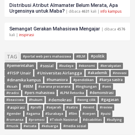
Distribusi Atribut Almamater Belum Merata, Apa
Urgensinya untuk Maba?
| dibaca
4631
kali |
info kampus
Semangat Gerakan Mahasiswa Mengajar
| dibaca
4576
kali |
inspirasi
TAG
#politik
#portal web pers mahasiswa
#BLM
#sosial
#pemerintahan
#budaya
#ekonomi
#kerakyatan
#FISIP Unair
#Universitas Airlangga
#akademik
#inovasi
#dinamika kampus
#humaniora
#pendidikan
#karya sastra
#BEM
#kisah
#lingkungan
#seni
#sarana prasarana
#pers mahasiswa
#LPM Retorika
#demonstrasi
#tradisi
#demokrasi
#gagasan
#hukum
#wong cilik
#beasiswa
#aspirasi
#sejarah
#event
#review
#profil
#satire
#gender
#agama
#Surabaya
#film
#cerpen
#puisi
#romansa
#promosi
#Tokoh Nasional
#disabilitas
#bullying
#media sosial
#musik
#wisata
#keluarga