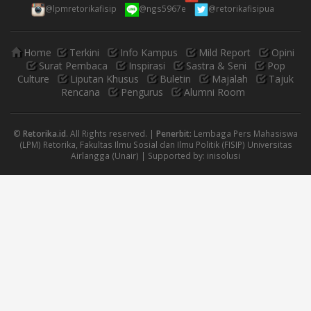
@lpmretorikafisip
@ngs5967e
@retorikafisipua
Home
Terkini
Info Kampus
Mild Report
Opini
Surat Pembaca
Inspirasi
Sastra & Seni
Pop
Culture
Liputan Khusus
Buletin
Majalah
Tajuk
Rencana
Pengurus
Alumni Room
©
Retorika.id
. All Rights reserved. |
Penerbit:
Lembaga Pers Mahasiswa
(LPM) Retorika, Fakultas Ilmu Sosial dan Ilmu Politik (FISIP) Universitas
Airlangga (Unair) | Supported by:
inisolusi