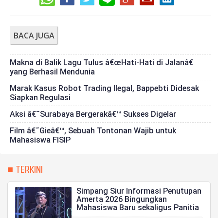
BACA JUGA
Makna di Balik Lagu Tulus â€œHati-Hati di Jalanâ€
yang Berhasil Mendunia
Marak Kasus Robot Trading Ilegal, Bappebti Didesak
Siapkan Regulasi
Aksi â€˜Surabaya Bergerakâ€™ Sukses Digelar
Film â€˜Gieâ€™, Sebuah Tontonan Wajib untuk
Mahasiswa FISIP
■ TERKINI
Simpang Siur Informasi Penutupan
Amerta 2026 Bingungkan
Mahasiswa Baru sekaligus Panitia