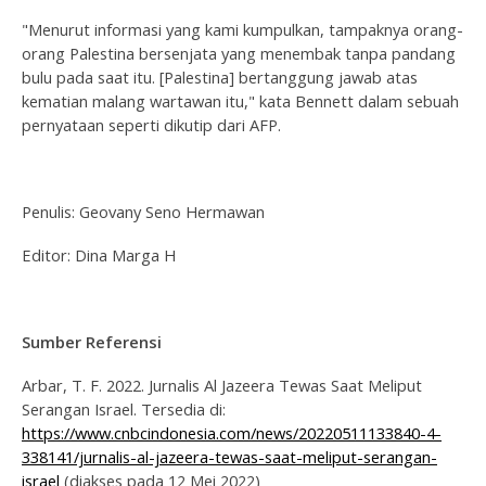
"Menurut informasi yang kami kumpulkan, tampaknya orang-
orang Palestina bersenjata yang menembak tanpa pandang
bulu pada saat itu. [Palestina] bertanggung jawab atas
kematian malang wartawan itu," kata Bennett dalam sebuah
pernyataan seperti dikutip dari AFP.
Penulis: Geovany Seno Hermawan
Editor: Dina Marga H
Sumber Ref
e
rensi
Arbar, T. F. 2022. Jurnalis Al Jazeera Tewas Saat Meliput
Serangan Israel. Tersedia di:
https://www.cnbcindonesia.com/news/20220511133840-4-
338141/jurnalis-al-jazeera-tewas-saat-meliput-serangan-
israel
(diakses pada 12 Mei 2022)