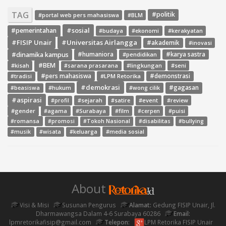
TAG
#politik
#portal web pers mahasiswa
#BLM
#sosial
#pemerintahan
#budaya
#ekonomi
#kerakyatan
#FISIP Unair
#Universitas Airlangga
#akademik
#inovasi
#dinamika kampus
#humaniora
#pendidikan
#karya sastra
#BEM
#kisah
#lingkungan
#seni
#sarana prasarana
#pers mahasiswa
#LPM Retorika
#demonstrasi
#tradisi
#demokrasi
#gagasan
#hukum
#wong cilik
#beasiswa
#aspirasi
#sejarah
#event
#review
#profil
#satire
#gender
#agama
#Surabaya
#film
#cerpen
#puisi
#romansa
#promosi
#Tokoh Nasional
#disabilitas
#bullying
#media sosial
#musik
#wisata
#keluarga
About
Visi & Misi
Susunan Pengurus
Alamat:
Gedung FISIP Unair, Jl.
Dharmawangsa Dalam 4-6 Surabaya 60286
Email:
lpmretorikafisip@gmail.com
Telepon:
LPM Retorika FISIP Unair