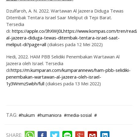
Dzulfaroh, A. N. 2022. Wartawan Al Jazeera Diduga Tewas
Ditembak Tentara Israel Saar Meliput di Tepi Barat.
Tersedia
di:
https://apple.co/3hXWJ0L
https://www.kompas.com/tren/read
al-jazeera-diduga-tewas-ditembak-tentara-israel-saat-
meliput-di?page=all
(diakses pada 12 Mei 2022)
Hedi, 2022. HAM PBB Selidiki Penembakan Wartawan Al
Jazeera oleh Israel. Tersedia
di:
https://m.kumparan.com/kumparannews/ham-pbb-selidiki-
penembakan-wartawan-al-jazeera-oleh-israel-
1y3WnmzSwbh/full
(diakses pada 13 Mei 2022)
TAG
:
#hukum
#humaniora
#media-sosial
#
SHARE
: