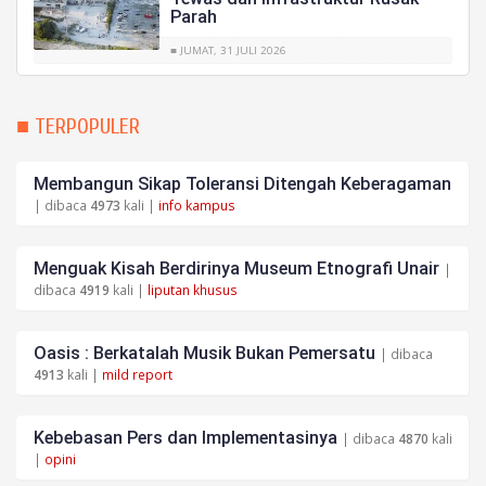
Parah
■ JUMAT, 31 JULI 2026
■ TERPOPULER
Membangun Sikap Toleransi Ditengah Keberagaman
| dibaca
4973
kali |
info kampus
Menguak Kisah Berdirinya Museum Etnografi Unair
|
dibaca
4919
kali |
liputan khusus
Oasis : Berkatalah Musik Bukan Pemersatu
| dibaca
4913
kali |
mild report
Kebebasan Pers dan Implementasinya
| dibaca
4870
kali
|
opini