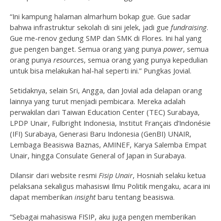
“Ini kampung halaman almarhum bokap gue. Gue sadar
bahwa infrastruktur sekolah di sini jelek, jadi gue
fundraising
.
Gue me-renov gedung SMP dan SMK di Flores. Ini hal yang
gue pengen banget. Semua orang yang punya
power
, semua
orang punya
resource
s, semua orang yang punya kepedulian
untuk bisa melakukan hal-hal seperti ini.” Pungkas Jovial.
Setidaknya, selain Sri, Angga, dan Jovial ada delapan orang
lainnya yang turut menjadi pembicara. Mereka adalah
perwakilan dari Taiwan Education Center (TEC) Surabaya,
LPDP Unair, Fulbright Indonesia, Institut Français d’Indonésie
(IFI) Surabaya, Generasi Baru Indonesia (GenBI) UNAIR,
Lembaga Beasiswa Baznas, AMINEF, Karya Salemba Empat
Unair, hingga Consulate General of Japan in Surabaya.
Dilansir dari website resmi
Fisip Unair
, Hosniah selaku ketua
pelaksana sekaligus mahasiswi Ilmu Politik mengaku, acara ini
dapat memberikan
insight
baru tentang beasiswa.
“Sebagai mahasiswa FISIP, aku juga pengen memberikan