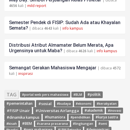
| dibaca
4656
kali |
mild report
Semester Pendek di FISIP: Sudah Ada atau Khayalan
Semata?
| dibaca
4643
kali |
info kampus
Distribusi Atribut Almamater Belum Merata, Apa
Urgensinya untuk Maba?
| dibaca
4626
kali |
info kampus
Semangat Gerakan Mahasiswa Mengajar
| dibaca
4572
kali |
inspirasi
TAG
#politik
#portal web pers mahasiswa
#BLM
#sosial
#pemerintahan
#budaya
#ekonomi
#kerakyatan
#FISIP Unair
#Universitas Airlangga
#akademik
#inovasi
#dinamika kampus
#humaniora
#pendidikan
#karya sastra
#BEM
#kisah
#lingkungan
#seni
#sarana prasarana
#pers mahasiswa
#LPM Retorika
#demonstrasi
#tradisi