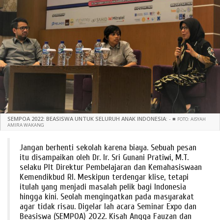
SEMPOA 2022: BEASISWA UNTUK SELURUH ANAK INDONESIA:
-
■
FOTO: AISYAH
AMIRA WAKANG
Jangan berhenti sekolah karena biaya. Sebuah pesan
itu disampaikan oleh Dr. Ir. Sri Gunani Pratiwi, M.T.
selaku Plt Direktur Pembelajaran dan Kemahasiswaan
Kemendikbud RI. Meskipun terdengar klise, tetapi
itulah yang menjadi masalah pelik bagi Indonesia
hingga kini. Seolah mengingatkan pada masyarakat
agar tidak risau. Digelar lah acara Seminar Expo dan
Beasiswa (SEMPOA) 2022. Kisah Angga Fauzan dan