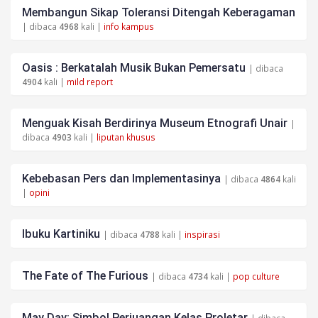
Membangun Sikap Toleransi Ditengah Keberagaman
| dibaca
4968
kali |
info kampus
Oasis : Berkatalah Musik Bukan Pemersatu
| dibaca
4904
kali |
mild report
Menguak Kisah Berdirinya Museum Etnografi Unair
|
dibaca
4903
kali |
liputan khusus
Kebebasan Pers dan Implementasinya
| dibaca
4864
kali
|
opini
Ibuku Kartiniku
| dibaca
4788
kali |
inspirasi
The Fate of The Furious
| dibaca
4734
kali |
pop culture
May Day: Simbol Perjuangan Kelas Proletar