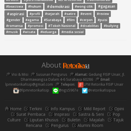
#demokrasi
#gagasan
#hukum
#wong cilik
#beasiswa
#aspirasi
#sejarah
#event
#review
#profil
#satire
#gender
#agama
#Surabaya
#film
#cerpen
#puisi
#romansa
#promosi
#Tokoh Nasional
#disabilitas
#bullying
#media sosial
#musik
#wisata
#keluarga
About
Visi & Misi
Susunan Pengurus
Alamat:
Gedung FISIP Unair, Jl.
Dharmawangsa Dalam 4-6 Surabaya 60286
Email:
lpmretorikafisip@gmail.com
Telepon:
LPM Retorika FISIP Unair
@lpmretorikafisip
@ngs5967e
@retorikafisipua
Home
Terkini
Info Kampus
Mild Report
Opini
Surat Pembaca
Inspirasi
Sastra & Seni
Pop
Culture
Liputan Khusus
Buletin
Majalah
Tajuk
Rencana
Pengurus
Alumni Room