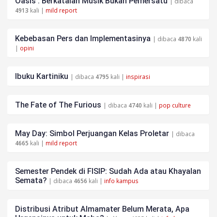
Oasis : Berkatalah Musik Bukan Pemersatu
| dibaca
4913
kali |
mild report
Kebebasan Pers dan Implementasinya
| dibaca
4870
kali
|
opini
Ibuku Kartiniku
| dibaca
4795
kali |
inspirasi
The Fate of The Furious
| dibaca
4740
kali |
pop culture
May Day: Simbol Perjuangan Kelas Proletar
| dibaca
4665
kali |
mild report
Semester Pendek di FISIP: Sudah Ada atau Khayalan
Semata?
| dibaca
4656
kali |
info kampus
Distribusi Atribut Almamater Belum Merata, Apa