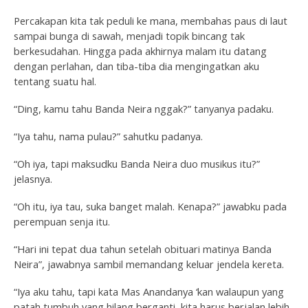
Percakapan kita tak peduli ke mana, membahas paus di laut
sampai bunga di sawah, menjadi topik bincang tak
berkesudahan. Hingga pada akhirnya malam itu datang
dengan perlahan, dan tiba-tiba dia mengingatkan aku
tentang suatu hal.
“Ding, kamu tahu Banda Neira nggak?” tanyanya padaku.
“Iya tahu, nama pulau?” sahutku padanya.
“Oh iya, tapi maksudku Banda Neira duo musikus itu?”
jelasnya.
“Oh itu, iya tau, suka banget malah. Kenapa?” jawabku pada
perempuan senja itu.
“Hari ini tepat dua tahun setelah obituari matinya Banda
Neira”, jawabnya sambil memandang keluar jendela kereta.
“Iya aku tahu, tapi kata Mas Anandanya ‘kan walaupun yang
patah tumbuh yang hilang berganti, kita harus berjalan lebih