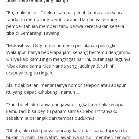
tidak merasa ada yang hilang?”
“Eh, maksudku …” belum sampai penuh kuutarakan suara
tanda itu memotong pembicaraan. Dan bunyi denting
pemberitahuan memberi tahu bahwa kereta akan segera
tiba di Semarang Tawang.
“Makasih ya, Ding, udah nemenin perjalanan pulangku.
Walaupun hanya beberapa jam, senang bertemu denganmu.
Oh iya kalo kamu ingin mengingat hari ini, putar saja lagunya
Mbak Rara sama Mas Nanda yang judulnya
Biru
hihi”,
ucapnya begitu ringan.
Aku tidak berani memintainya nomor telepon atau apapun
itu yang dapat kuhubungi, namun ...
“Yun, boleh aku tanya dan jawab singkat aja. Lalu kenapa
kamu tadi bisa begitu paham sama Cirebon?” tanyaku
sebelum ia beranjak dari tempat duduknya.
“Oh itu, aku dulu punya seorang kasih dari sana, tapi ya dia
bukan “rumah” ternyata”, jawabnya sambil memberi senyum