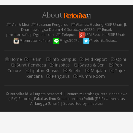
About
Visi & Misi
Susunan Pengurus
Alamat:
Gedung FISIP Unair, Jl.
Dharmawangsa Dalam 4-6 Surabaya 60286
Email:
lpmretorikafisip@gmail.com
Telepon:
LPM Retorika FISIP Unair
@lpmretorikafisip
@ngs5967e
@retorikafisipua
Home
Terkini
Info Kampus
Mild Report
Opini
Surat Pembaca
Inspirasi
Sastra & Seni
Pop
Culture
Liputan Khusus
Buletin
Majalah
Tajuk
Rencana
Pengurus
Alumni Room
©
Retorika.id
. All Rights reserved. |
Penerbit:
Lembaga Pers Mahasiswa
(LPM) Retorika, Fakultas Ilmu Sosial dan Ilmu Politik (FISIP) Universitas
Airlangga (Unair) | Supported by:
inisolusi