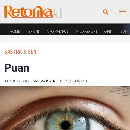
HOME
TERKINI
INFO KAMPUS
MILD REPORT
OPINI
SURA
SASTRA & SENI
Puan
14 JANUARI 2019 |
SASTRA & SENI
| DIBACA 2436 KALI