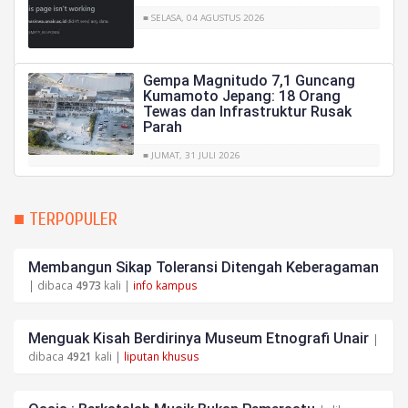
■ SELASA, 04 AGUSTUS 2026
Gempa Magnitudo 7,1 Guncang
Kumamoto Jepang: 18 Orang
Tewas dan Infrastruktur Rusak
Parah
■ JUMAT, 31 JULI 2026
■ TERPOPULER
Membangun Sikap Toleransi Ditengah Keberagaman
| dibaca
4973
kali |
info kampus
Menguak Kisah Berdirinya Museum Etnografi Unair
|
dibaca
4921
kali |
liputan khusus