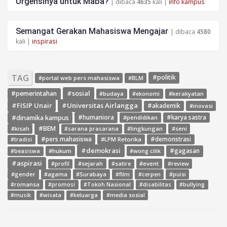
Urgensinya untuk Maba?
| dibaca
4635
kali |
info kampus
Semangat Gerakan Mahasiswa Mengajar
| dibaca
4580
kali |
inspirasi
TAG
#politik
#portal web pers mahasiswa
#BLM
#sosial
#pemerintahan
#budaya
#ekonomi
#kerakyatan
#FISIP Unair
#Universitas Airlangga
#akademik
#inovasi
#dinamika kampus
#humaniora
#pendidikan
#karya sastra
#BEM
#kisah
#lingkungan
#seni
#sarana prasarana
#pers mahasiswa
#LPM Retorika
#demonstrasi
#tradisi
#demokrasi
#gagasan
#hukum
#wong cilik
#beasiswa
#aspirasi
#sejarah
#event
#review
#profil
#satire
#gender
#agama
#Surabaya
#film
#cerpen
#puisi
#romansa
#promosi
#Tokoh Nasional
#disabilitas
#bullying
#media sosial
#musik
#wisata
#keluarga