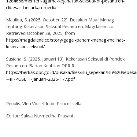
1284666/menteri-agama-kejahatan-seksual-di-pesantren-
dibesar-besarkan-media
Maulida, S. (2025, October 22).
Desakan Maaf Menag
tentang Kekerasan Seksual Pesantren
. Magdalene.co.
Retrieved October 28, 2025, from
https://magdalene.co/story/gagal-paham-menag-melihat-
kekerasan-seksual/
Susiana, S. (2025, Januari 13).
Kekerasan Seksual di Pondok
Pesantren
. Badan Keahlian DPR RI.
https://berkas.dpr.go.id/pusaka/files/isu_sepekan/Isu%20Sepeka
--III-PUSLIT-Januari-2025-177.pdf
Penulis: Vlea Viorell Indie Princessiella
Editor: Salwa Nurmedina Prasanti