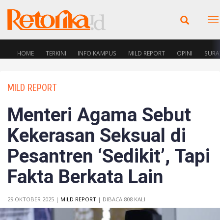
HOME
TERKINI
INFO KAMPUS
MILD REPORT
OPINI
SURA
MILD REPORT
Menteri Agama Sebut
Kekerasan Seksual di
Pesantren ‘Sedikit’, Tapi
Fakta Berkata Lain
29 OKTOBER 2025 |
MILD REPORT
| DIBACA 808 KALI