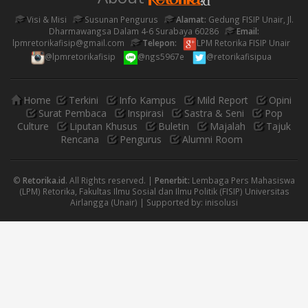
Visi & Misi
Susunan Pengurus
Alamat:
Gedung FISIP Unair, Jl.
Dharmawangsa Dalam 4-6 Surabaya 60286
Email:
lpmretorikafisip@gmail.com
Telepon:
LPM Retorika FISIP Unair
@lpmretorikafisip
@ngs5967e
@retorikafisipua
Home
Terkini
Info Kampus
Mild Report
Opini
Surat Pembaca
Inspirasi
Sastra & Seni
Pop
Culture
Liputan Khusus
Buletin
Majalah
Tajuk
Rencana
Pengurus
Alumni Room
©
Retorika.id
. All Rights reserved. |
Penerbit:
Lembaga Pers Mahasiswa
(LPM) Retorika, Fakultas Ilmu Sosial dan Ilmu Politik (FISIP) Universitas
Airlangga (Unair) | Supported by:
inisolusi