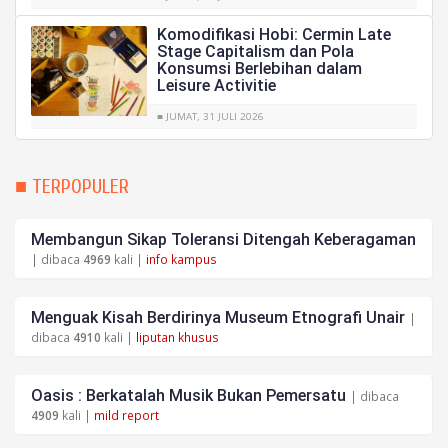
Komodifikasi Hobi: Cermin Late
Stage Capitalism dan Pola
Konsumsi Berlebihan dalam
Leisure Activitie
■ JUMAT, 31 JULI 2026
■ TERPOPULER
Membangun Sikap Toleransi Ditengah Keberagaman
| dibaca
4969
kali |
info kampus
Menguak Kisah Berdirinya Museum Etnografi Unair
|
dibaca
4910
kali |
liputan khusus
Oasis : Berkatalah Musik Bukan Pemersatu
| dibaca
4909
kali |
mild report