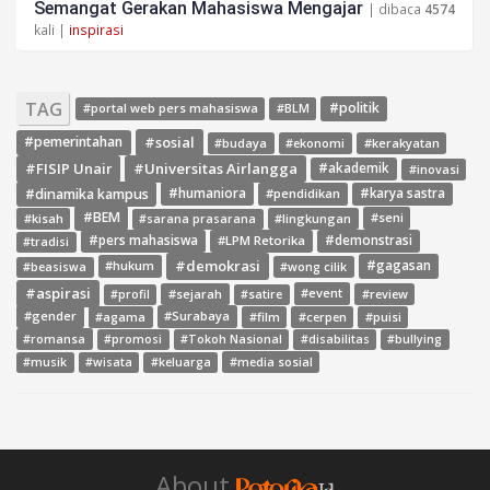
Semangat Gerakan Mahasiswa Mengajar
| dibaca
4574
kali |
inspirasi
TAG
#politik
#portal web pers mahasiswa
#BLM
#sosial
#pemerintahan
#budaya
#ekonomi
#kerakyatan
#FISIP Unair
#Universitas Airlangga
#akademik
#inovasi
#dinamika kampus
#humaniora
#pendidikan
#karya sastra
#BEM
#kisah
#lingkungan
#seni
#sarana prasarana
#pers mahasiswa
#LPM Retorika
#demonstrasi
#tradisi
#demokrasi
#gagasan
#hukum
#wong cilik
#beasiswa
#aspirasi
#sejarah
#event
#review
#profil
#satire
#gender
#agama
#Surabaya
#film
#cerpen
#puisi
#romansa
#promosi
#Tokoh Nasional
#disabilitas
#bullying
#media sosial
#musik
#wisata
#keluarga
About