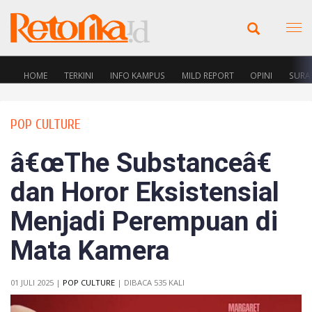
HOME
TERKINI
INFO KAMPUS
MILD REPORT
OPINI
SURA
POP CULTURE
â€œThe Substanceâ€
dan Horor Eksistensial
Menjadi Perempuan di
Mata Kamera
01 JULI 2025 |
POP CULTURE
| DIBACA 535 KALI