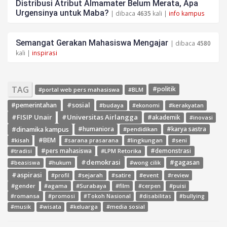
Distribusi Atribut Almamater Belum Merata, Apa
Urgensinya untuk Maba?
| dibaca
4635
kali |
info kampus
Semangat Gerakan Mahasiswa Mengajar
| dibaca
4580
kali |
inspirasi
TAG
#politik
#portal web pers mahasiswa
#BLM
#sosial
#pemerintahan
#budaya
#ekonomi
#kerakyatan
#FISIP Unair
#Universitas Airlangga
#akademik
#inovasi
#dinamika kampus
#humaniora
#pendidikan
#karya sastra
#BEM
#kisah
#lingkungan
#seni
#sarana prasarana
#pers mahasiswa
#LPM Retorika
#demonstrasi
#tradisi
#demokrasi
#gagasan
#hukum
#wong cilik
#beasiswa
#aspirasi
#sejarah
#event
#review
#profil
#satire
#gender
#agama
#Surabaya
#film
#cerpen
#puisi
#romansa
#promosi
#Tokoh Nasional
#disabilitas
#bullying
#media sosial
#musik
#wisata
#keluarga