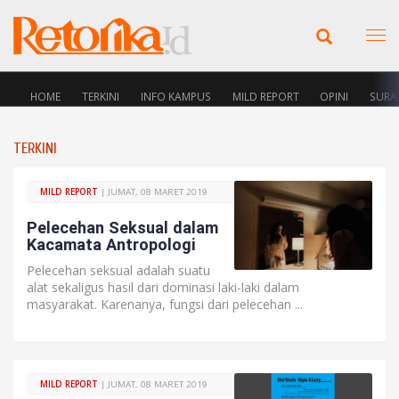
HOME
TERKINI
INFO KAMPUS
MILD REPORT
OPINI
SURA
TERKINI
MILD REPORT
| JUMAT, 08 MARET 2019
Pelecehan Seksual dalam
Kacamata Antropologi
Pelecehan seksual adalah suatu
alat sekaligus hasil dari dominasi laki-laki dalam
masyarakat. Karenanya, fungsi dari pelecehan ...
MILD REPORT
| JUMAT, 08 MARET 2019