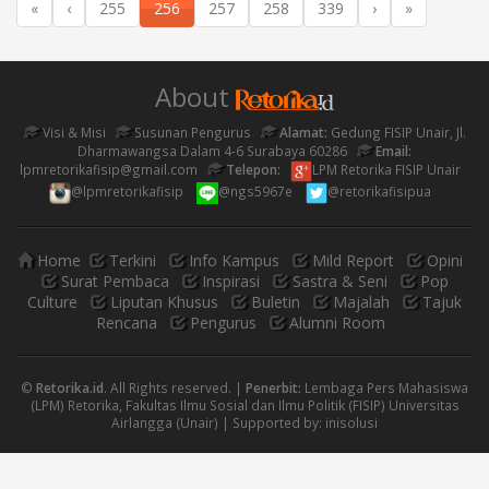
«
‹
255
256
257
258
339
›
»
About
Visi & Misi
Susunan Pengurus
Alamat:
Gedung FISIP Unair, Jl.
Dharmawangsa Dalam 4-6 Surabaya 60286
Email:
lpmretorikafisip@gmail.com
Telepon:
LPM Retorika FISIP Unair
@lpmretorikafisip
@ngs5967e
@retorikafisipua
Home
Terkini
Info Kampus
Mild Report
Opini
Surat Pembaca
Inspirasi
Sastra & Seni
Pop
Culture
Liputan Khusus
Buletin
Majalah
Tajuk
Rencana
Pengurus
Alumni Room
©
Retorika.id
. All Rights reserved. |
Penerbit:
Lembaga Pers Mahasiswa
(LPM) Retorika, Fakultas Ilmu Sosial dan Ilmu Politik (FISIP) Universitas
Airlangga (Unair) | Supported by:
inisolusi